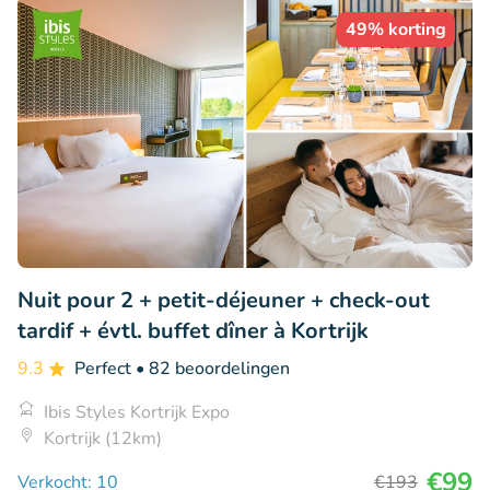
49% korting
Nuit pour 2 + petit-déjeuner + check-out
tardif + évtl. buffet dîner à Kortrijk
9.3
Perfect
• 82 beoordelingen
Ibis Styles Kortrijk Expo
Kortrijk (12km)
€99
Verkocht: 10
€193