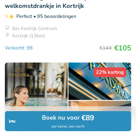
welkomstdrankje in Kortrijk
9
Perfect
• 95 beoordelingen
Ibis Kortrijk Centrum
Kortrijk (13km)
€105
Verkocht: 98
€143
22% korting
€89
Boek nu voor
per kamer, per nacht
Ontdek
Zoeken
Boekingen
Menu