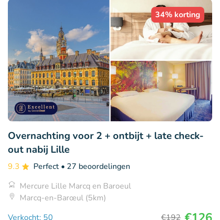
34% korting
Overnachting voor 2 + ontbijt + late check-
out nabij Lille
9.3
Perfect
• 27 beoordelingen
Mercure Lille Marcq en Baroeul
Marcq-en-Barœul (5km)
€126
Verkocht: 50
€192