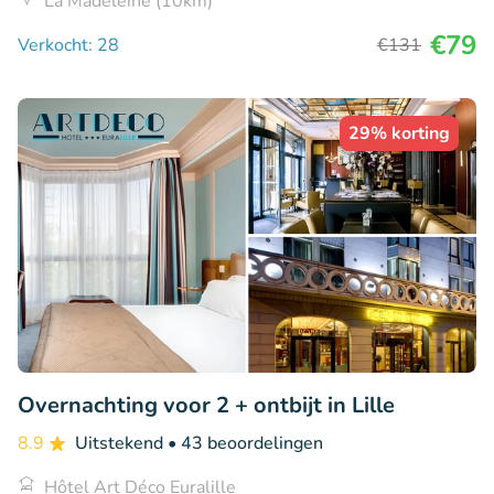
La Madeleine (10km)
€79
Verkocht: 28
€131
29% korting
Overnachting voor 2 + ontbijt in Lille
8.9
Uitstekend
• 43 beoordelingen
Hôtel Art Déco Euralille