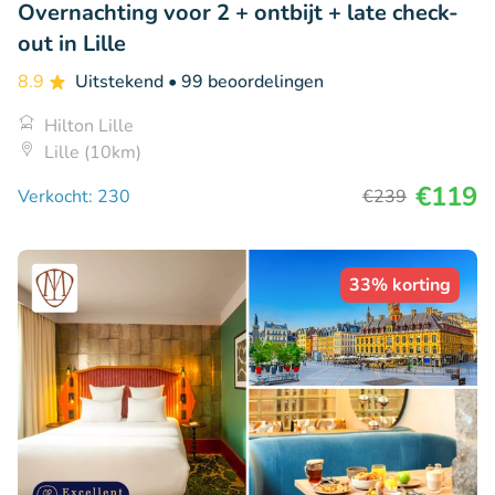
Overnachting voor 2 + ontbijt + late check-
out in Lille
8.9
Uitstekend
• 99 beoordelingen
Hilton Lille
Lille (10km)
€119
Verkocht: 230
€239
33% korting