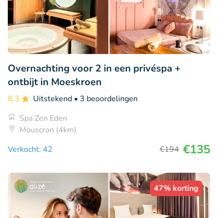
Overnachting voor 2 in een privéspa +
ontbijt in Moeskroen
8.3
Uitstekend
• 3 beoordelingen
Spa Zen Eden
Mouscron (4km)
€135
Verkocht: 42
€194
47% korting