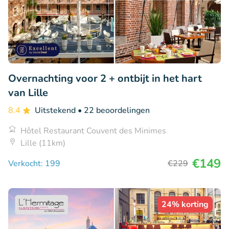
Overnachting voor 2 + ontbijt in het hart
van Lille
8.4
Uitstekend
• 22 beoordelingen
Hôtel Restaurant Couvent des Minimes
Lille (11km)
€149
Verkocht: 199
€229
24% korting