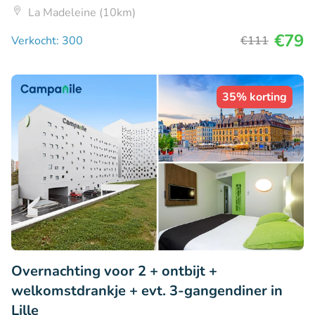
La Madeleine (10km)
€79
Verkocht: 300
€111
35% korting
Overnachting voor 2 + ontbijt +
welkomstdrankje + evt. 3-gangendiner in
Lille