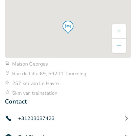
Maison Georges
Rue de Lille 69, 59200 Tourcoing
257 km van Le Havre
5km van treinstation
Contact
+31208087423