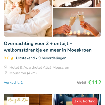
Overnachting voor 2 + ontbijt +
welkomstdrankje en meer in Moeskroen
8.6
Uitstekend
• 9 beoordelingen
Hotel & Aparthotel Alizé Mouscron
Mouscron (4km)
€112
Verkocht: 1
€213
37% korting