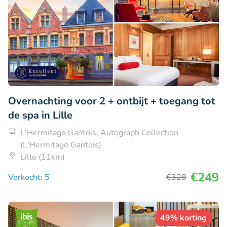
Overnachting voor 2 + ontbijt + toegang tot
de spa in Lille
L'Hermitage Gantois, Autograph Collection
(L'Hermitage Gantois)
Lille (11km)
€249
Verkocht: 5
€328
49% korting