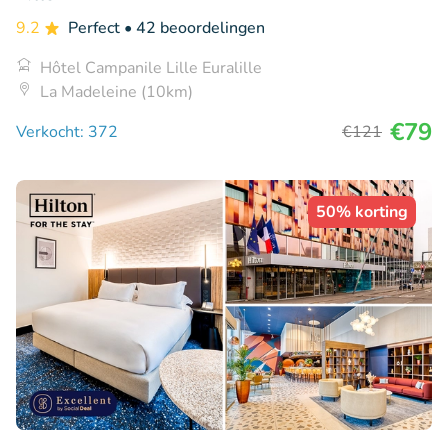
9.2
Perfect
• 42 beoordelingen
Hôtel Campanile Lille Euralille
La Madeleine (10km)
€79
Verkocht: 372
€121
50% korting