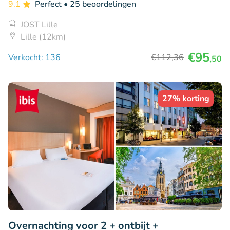
9.1
Perfect
• 25 beoordelingen
JOST Lille
Lille (12km)
€95
Verkocht: 136
€112
,36
,50
27% korting
Overnachting voor 2 + ontbijt +