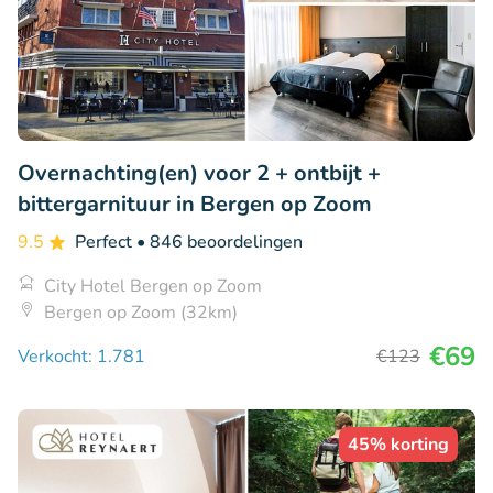
Overnachting(en) voor 2 + ontbijt +
bittergarnituur in Bergen op Zoom
9.5
Perfect
• 846 beoordelingen
City Hotel Bergen op Zoom
Bergen op Zoom (32km)
€69
Verkocht: 1.781
€123
45% korting