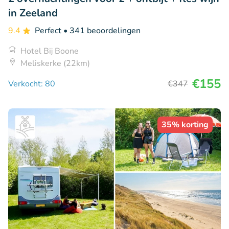
in Zeeland
9.4
Perfect
• 341 beoordelingen
Hotel Bij Boone
Meliskerke (22km)
€155
Verkocht: 80
€347
35% korting