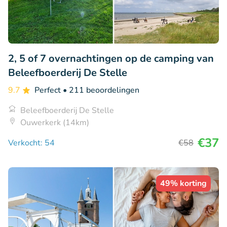
2, 5 of 7 overnachtingen op de camping van
Beleefboerderij De Stelle
9.7
Perfect
• 211 beoordelingen
Beleefboerderij De Stelle
Ouwerkerk (14km)
€37
Verkocht: 54
€58
49% korting