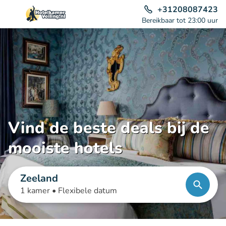
+31208087423
Bereikbaar tot 23:00 uur
Vind de beste deals bij de
mooiste hotels
Zeeland
1 kamer •
Flexibele datum