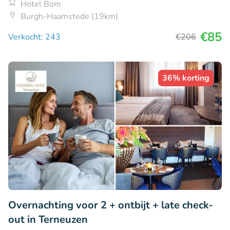
Hotel Bom
Burgh-Haamstede (19km)
€85
Verkocht: 243
€206
36% korting
Overnachting voor 2 + ontbijt + late check-
out in Terneuzen