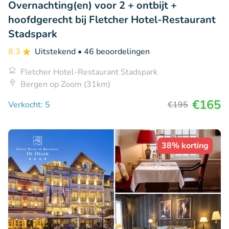
Overnachting(en) voor 2 + ontbijt +
hoofdgerecht bij Fletcher Hotel-Restaurant
Stadspark
8.3
Uitstekend
• 46 beoordelingen
Fletcher Hotel-Restaurant Stadspark
Bergen op Zoom (31km)
€165
Verkocht: 5
€195
38% korting