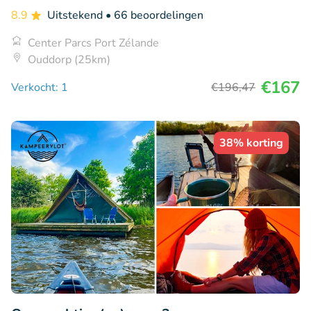
8.9
Uitstekend
• 66 beoordelingen
Center Parcs Port Zélande
Ouddorp (25km)
€167
Verkocht: 1
€196
,47
38% korting