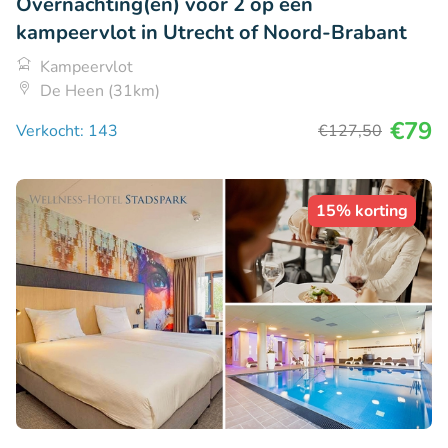
Overnachting(en) voor 2 op een
kampeervlot in Utrecht of Noord-Brabant
Kampeervlot
De Heen (31km)
€79
Verkocht: 143
€127
,50
15% korting