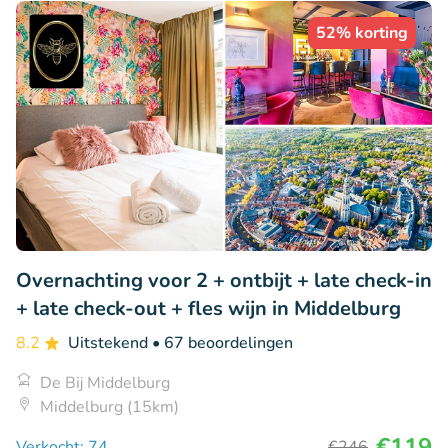
52% korting
Overnachting voor 2 + ontbijt + late check-in
+ late check-out + fles wijn in Middelburg
8.2
Uitstekend
• 67 beoordelingen
De Bij Middelburg
Middelburg (15km)
€119
Verkocht: 74
€246