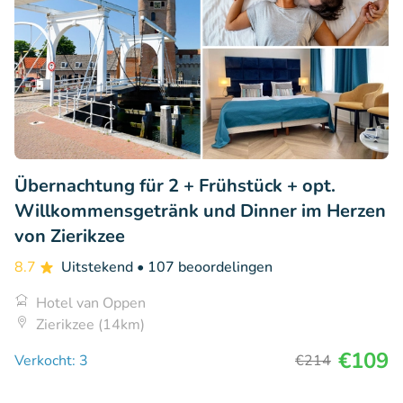
Übernachtung für 2 + Frühstück + opt.
Willkommensgetränk und Dinner im Herzen
von Zierikzee
8.7
Uitstekend
• 107 beoordelingen
Hotel van Oppen
Zierikzee (14km)
€109
Verkocht: 3
€214