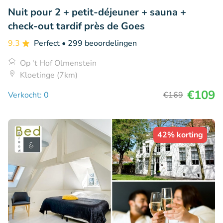
Nuit pour 2 + petit-déjeuner + sauna +
check-out tardif près de Goes
9.3
Perfect
• 299 beoordelingen
Op 't Hof Olmenstein
Kloetinge (7km)
€109
Verkocht: 0
€169
42% korting