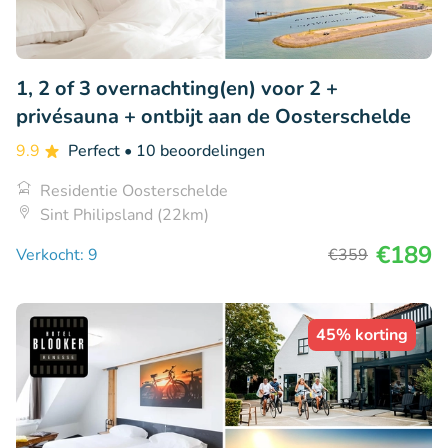
1, 2 of 3 overnachting(en) voor 2 +
privésauna + ontbijt aan de Oosterschelde
9.9
Perfect
• 10 beoordelingen
Residentie Oosterschelde
Sint Philipsland (22km)
€189
Verkocht: 9
€359
45% korting