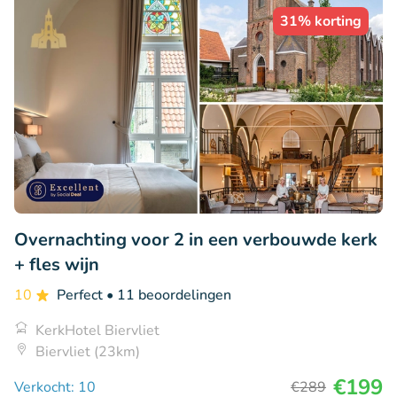
31% korting
Overnachting voor 2 in een verbouwde kerk
+ fles wijn
10
Perfect
• 11 beoordelingen
KerkHotel Biervliet
Biervliet (23km)
€199
Verkocht: 10
€289