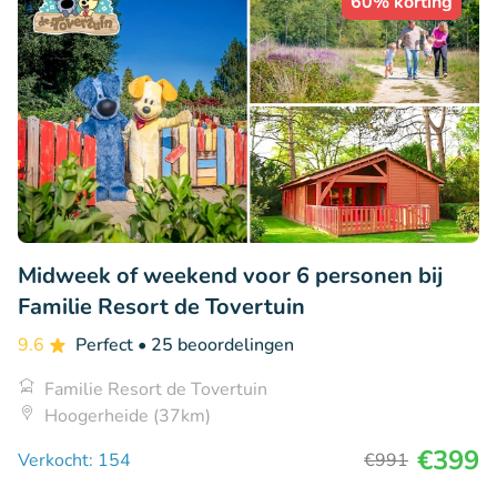
60% korting
Midweek of weekend voor 6 personen bij
Familie Resort de Tovertuin
9.6
Perfect
• 25 beoordelingen
Familie Resort de Tovertuin
Hoogerheide (37km)
€399
Verkocht: 154
€991