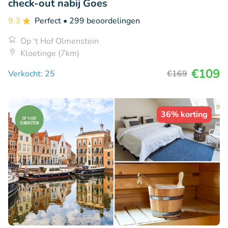
check-out nabij Goes
9.3
Perfect
• 299 beoordelingen
Op 't Hof Olmenstein
Kloetinge (7km)
€109
Verkocht: 25
€169
36% korting