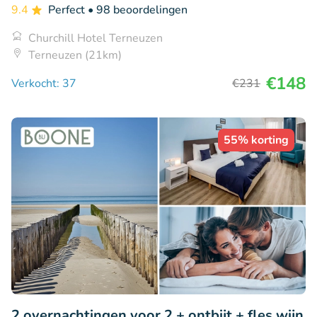
9.4
Perfect
• 98 beoordelingen
Churchill Hotel Terneuzen
Terneuzen (21km)
€148
Verkocht: 37
€231
55% korting
2 overnachtingen voor 2 + ontbijt + fles wijn