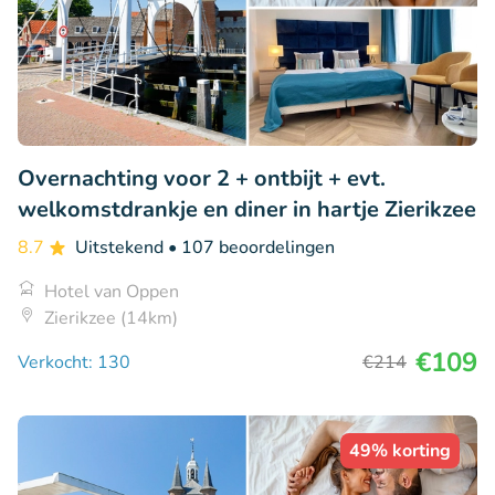
Overnachting voor 2 + ontbijt + evt.
welkomstdrankje en diner in hartje Zierikzee
8.7
Uitstekend
• 107 beoordelingen
Hotel van Oppen
Zierikzee (14km)
€109
Verkocht: 130
€214
49% korting