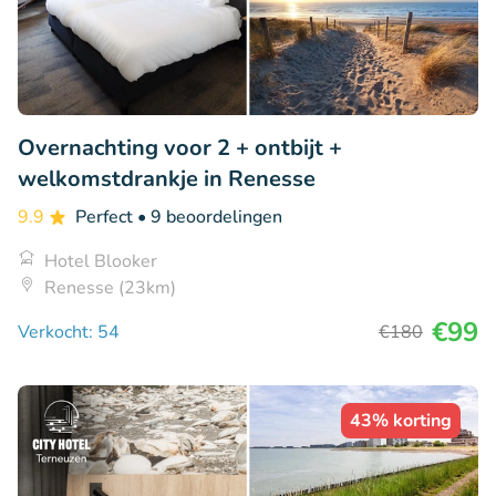
Overnachting voor 2 + ontbijt +
welkomstdrankje in Renesse
9.9
Perfect
• 9 beoordelingen
Hotel Blooker
Renesse (23km)
€99
Verkocht: 54
€180
43% korting