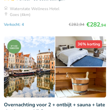
Waterstate Wellness Hotel
Goes (4km)
€282
Verkocht: 4
€282
,94
,94
36% korting
Overnachting voor 2 + ontbijt + sauna + late