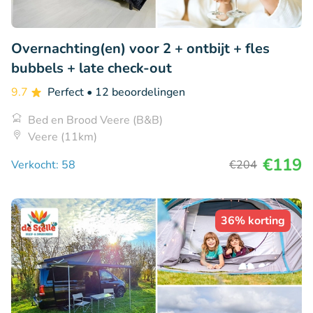
Overnachting(en) voor 2 + ontbijt + fles
bubbels + late check-out
9.7
Perfect
• 12 beoordelingen
Bed en Brood Veere (B&B)
Veere (11km)
€119
Verkocht: 58
€204
36% korting