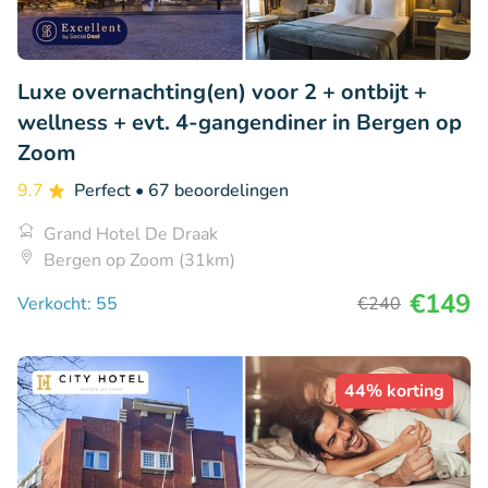
Luxe overnachting(en) voor 2 + ontbijt +
wellness + evt. 4-gangendiner in Bergen op
Zoom
9.7
Perfect
• 67 beoordelingen
Grand Hotel De Draak
Bergen op Zoom (31km)
€149
Verkocht: 55
€240
44% korting