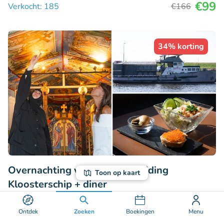
€99
Verkocht: 185
€166
34% korting
Overnachting voor 2 + rondleiding
Toon op kaart
Kloosterschip + diner
9.7
Perfect
• 530 beoordelingen
Ontdek
Zoeken
Boekingen
Menu
Kloosterschip Elia II - Hét kloosterbier