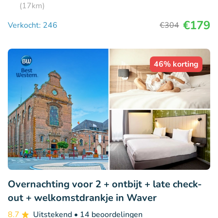
(17km)
€179
Verkocht: 246
€304
46% korting
Overnachting voor 2 + ontbijt + late check-
out + welkomstdrankje in Waver
8.7
Uitstekend
• 14 beoordelingen