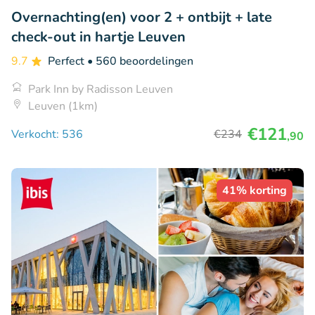
Overnachting(en) voor 2 + ontbijt + late
check-out in hartje Leuven
9.7
Perfect
• 560 beoordelingen
Park Inn by Radisson Leuven
Leuven (1km)
€121
Verkocht: 536
€234
,90
41% korting