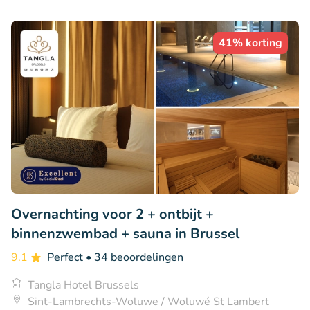
41% korting
Overnachting voor 2 + ontbijt +
binnenzwembad + sauna in Brussel
9.1
Perfect
• 34 beoordelingen
Tangla Hotel Brussels
Sint-Lambrechts-Woluwe / Woluwé St Lambert