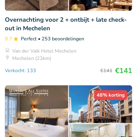
Overnachting voor 2 + ontbijt + late check-
out in Mechelen
9.7
Perfect
• 253 beoordelingen
Van der Valk Hotel Mechelen
Mechelen (23km)
€141
Verkocht: 133
€141
48% korting