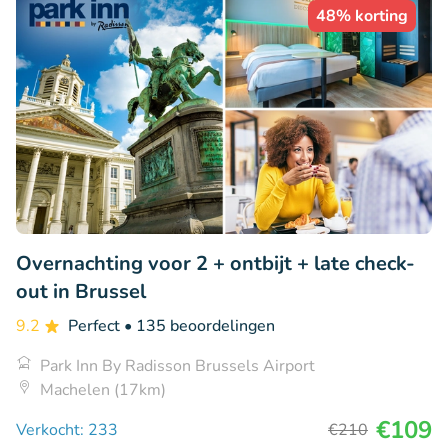
48% korting
Overnachting voor 2 + ontbijt + late check-
out in Brussel
9.2
Perfect
• 135 beoordelingen
Park Inn By Radisson Brussels Airport
Machelen (17km)
€109
Verkocht: 233
€210