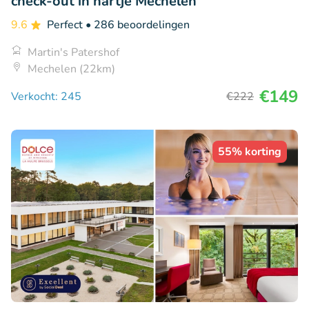
check-out in hartje Mechelen
9.6
Perfect
• 286 beoordelingen
Martin's Patershof
Mechelen (22km)
€149
Verkocht: 245
€222
55% korting