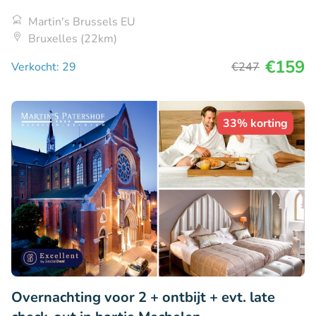
Martin's Brussels EU
Bruxelles (22km)
€159
Verkocht: 29
€247
33% korting
Overnachting voor 2 + ontbijt + evt. late