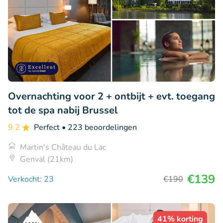
Overnachting voor 2 + ontbijt + evt. toegang
tot de spa nabij Brussel
9.2
Perfect
• 223 beoordelingen
Martin's Château du Lac
Genval (21km)
€139
Verkocht: 23
€190
41% korting