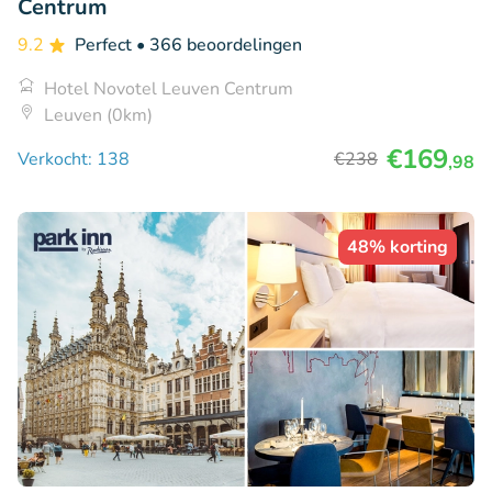
Centrum
9.2
Perfect
• 366 beoordelingen
Hotel Novotel Leuven Centrum
Leuven (0km)
€169
Verkocht: 138
€238
,98
48% korting