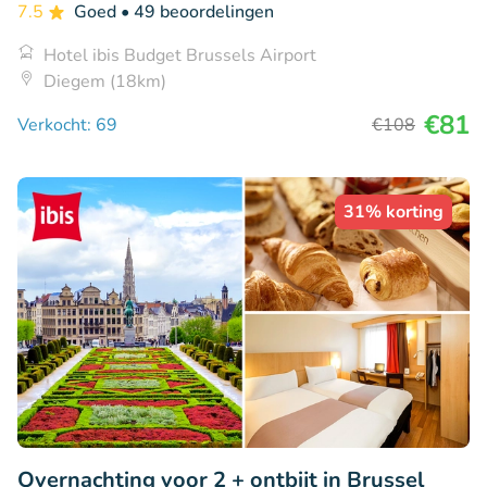
7.5
Goed
• 49 beoordelingen
Hotel ibis Budget Brussels Airport
Diegem (18km)
€81
Verkocht: 69
€108
31% korting
Overnachting voor 2 + ontbijt in Brussel