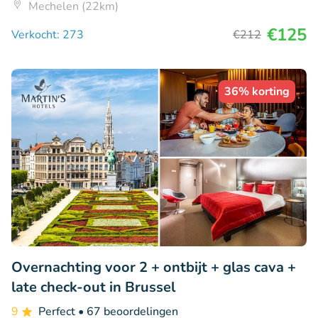
Mechelen (22km)
€125
Verkocht: 273
€212
36% korting
Overnachting voor 2 + ontbijt + glas cava +
late check-out in Brussel
9
Perfect
• 67 beoordelingen