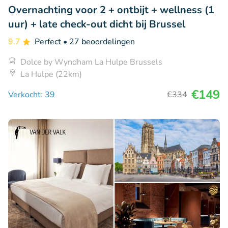
Overnachting voor 2 + ontbijt + wellness (1
uur) + late check-out dicht bij Brussel
9.7
Perfect
• 27 beoordelingen
Dolce by Wyndham La Hulpe Brussels
La Hulpe (22km)
€149
Verkocht: 39
€334