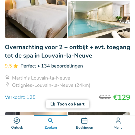
Overnachting voor 2 + ontbijt + evt. toegang
tot de spa in Louvain-la-Neuve
9.5
Perfect
• 134 beoordelingen
Martin's Louvain-la-Neuve
Ottignies-Louvain-la-Neuve (24km)
€129
Verkocht: 125
€223
Toon op kaart
29% korting
Ontdek
Zoeken
Boekingen
Menu