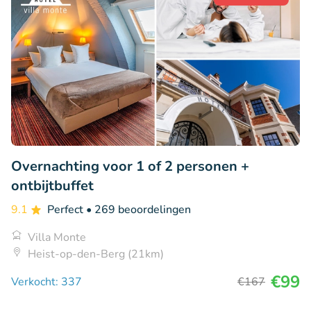
Overnachting voor 1 of 2 personen +
ontbijtbuffet
9.1
Perfect
• 269 beoordelingen
Villa Monte
Heist-op-den-Berg (21km)
€99
Verkocht: 337
€167