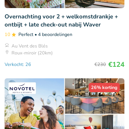
Overnachting voor 2 + welkomstdrankje +
ontbijt + late check-out nabij Waver
10
Perfect
• 4 beoordelingen
Au Vent des Blés
Roux-miroir (20km)
€124
Verkocht: 26
€230
26% korting