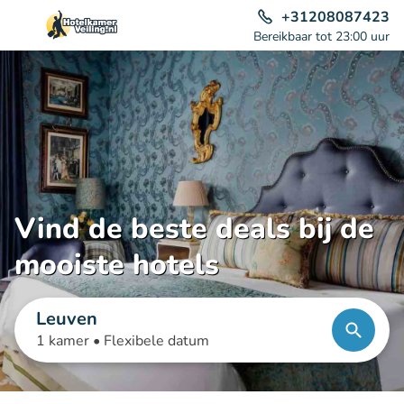
+31208087423
Bereikbaar tot 23:00 uur
Vind de beste deals bij de
mooiste hotels
Leuven
1 kamer •
Flexibele datum