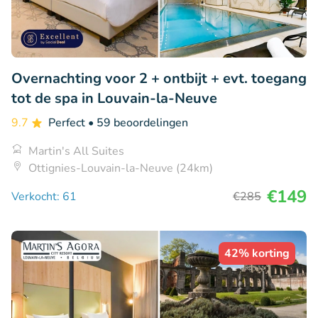
Overnachting voor 2 + ontbijt + evt. toegang
tot de spa in Louvain-la-Neuve
9.7
Perfect
• 59 beoordelingen
Martin's All Suites
Ottignies-Louvain-la-Neuve (24km)
€149
Verkocht: 61
€285
42% korting