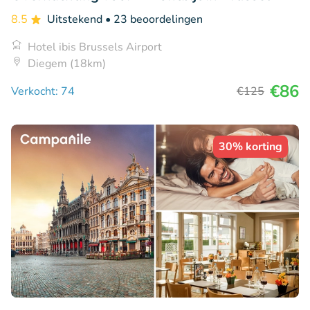
8.5
Uitstekend
• 23 beoordelingen
Hotel ibis Brussels Airport
Diegem (18km)
€86
Verkocht: 74
€125
30% korting