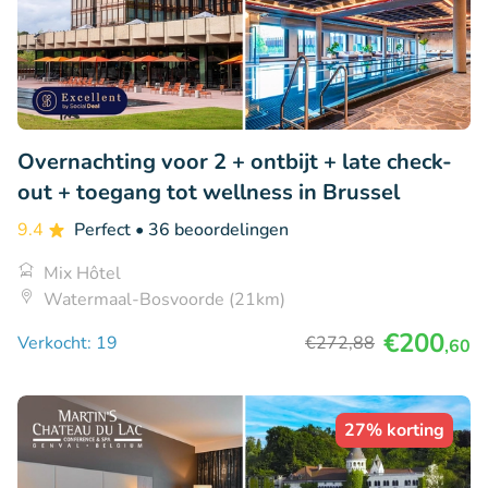
Overnachting voor 2 + ontbijt + late check-
out + toegang tot wellness in Brussel
9.4
Perfect
• 36 beoordelingen
Mix Hôtel
Watermaal-Bosvoorde (21km)
€200
Verkocht: 19
€272
,88
,60
27% korting