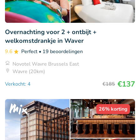
Overnachting voor 2 + ontbijt +
welkomstdrankje in Waver
9.6
Perfect
• 19 beoordelingen
Novotel Wavre Brussels East
Wavre (20km)
€137
Verkocht: 4
€185
26% korting