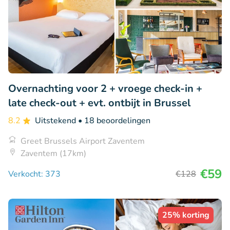
Overnachting voor 2 + vroege check-in +
late check-out + evt. ontbijt in Brussel
8.2
Uitstekend
• 18 beoordelingen
Greet Brussels Airport Zaventem
Zaventem (17km)
€59
Verkocht: 373
€128
25% korting