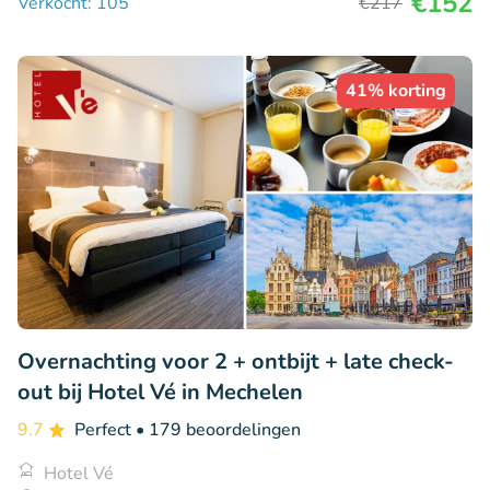
€152
Verkocht: 105
€217
41% korting
Overnachting voor 2 + ontbijt + late check-
out bij Hotel Vé in Mechelen
9.7
Perfect
• 179 beoordelingen
Hotel Vé