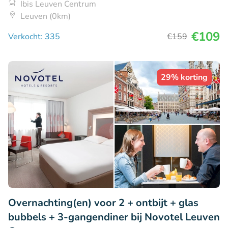
Ibis Leuven Centrum
Leuven (0km)
€109
Verkocht: 335
€159
29% korting
Overnachting(en) voor 2 + ontbijt + glas
bubbels + 3-gangendiner bij Novotel Leuven