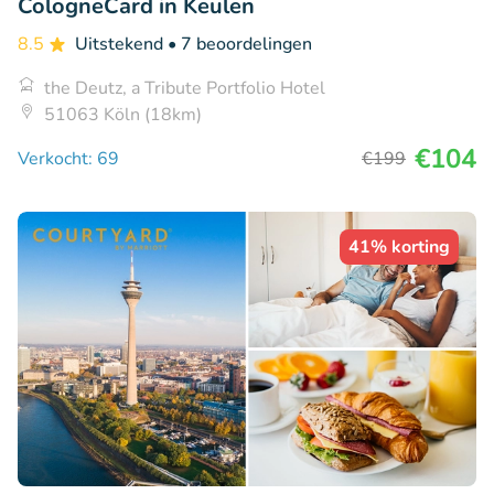
CologneCard in Keulen
8.5
Uitstekend
• 7 beoordelingen
the Deutz, a Tribute Portfolio Hotel
51063 Köln (18km)
€104
Verkocht: 69
€199
41% korting