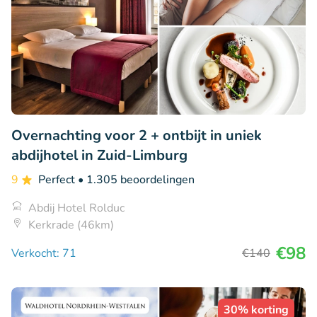
Overnachting voor 2 + ontbijt in uniek
abdijhotel in Zuid-Limburg
9
Perfect
• 1.305 beoordelingen
Abdij Hotel Rolduc
Kerkrade (46km)
€98
Verkocht: 71
€140
30% korting