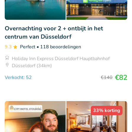
Overnachting voor 2 + ontbijt in het
centrum van Düsseldorf
9.3
Perfect
• 118 beoordelingen
Holiday Inn Express Düsseldorf Hauptbahnhof
Düsseldorf (34km)
€82
Verkocht: 52
€140
33% korting