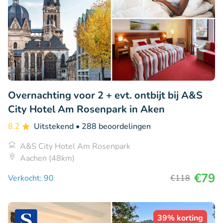
Overnachting voor 2 + evt. ontbijt bij A&S
City Hotel Am Rosenpark in Aken
8.2
Uitstekend
• 288 beoordelingen
A&S City Hotel Am Rosenpark
Aachen (48km)
€79
Verkocht: 90
€118
39% korting