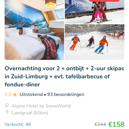
Overnachting voor 2 + ontbijt + 2-uur skipas
in Zuid-Limburg + evt. tafelbarbecue of
fondue-diner
8.8
Uitstekend
• 93 beoordelingen
Alpine Hotel by SnowWorld
Landgraaf (50km)
€158
Verkocht: 46
€244