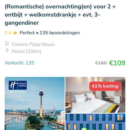
(Romantische) overnachting(en) voor 2 +
ontbijt + welkomstdrankje + evt. 3-
gangendiner
9.4
Perfect
• 135 beoordelingen
Crowne Plaza Neuss
Neuss (32km)
€109
Verkocht: 135
€160
41% korting