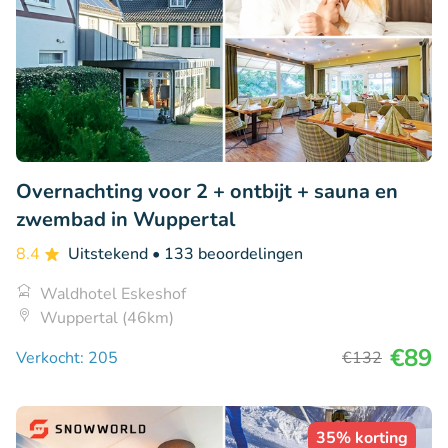
Overnachting voor 2 + ontbijt + sauna en
zwembad in Wuppertal
8.4
Uitstekend
• 133 beoordelingen
Waldhotel Eskeshof
Wuppertal (46km)
€89
Verkocht: 205
€132
35% korting