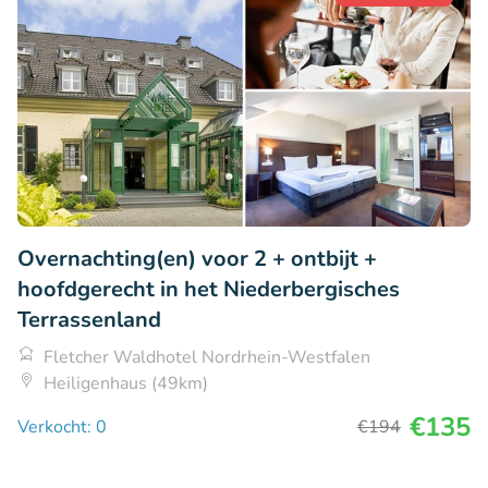
Overnachting(en) voor 2 + ontbijt +
hoofdgerecht in het Niederbergisches
Terrassenland
Fletcher Waldhotel Nordrhein-Westfalen
Heiligenhaus (49km)
€135
Verkocht: 0
€194