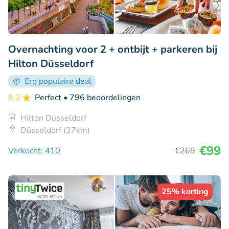
Overnachting voor 2 + ontbijt + parkeren bij
Hilton Düsseldorf
Erg populaire deal
9.2
Perfect
• 796 beoordelingen
Hilton Düsseldorf
Düsseldorf (37km)
€99
Verkocht: 410
€269
25% korting