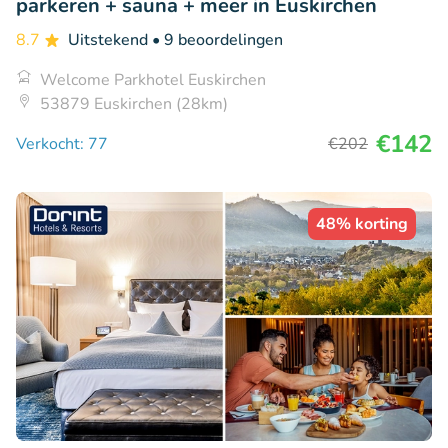
parkeren + sauna + meer in Euskirchen
8.7
Uitstekend
• 9 beoordelingen
Welcome Parkhotel Euskirchen
53879 Euskirchen (28km)
€142
Verkocht: 77
€202
48% korting