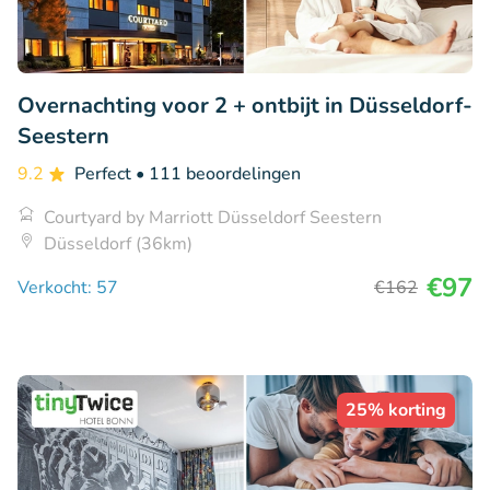
Overnachting voor 2 + ontbijt in Düsseldorf-
Seestern
9.2
Perfect
• 111 beoordelingen
Courtyard by Marriott Düsseldorf Seestern
Düsseldorf (36km)
€97
Verkocht: 57
€162
25% korting