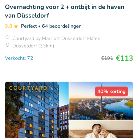
Overnachting voor 2 + ontbijt in de haven
van Düsseldorf
9.8
Perfect
• 64 beoordelingen
Courtyard by Marriott Düsseldorf Hafen
Düsseldorf (33km)
€113
Verkocht: 72
€191
40% korting