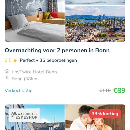
Overnachting voor 2 personen in Bonn
9.5
Perfect
• 36 beoordelingen
tinyTwice Hotel Bonn
Bonn (38km)
€89
Verkocht: 26
€119
33% korting