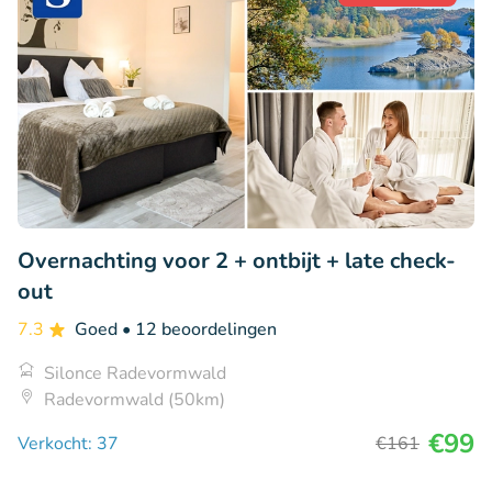
Overnachting voor 2 + ontbijt + late check-
out
7.3
Goed
• 12 beoordelingen
Silonce Radevormwald
Radevormwald (50km)
€99
Verkocht: 37
€161