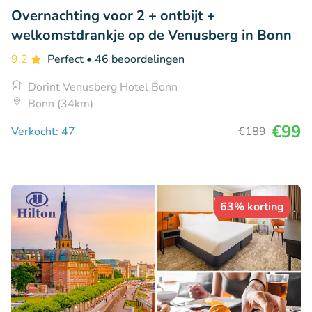
Overnachting voor 2 + ontbijt +
welkomstdrankje op de Venusberg in Bonn
9.2
Perfect
• 46 beoordelingen
Dorint Venusberg Hotel Bonn
Bonn (34km)
€99
Verkocht: 47
€189
63% korting