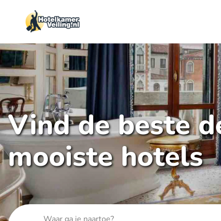
Vind de beste de
mooiste hotels
Waar ga je naartoe?