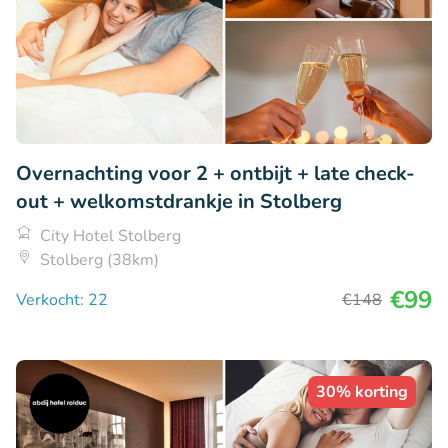
Overnachting voor 2 + ontbijt + late check-
out + welkomstdrankje in Stolberg
City Hotel Stolberg
Stolberg (38km)
€99
Verkocht: 22
€148
30% korting