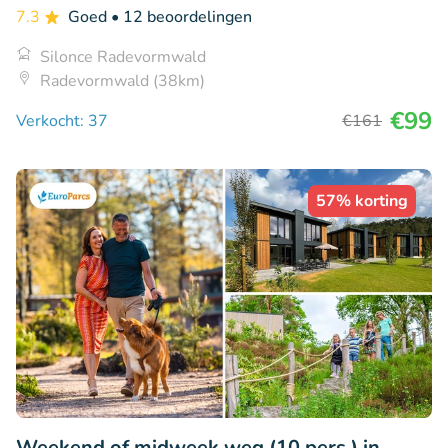
7.3
Goed
• 12 beoordelingen
Silonce Radevormwald
Radevormwald (38km)
€99
Verkocht: 37
€161
57% korting
Weekend of midweek weg (10 pers.) in