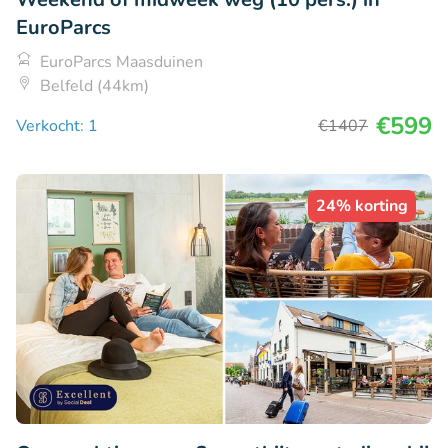
EuroParcs
EuroParcs Maasduinen
Belfeld (44km)
€599
Verkocht: 1
€1407
24% korting