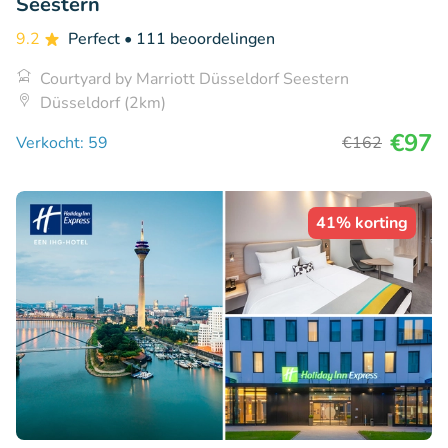
Seestern
9.2
Perfect
• 111 beoordelingen
Courtyard by Marriott Düsseldorf Seestern
Düsseldorf (2km)
€97
Verkocht: 59
€162
41% korting