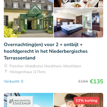
Overnachting(en) voor 2 + ontbijt +
hoofdgerecht in het Niederbergisches
Terrassenland
Fletcher Waldhotel Nordrhein-Westfalen
Heiligenhaus (17km)
€135
Verkocht: 0
€194
33% korting