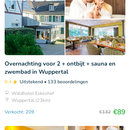
Overnachting voor 2 + ontbijt + sauna en
zwembad in Wuppertal
8.4
Uitstekend
• 133 beoordelingen
Waldhotel Eskeshof
Wuppertal (23km)
€89
Verkocht: 209
€132