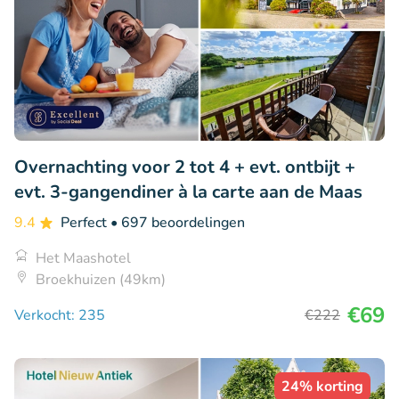
Overnachting voor 2 tot 4 + evt. ontbijt +
evt. 3-gangendiner à la carte aan de Maas
9.4
Perfect
• 697 beoordelingen
Het Maashotel
Broekhuizen (49km)
€69
Verkocht: 235
€222
24% korting