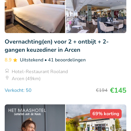
Overnachting(en) voor 2 + ontbijt + 2-
gangen keuzediner in Arcen
8.9
Uitstekend
• 41 beoordelingen
Hotel-Restaurant Rooland
Arcen (49km)
€145
Verkocht: 50
€194
69% korting