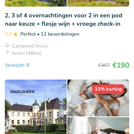
2, 3 of 4 overnachtingen voor 2 in een pod
naar keuze + flesje wijn + vroege check-in
9.8
Perfect
• 12 beoordelingen
Campland Arcen
Arcen (48km)
€190
Verkocht: 8
€467
33% korting