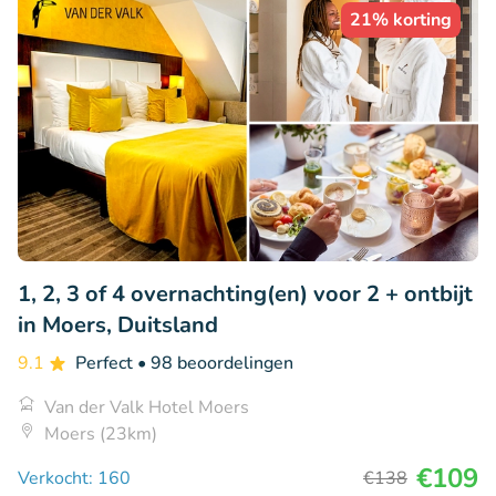
21% korting
1, 2, 3 of 4 overnachting(en) voor 2 + ontbijt
in Moers, Duitsland
9.1
Perfect
• 98 beoordelingen
Van der Valk Hotel Moers
Moers (23km)
€109
Verkocht: 160
€138