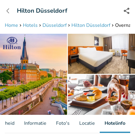
+31208087423
Hilton Düsseldorf
Bereikbaar tot 23:00 uur
Home
Hotels
Düsseldorf
Hilton Düsseldorf
Overnacht
aarheid
Informatie
Foto's
Locatie
Hotelinfo