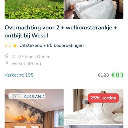
Overnachting voor 2 + welkomstdrankje +
ontbijt bij Wesel
8.2
Uitstekend
• 85 beoordelingen
MUZE Haus Duden
Wesel (49km)
€83
Verkocht: 195
€123
25% korting