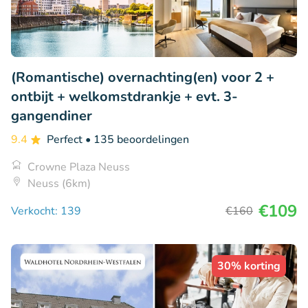
(Romantische) overnachting(en) voor 2 +
ontbijt + welkomstdrankje + evt. 3-
gangendiner
9.4
Perfect
• 135 beoordelingen
Crowne Plaza Neuss
Neuss (6km)
€109
Verkocht: 139
€160
30% korting