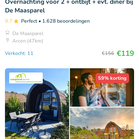
Overnachting voor 2 + ontbijt + evt. diner bij
De Maasparel
9.7
Perfect
• 1.628 beoordelingen
De Maasparel
Arcen (47km)
€119
Verkocht: 11
€156
59% korting