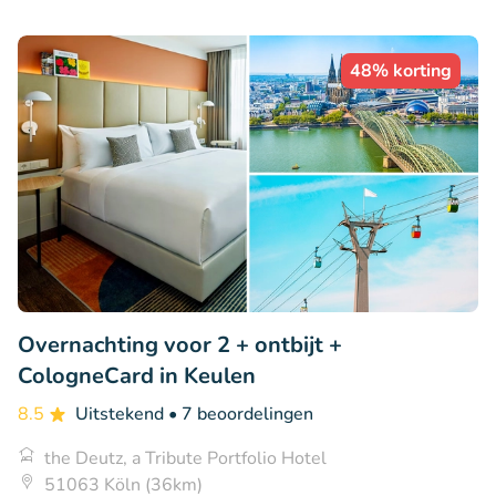
48% korting
Overnachting voor 2 + ontbijt +
CologneCard in Keulen
8.5
Uitstekend
• 7 beoordelingen
the Deutz, a Tribute Portfolio Hotel
51063 Köln (36km)