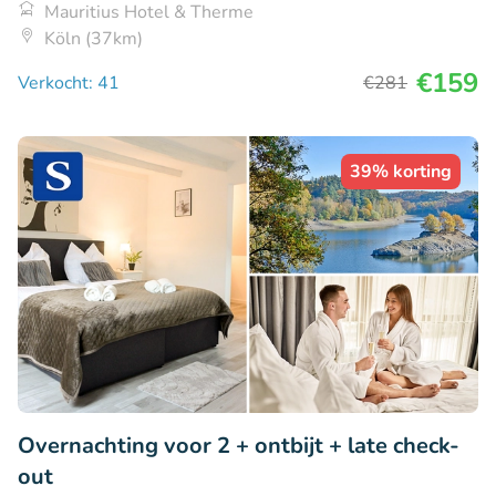
Mauritius Hotel & Therme
Köln (37km)
€159
Verkocht: 41
€281
39% korting
Overnachting voor 2 + ontbijt + late check-
out