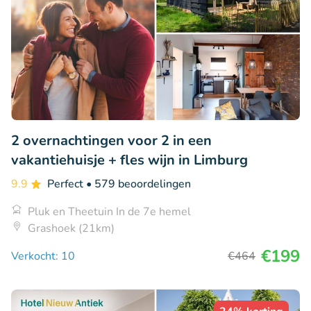
2 overnachtingen voor 2 in een
vakantiehuisje + fles wijn in Limburg
9.9
Perfect
• 579 beoordelingen
Pluk en Theetuin In de 7e hemel
Grashoek (21km)
€199
Verkocht: 10
€464