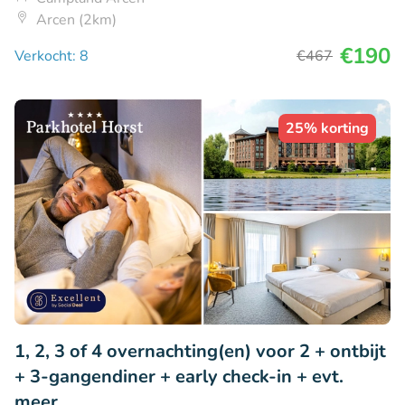
Arcen (2km)
€190
Verkocht: 8
€467
25% korting
1, 2, 3 of 4 overnachting(en) voor 2 + ontbijt
+ 3-gangendiner + early check-in + evt.
meer