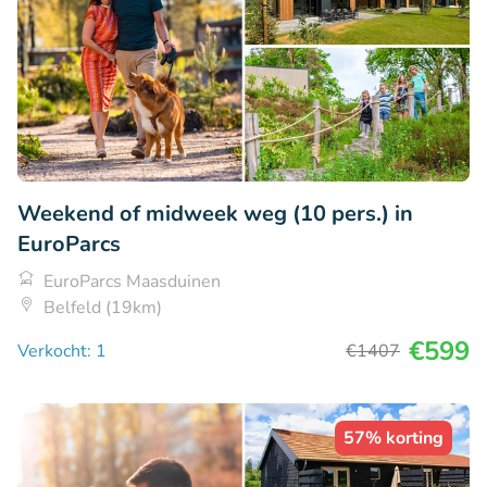
Weekend of midweek weg (10 pers.) in
EuroParcs
EuroParcs Maasduinen
Belfeld (19km)
€599
Verkocht: 1
€1407
57% korting