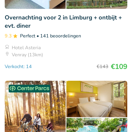
Overnachting voor 2 in Limburg + ontbijt +
evt. diner
9.3
Perfect
• 141 beoordelingen
Hotel Asteria
Venray (13km)
€109
Verkocht: 14
€143