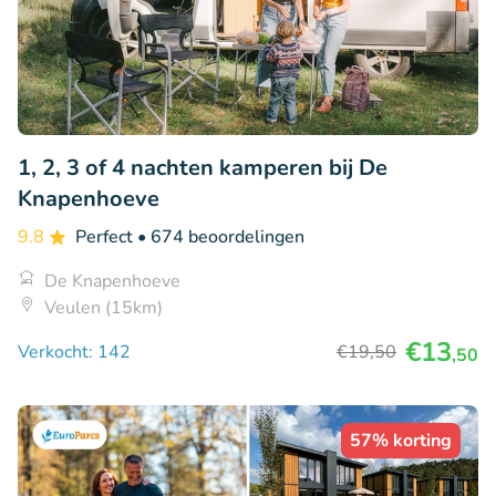
1, 2, 3 of 4 nachten kamperen bij De
Knapenhoeve
9.8
Perfect
• 674 beoordelingen
De Knapenhoeve
Veulen (15km)
€13
Verkocht: 142
€19
,50
,50
57% korting