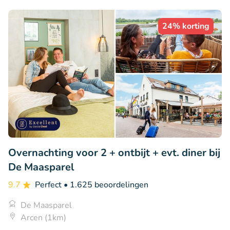
24% korting
Overnachting voor 2 + ontbijt + evt. diner bij
De Maasparel
9.7
Perfect
• 1.625 beoordelingen
De Maasparel
Arcen (1km)