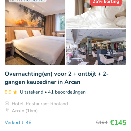
25% korting
Overnachting(en) voor 2 + ontbijt + 2-
gangen keuzediner in Arcen
8.9
Uitstekend
• 41 beoordelingen
Hotel-Restaurant Rooland
Arcen (1km)
€145
Verkocht: 48
€194