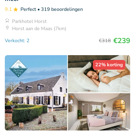
9.1
Perfect
• 319 beoordelingen
Parkhotel Horst
Horst aan de Maas (7km)
€239
Verkocht: 2
€318
22% korting