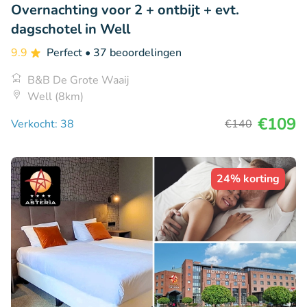
Overnachting voor 2 + ontbijt + evt.
dagschotel in Well
9.9
Perfect
• 37 beoordelingen
B&B De Grote Waaij
Well (8km)
€109
Verkocht: 38
€140
24% korting