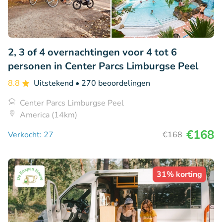
2, 3 of 4 overnachtingen voor 4 tot 6
personen in Center Parcs Limburgse Peel
8.8
Uitstekend
• 270 beoordelingen
Center Parcs Limburgse Peel
America (14km)
€168
Verkocht: 27
€168
31% korting