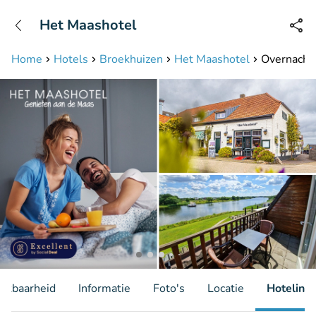
+31208087423
Het Maashotel
Bereikbaar tot 23:00 uur
Home
Hotels
Broekhuizen
Het Maashotel
Overnachti
hikbaarheid
Informatie
Foto's
Locatie
Hotelinfo