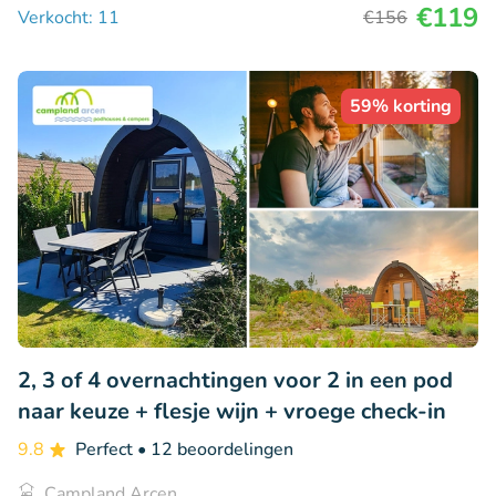
€119
Verkocht: 11
€156
59% korting
2, 3 of 4 overnachtingen voor 2 in een pod
naar keuze + flesje wijn + vroege check-in
9.8
Perfect
• 12 beoordelingen
Campland Arcen