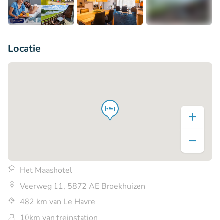
+5
Locatie
Het Maashotel
Veerweg 11, 5872 AE Broekhuizen
482 km van Le Havre
10km van treinstation