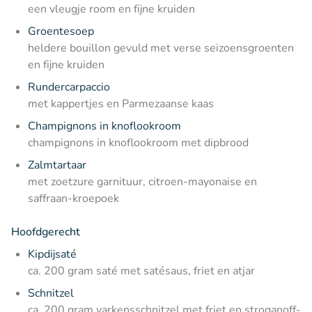
een vleugje room en fijne kruiden
Groentesoep
heldere bouillon gevuld met verse seizoensgroenten
en fijne kruiden
Rundercarpaccio
met kappertjes en Parmezaanse kaas
Champignons in knoflookroom
champignons in knoflookroom met dipbrood
Zalmtartaar
met zoetzure garnituur, citroen-mayonaise en
saffraan-kroepoek
Hoofdgerecht
Kipdijsaté
ca. 200 gram saté met satésaus, friet en atjar
Schnitzel
ca. 200 gram varkensschnitzel met friet en stroganoff-