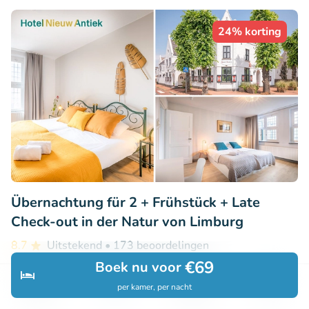
24% korting
Übernachtung für 2 + Frühstück + Late
Check-out in der Natur von Limburg
8.7
Uitstekend
• 173 beoordelingen
€69
Boek nu voor
Hotel Nieuw Antiek
per kamer, per nacht
Helden (21km)
Ontdek
Zoeken
Boekingen
Menu