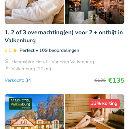
1, 2 of 3 overnachting(en) voor 2 + ontbijt in
Valkenburg
9.5
Perfect
• 109 beoordelingen
Hampshire Hotel - Voncken Valkenburg
Valkenburg (10km)
€135
Verkocht: 84
€135
33% korting