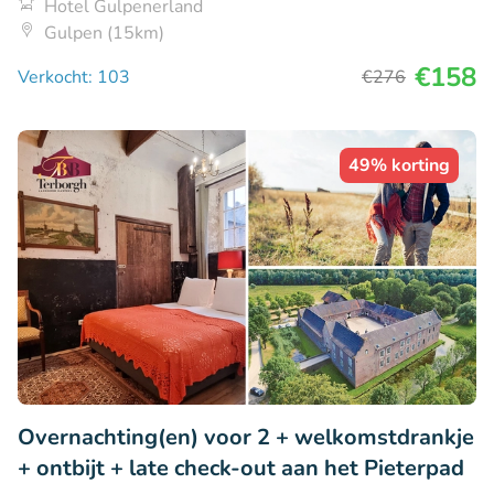
Hotel Gulpenerland
Gulpen (15km)
€158
Verkocht: 103
€276
49% korting
Overnachting(en) voor 2 + welkomstdrankje
+ ontbijt + late check-out aan het Pieterpad