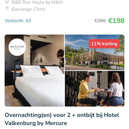
B&B Rue Haute by M&M
Bassenge (7km)
€198
Verkocht: 43
€280
11% korting
Overnachting(en) voor 2 + ontbijt bij Hotel
Valkenburg by Mercure