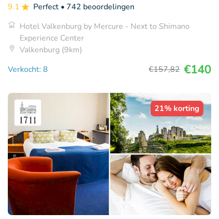
9.1
Perfect
• 742 beoordelingen
Hotel Valkenburg by Mercure - Next to Shimano
Experience Center
Valkenburg (9km)
€140
Verkocht: 8
€157
,82
21% korting