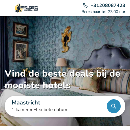
+31208087423
Bereikbaar tot 23:00 uur
Vind de beste deals bij de
mooiste hotels
Maastricht
1 kamer •
Flexibele datum