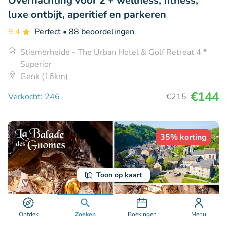
Overnachting voor 2 + wellness, fitness,
luxe ontbijt, aperitief en parkeren
9.4
Perfect
• 88 beoordelingen
Stiemerheide - The Urban Hotel & Golf Retreat 4 *
Superior
Genk (16km)
€144
Verkocht: 246
€215
35% korting
Toon op kaart
Ontdek
Zoeken
Boekingen
Menu