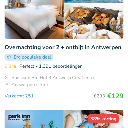
Overnachting voor 2 + ontbijt in Antwerpen
Erg populaire deal
9.3
Perfect
• 1.391 beoordelingen
Radisson Blu Hotel Antwerp City Centre
Antwerpen (1km)
€129
Verkocht: 251
€293
38% korting