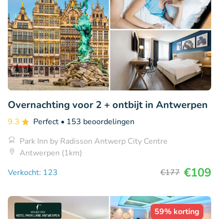
Overnachting voor 2 + ontbijt in Antwerpen
9.3
Perfect
• 153 beoordelingen
Park Inn by Radisson Antwerp City Centre
Antwerpen (1km)
€109
Verkocht: 123
€177
59% korting