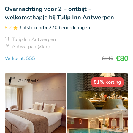
Overnachting voor 2 + ontbijt +
welkomsthapje bij Tulip Inn Antwerpen
8.2
Uitstekend
• 270 beoordelingen
Tulip Inn Antwerpen
Antwerpen (3km)
€80
Verkocht: 555
€140
51% korting