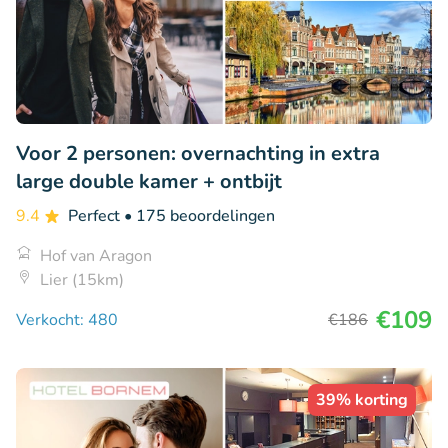
Voor 2 personen: overnachting in extra
large double kamer + ontbijt
9.4
Perfect
• 175 beoordelingen
Hof van Aragon
Lier (15km)
€109
Verkocht: 480
€186
39% korting