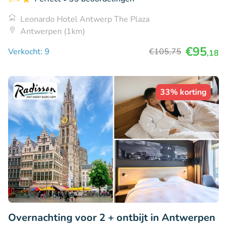
Leonardo Hotel Antwerp The Plaza
Antwerpen (1km)
€95
Verkocht: 9
€105
,75
,18
33% korting
Overnachting voor 2 + ontbijt in Antwerpen