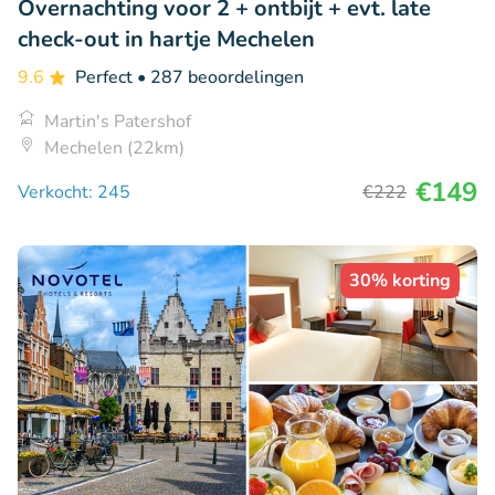
Overnachting voor 2 + ontbijt + evt. late
check-out in hartje Mechelen
9.6
Perfect
• 287 beoordelingen
Martin's Patershof
Mechelen (22km)
€149
Verkocht: 245
€222
30% korting