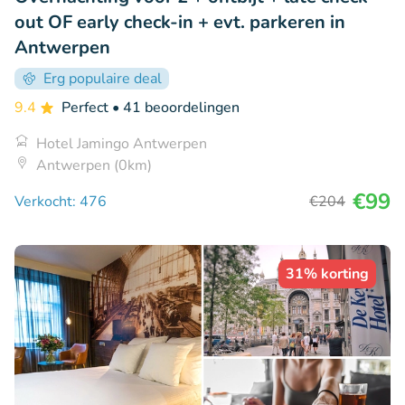
out OF early check-in + evt. parkeren in
Antwerpen
Erg populaire deal
9.4
Perfect
• 41 beoordelingen
Hotel Jamingo Antwerpen
Antwerpen (0km)
€99
Verkocht: 476
€204
31% korting