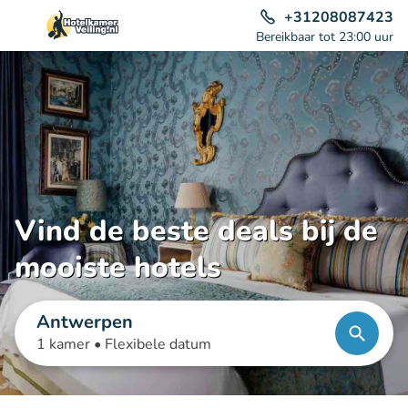
+31208087423
Bereikbaar tot 23:00 uur
Vind de beste deals bij de
mooiste hotels
Antwerpen
1 kamer •
Flexibele datum