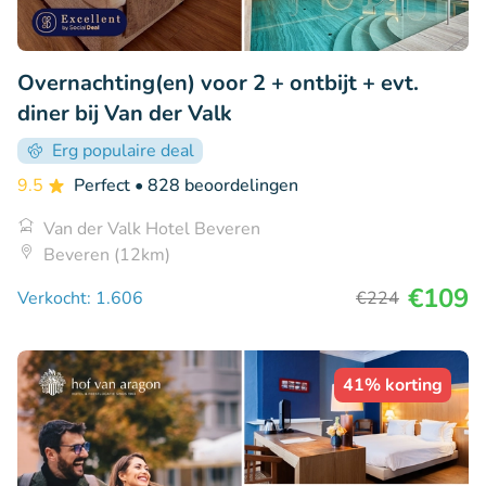
Overnachting(en) voor 2 + ontbijt + evt.
diner bij Van der Valk
Erg populaire deal
9.5
Perfect
• 828 beoordelingen
Van der Valk Hotel Beveren
Beveren (12km)
€109
Verkocht: 1.606
€224
41% korting