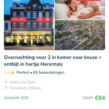
Overnachting voor 2 in kamer naar keuze +
ontbijt in hartje Herentals
9.2
Perfect
• 65 beoordelingen
Hotel De Zalm
Herentals (30km)
€84
Verkocht: 636
€147