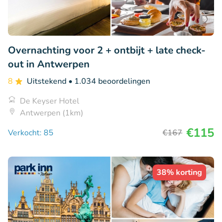
Overnachting voor 2 + ontbijt + late check-
out in Antwerpen
8
Uitstekend
• 1.034 beoordelingen
De Keyser Hotel
Antwerpen (1km)
€115
Verkocht: 85
€167
38% korting