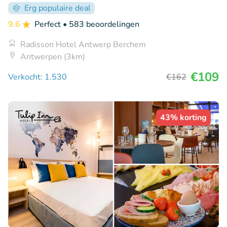
Erg populaire deal
9.6
Perfect
• 583 beoordelingen
Radisson Hotel Antwerp Berchem
Antwerpen (3km)
€109
Verkocht: 1.530
€162
43% korting