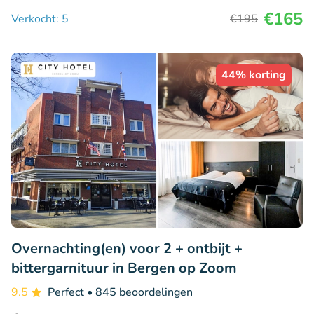
€165
Verkocht: 5
€195
44% korting
Overnachting(en) voor 2 + ontbijt +
bittergarnituur in Bergen op Zoom
9.5
Perfect
• 845 beoordelingen