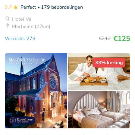
9.7
Perfect
• 179 beoordelingen
Hotel Vé
Mechelen (22km)
€125
Verkocht: 273
€212
33% korting