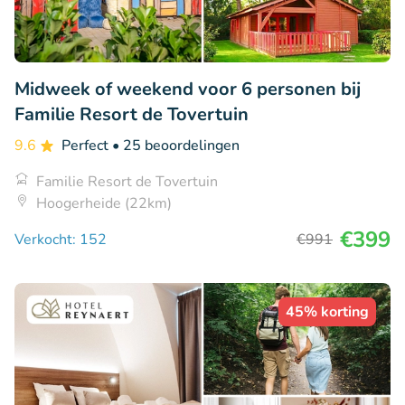
Midweek of weekend voor 6 personen bij
Familie Resort de Tovertuin
9.6
Perfect
• 25 beoordelingen
Familie Resort de Tovertuin
Hoogerheide (22km)
€399
Verkocht: 152
€991
45% korting