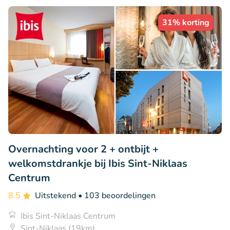
31% korting
Overnachting voor 2 + ontbijt +
welkomstdrankje bij Ibis Sint-Niklaas
Centrum
8.5
Uitstekend
• 103 beoordelingen
Ibis Sint-Niklaas Centrum
Sint-Niklaas (19km)