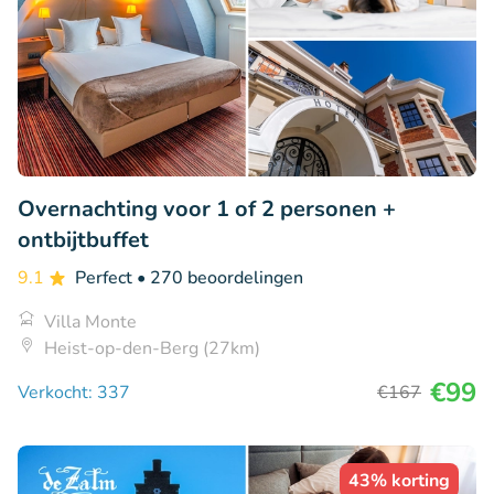
Overnachting voor 1 of 2 personen +
ontbijtbuffet
9.1
Perfect
• 270 beoordelingen
Villa Monte
Heist-op-den-Berg (27km)
€99
Verkocht: 337
€167
43% korting