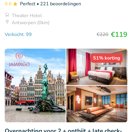
9.6
Perfect
• 221 beoordelingen
Theater Hotel
Antwerpen (0km)
€119
Verkocht: 99
€220
51% korting
Overnachting voor 2 + ontbijt + late check-