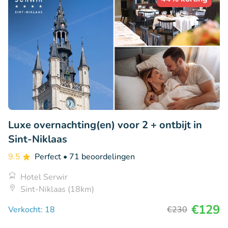
Luxe overnachting(en) voor 2 + ontbijt in
Sint-Niklaas
9.5
Perfect
• 71 beoordelingen
Hotel Serwir
Sint-Niklaas (18km)
€129
Verkocht: 18
€230