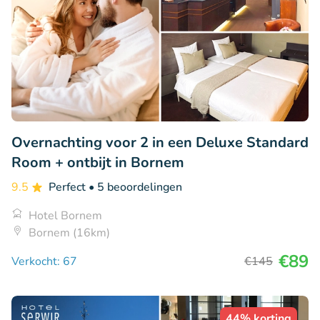
Overnachting voor 2 in een Deluxe Standard
Room + ontbijt in Bornem
9.5
Perfect
• 5 beoordelingen
Hotel Bornem
Bornem (16km)
€89
Verkocht: 67
€145
44% korting