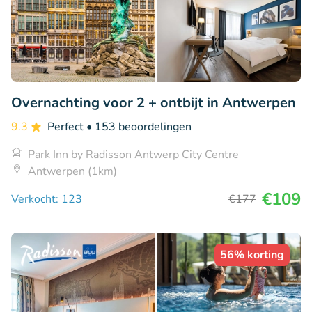
Overnachting voor 2 + ontbijt in Antwerpen
9.3
Perfect
• 153 beoordelingen
Park Inn by Radisson Antwerp City Centre
Antwerpen (1km)
€109
Verkocht: 123
€177
56% korting