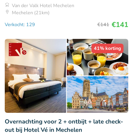
Van der Valk Hotel Mechelen
Mechelen (21km)
€141
Verkocht: 129
€141
41% korting
Overnachting voor 2 + ontbijt + late check-
out bij Hotel Vé in Mechelen