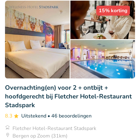
15% korting
Overnachting(en) voor 2 + ontbijt +
hoofdgerecht bij Fletcher Hotel-Restaurant
Stadspark
8.3
Uitstekend
• 46 beoordelingen
Fletcher Hotel-Restaurant Stadspark
Bergen op Zoom (31km)