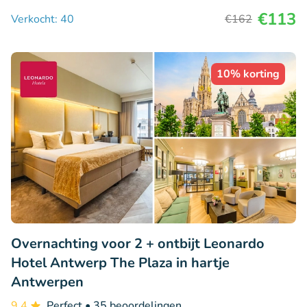
€113
Verkocht: 40
€162
10% korting
Overnachting voor 2 + ontbijt Leonardo
Hotel Antwerp The Plaza in hartje
Antwerpen
9.4
Perfect
• 35 beoordelingen