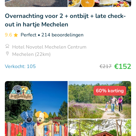
Overnachting voor 2 + ontbijt + late check-
out in hartje Mechelen
9.6
Perfect
• 214 beoordelingen
Hotel Novotel Mechelen Centrum
Mechelen (22km)
€152
Verkocht: 105
€217
60% korting