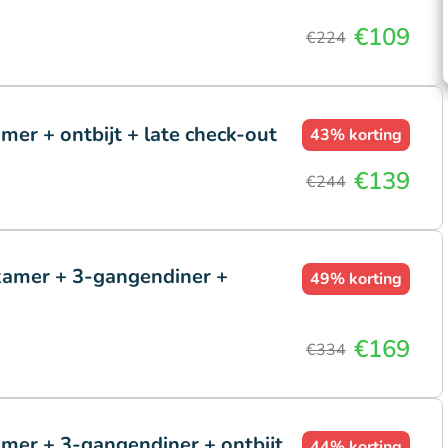
€109
€224
mer + ontbijt + late check-out
43%
korting
€139
€244
kamer + 3-gangendiner +
49%
korting
€169
€334
amer + 3-gangendiner + ontbijt
44%
korting