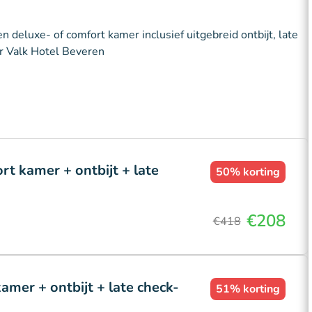
 deluxe- of comfort kamer inclusief uitgebreid ontbijt, late
r Valk Hotel Beveren
rt kamer + ontbijt + late
50%
korting
€208
€418
amer + ontbijt + late check-
51%
korting