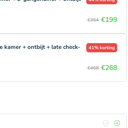
€199
€354
 kamer + ontbijt + late check-
41%
korting
€268
€458