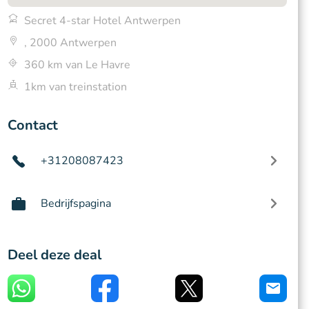
Secret 4-star Hotel Antwerpen
, 2000 Antwerpen
360 km van Le Havre
1km van treinstation
Contact
+31208087423
Bedrijfspagina
Deel deze deal