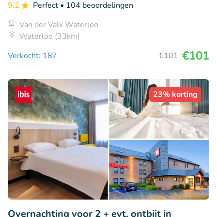
9.2
Perfect
• 104 beoordelingen
Van der Valk Waterloo
Waterloo (33km)
€101
Verkocht: 187
€101
23% korting
Overnachting voor 2 + evt. ontbijt in