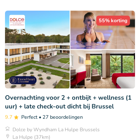
55% korting
Overnachting voor 2 + ontbijt + wellness (1
uur) + late check-out dicht bij Brussel
9.7
Perfect
• 27 beoordelingen
Dolce by Wyndham La Hulpe Brussels
La Hulpe (37km)