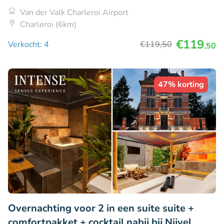
Van der Valk Charleroi Airport
Charleroi (6km)
€119
Verkocht: 4
€119
,50
,50
47% korting
Overnachting voor 2 in een suite suite +
comfortpakket + cocktail nabij bij Nijvel