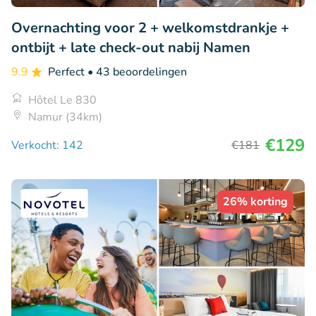
Overnachting voor 2 + welkomstdrankje +
ontbijt + late check-out nabij Namen
9.9
Perfect
• 43 beoordelingen
Hôtel Le 830
Namur (34km)
€129
Verkocht: 142
€181
26% korting