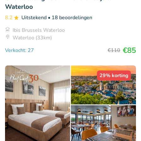
Waterloo
8.2
Uitstekend
• 18 beoordelingen
Ibis Brussels Waterloo
Waterloo (33km)
€85
Verkocht: 27
€110
29% korting