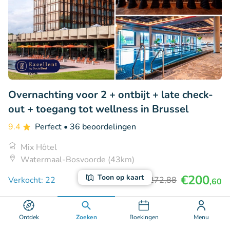
Overnachting voor 2 + ontbijt + late check-
out + toegang tot wellness in Brussel
9.4
Perfect
• 36 beoordelingen
Mix Hôtel
Watermaal-Bosvoorde (43km)
€200
Toon op kaart
Verkocht: 22
€272
,88
,60
Ontdek
Zoeken
Boekingen
Menu
26% korting