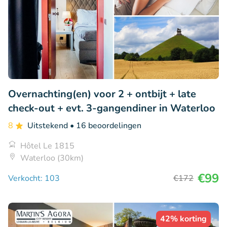
Overnachting(en) voor 2 + ontbijt + late
check-out + evt. 3-gangendiner in Waterloo
8
Uitstekend
• 16 beoordelingen
Hôtel Le 1815
Waterloo (30km)
€99
Verkocht: 103
€172
42% korting