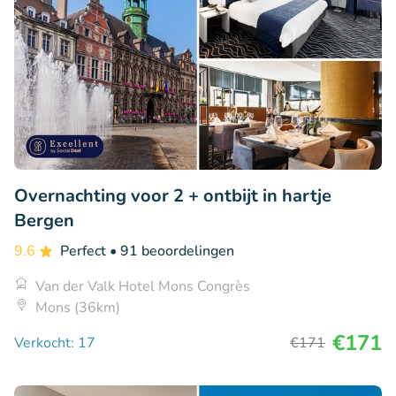
Overnachting voor 2 + ontbijt in hartje
Bergen
9.6
Perfect
• 91 beoordelingen
Van der Valk Hotel Mons Congrès
Mons (36km)
€171
Verkocht: 17
€171