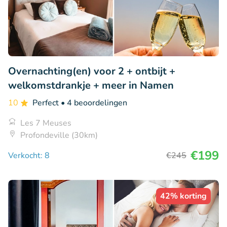
Overnachting(en) voor 2 + ontbijt +
welkomstdrankje + meer in Namen
10
Perfect
• 4 beoordelingen
Les 7 Meuses
Profondeville (30km)
€199
Verkocht: 8
€245
42% korting