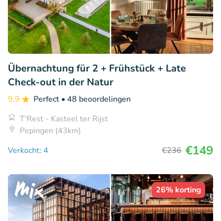
Übernachtung für 2 + Frühstück + Late
Check-out in der Natur
9.9
Perfect
• 48 beoordelingen
T'Rest - Kasteel ter Rijst
Pepingen (43km)
€149
Verkocht: 4
€236
26% korting