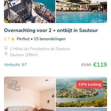
Overnachting voor 2 + ontbijt in Sautour
9.7
Perfect
• 15 beoordelingen
L'Hôtel du Presbytère de Sautour
Sautour (28km)
€119
Verkocht: 67
€150
19% korting