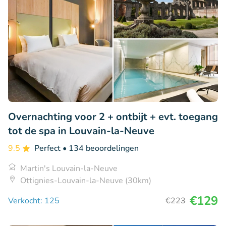
Overnachting voor 2 + ontbijt + evt. toegang
tot de spa in Louvain-la-Neuve
9.5
Perfect
• 134 beoordelingen
Martin's Louvain-la-Neuve
Ottignies-Louvain-la-Neuve (30km)
€129
Verkocht: 125
€223