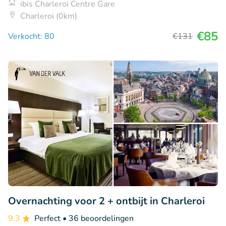
ibis Charleroi Centre Gare
Charleroi (0km)
€85
Verkocht: 80
€131
Overnachting voor 2 + ontbijt in Charleroi
9.3
Perfect
• 36 beoordelingen