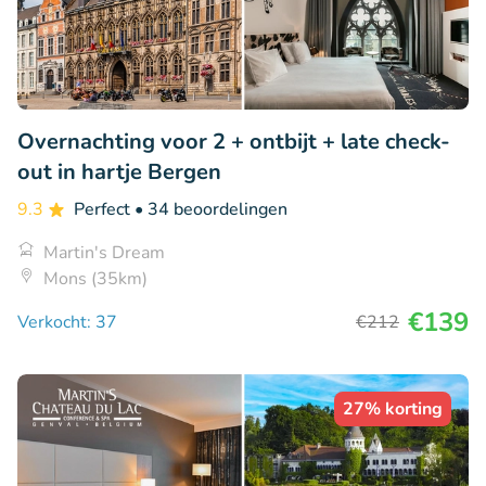
Overnachting voor 2 + ontbijt + late check-
out in hartje Bergen
9.3
Perfect
• 34 beoordelingen
Martin's Dream
Mons (35km)
€139
Verkocht: 37
€212
27% korting