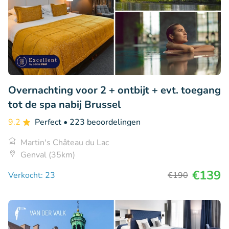
Overnachting voor 2 + ontbijt + evt. toegang
tot de spa nabij Brussel
9.2
Perfect
• 223 beoordelingen
Martin's Château du Lac
Genval (35km)
€139
Verkocht: 23
€190