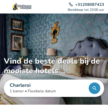
+31208087423
Bereikbaar tot 23:00 uur
Vind de beste deals bij de
mooiste hotels
Charleroi
1 kamer •
Flexibele datum