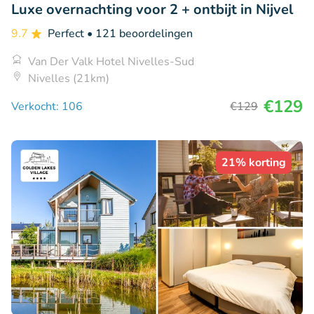
Luxe overnachting voor 2 + ontbijt in Nijvel
9.7
Perfect
• 121 beoordelingen
Van Der Valk Hotel Nivelles-Sud
Nivelles (21km)
€129
Verkocht: 106
€129
21% korting