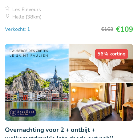
Les Eleveurs
Halle (38km)
€109
Verkocht: 1
€163
56% korting
Overnachting voor 2 + ontbijt +