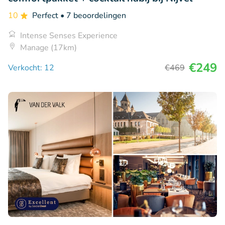
10
Perfect
• 7 beoordelingen
Intense Senses Experience
Manage (17km)
€249
Verkocht: 12
€469