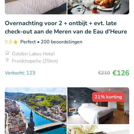
Overnachting voor 2 + ontbijt + evt. late
check-out aan de Meren van de Eau d'Heure
9.8
Perfect
• 200 beoordelingen
Golden Lakes Hotel
Froidchapelle (25km)
€126
Verkocht: 123
€210
21% korting