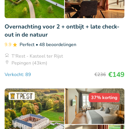
Overnachting voor 2 + ontbijt + late check-
out in de natuur
9.9
Perfect
• 48 beoordelingen
T'Rest - Kasteel ter Rijst
Pepingen (43km)
€149
Verkocht: 89
€236
37% korting