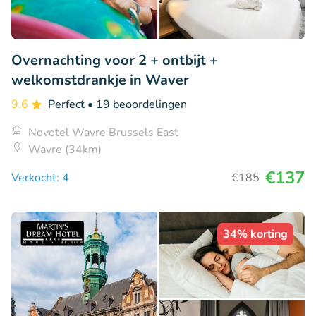
Overnachting voor 2 + ontbijt +
welkomstdrankje in Waver
9.6
Perfect
• 19 beoordelingen
Novotel Wavre Brussels East
Wavre (34km)
€137
Verkocht: 4
€185
34% korting