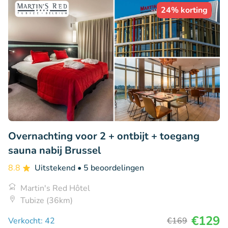
24% korting
Overnachting voor 2 + ontbijt + toegang
sauna nabij Brussel
8.8
Uitstekend
• 5 beoordelingen
Martin's Red Hôtel
Tubize (36km)
€129
Verkocht: 42
€169