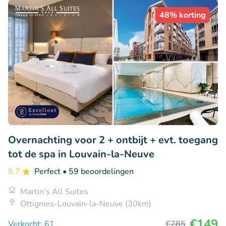
48% korting
Overnachting voor 2 + ontbijt + evt. toegang
tot de spa in Louvain-la-Neuve
9.7
Perfect
• 59 beoordelingen
Martin's All Suites
Ottignies-Louvain-la-Neuve (30km)
€149
Verkocht: 61
€285