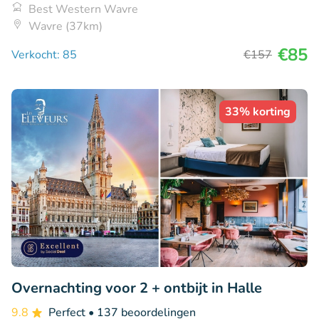
Best Western Wavre
Wavre (37km)
€85
Verkocht: 85
€157
33% korting
Overnachting voor 2 + ontbijt in Halle
9.8
Perfect
• 137 beoordelingen