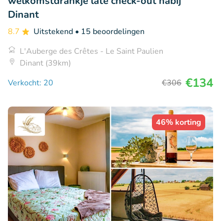
welkomstdrankje late check-out nabij
Dinant
8.7
Uitstekend
• 15 beoordelingen
L'Auberge des Crêtes - Le Saint Paulien
Dinant (39km)
€134
Verkocht: 20
€306
46% korting