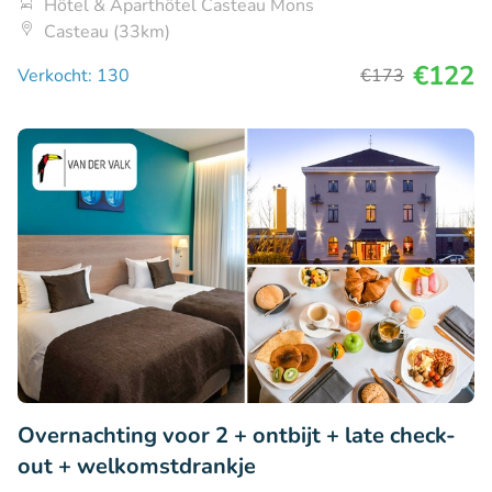
Hôtel & Aparthôtel Casteau Mons
Casteau (33km)
€122
Verkocht: 130
€173
Overnachting voor 2 + ontbijt + late check-
out + welkomstdrankje