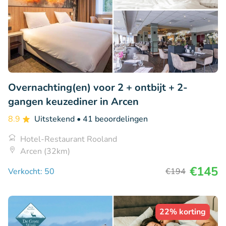
Overnachting(en) voor 2 + ontbijt + 2-
gangen keuzediner in Arcen
8.9
Uitstekend
• 41 beoordelingen
Hotel-Restaurant Rooland
Arcen (32km)
€145
Verkocht: 50
€194
22% korting