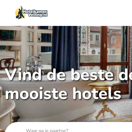
Vind de beste de
mooiste hotels
Waar ga je naartoe?