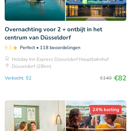
Overnachting voor 2 + ontbijt in het
centrum van Düsseldorf
9.3
Perfect
• 118 beoordelingen
Holiday Inn Express Düsseldorf Hauptbahnhof
Düsseldorf (28km)
€82
Verkocht: 52
€140
24% korting