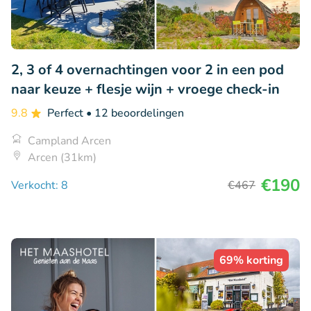
2, 3 of 4 overnachtingen voor 2 in een pod
naar keuze + flesje wijn + vroege check-in
9.8
Perfect
• 12 beoordelingen
Campland Arcen
Arcen (31km)
€190
Verkocht: 8
€467
69% korting