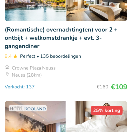
(Romantische) overnachting(en) voor 2 +
ontbijt + welkomstdrankje + evt. 3-
gangendiner
9.4
Perfect
• 135 beoordelingen
Crowne Plaza Neuss
Neuss (28km)
€109
Verkocht: 137
€160
25% korting