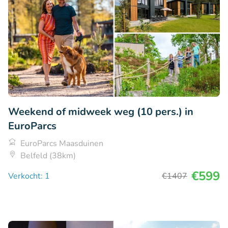
Weekend of midweek weg (10 pers.) in
EuroParcs
EuroParcs Maasduinen
Belfeld (38km)
€599
Verkocht: 1
€1407