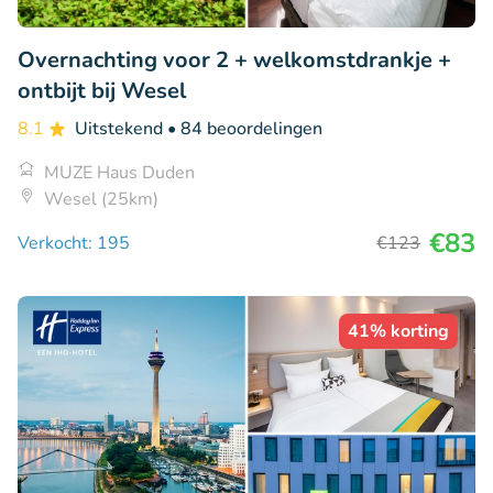
Overnachting voor 2 + welkomstdrankje +
ontbijt bij Wesel
8.1
Uitstekend
• 84 beoordelingen
MUZE Haus Duden
Wesel (25km)
€83
Verkocht: 195
€123
41% korting