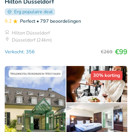
Hilton Düsseldorf
Erg populaire deal
9.2
Perfect
• 797 beoordelingen
Hilton Düsseldorf
Düsseldorf (24km)
€99
Verkocht: 356
€269
30% korting