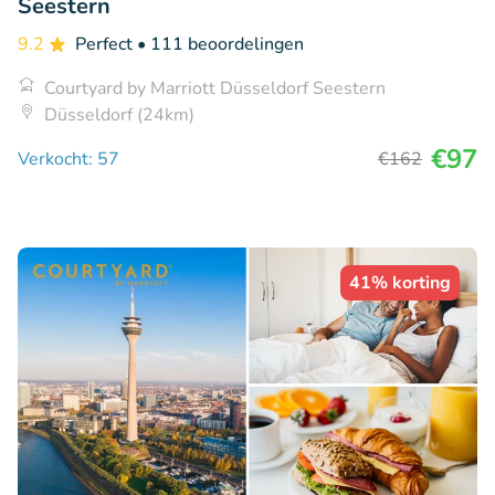
Seestern
9.2
Perfect
• 111 beoordelingen
Courtyard by Marriott Düsseldorf Seestern
Düsseldorf (24km)
€97
Verkocht: 57
€162
41% korting