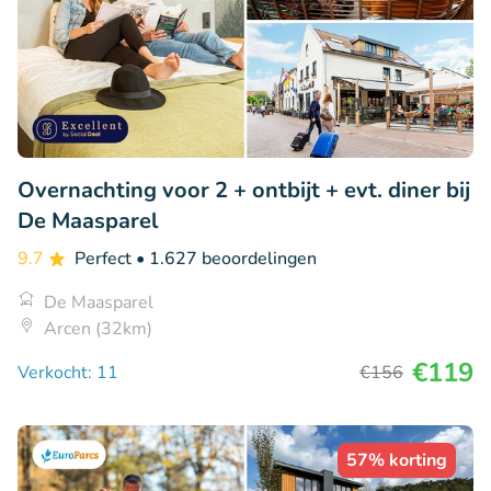
Overnachting voor 2 + ontbijt + evt. diner bij
De Maasparel
9.7
Perfect
• 1.627 beoordelingen
De Maasparel
Arcen (32km)
€119
Verkocht: 11
€156
57% korting