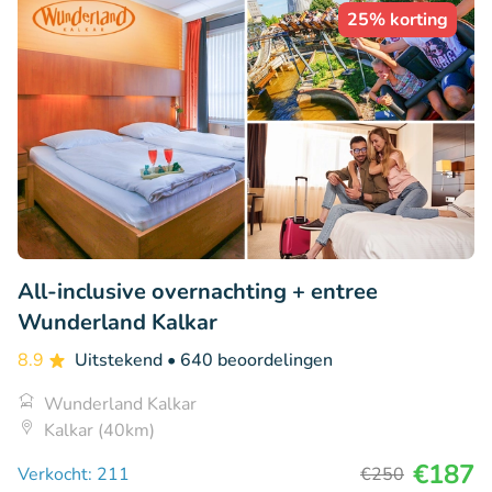
25% korting
All-inclusive overnachting + entree
Wunderland Kalkar
8.9
Uitstekend
• 640 beoordelingen
Wunderland Kalkar
Kalkar (40km)
€187
Verkocht: 211
€250