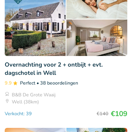
Overnachting voor 2 + ontbijt + evt.
dagschotel in Well
9.9
Perfect
• 38 beoordelingen
B&B De Grote Waaij
Well (38km)
€109
Verkocht: 39
€140