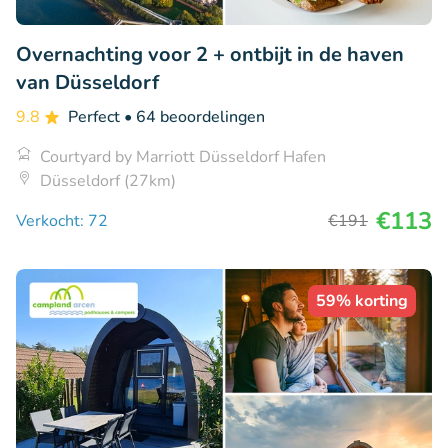
Overnachting voor 2 + ontbijt in de haven
van Düsseldorf
9.8
Perfect
• 64 beoordelingen
Courtyard by Marriott Düsseldorf Hafen
Düsseldorf (27km)
€113
Verkocht: 72
€191
59% korting