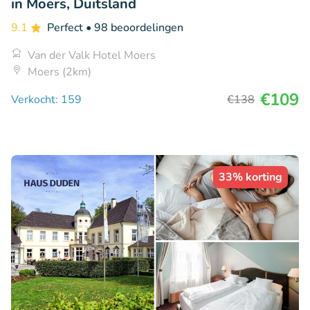
in Moers, Duitsland
9.1
Perfect
• 98 beoordelingen
Van der Valk Hotel Moers
Moers (2km)
€109
Verkocht: 159
€138
33% korting