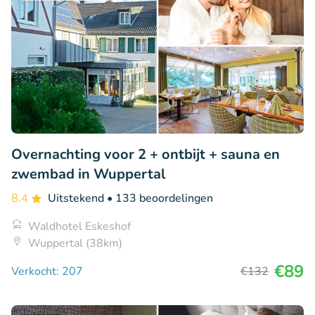
Overnachting voor 2 + ontbijt + sauna en
zwembad in Wuppertal
8.4
Uitstekend
• 133 beoordelingen
Waldhotel Eskeshof
Wuppertal (38km)
€89
Verkocht: 207
€132