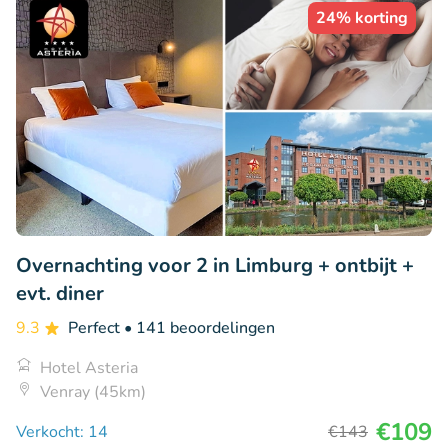
24% korting
Overnachting voor 2 in Limburg + ontbijt +
evt. diner
9.3
Perfect
• 141 beoordelingen
Hotel Asteria
Venray (45km)
€109
Verkocht: 14
€143