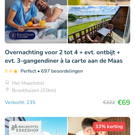
Overnachting voor 2 tot 4 + evt. ontbijt +
evt. 3-gangendiner à la carte aan de Maas
9.4
Perfect
• 697 beoordelingen
Het Maashotel
Broekhuizen (33km)
€69
Verkocht: 235
€222
33% korting