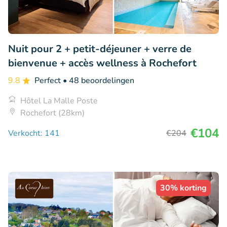
Nuit pour 2 + petit-déjeuner + verre de
bienvenue + accès wellness à Rochefort
9.8
Perfect
• 48 beoordelingen
Hôtel La Malle Poste
Rochefort (28km)
€104
Verkocht: 141
€204
30% korting