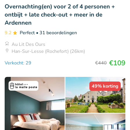
Overnachting(en) voor 2 of 4 personen +
ontbijt + late check-out + meer in de
Ardennen
9.2
Perfect
• 31 beoordelingen
Au Lit Des Ours
Han-Sur-Lesse (Rochefort) (26km)
€109
Verkocht: 29
€440
49% korting