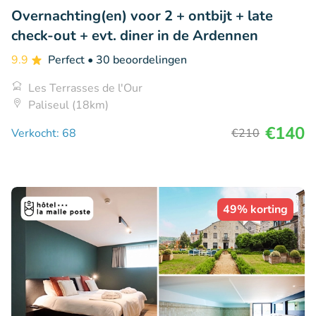
Overnachting(en) voor 2 + ontbijt + late
check-out + evt. diner in de Ardennen
9.9
Perfect
• 30 beoordelingen
Les Terrasses de l'Our
Paliseul (18km)
€140
Verkocht: 68
€210
49% korting