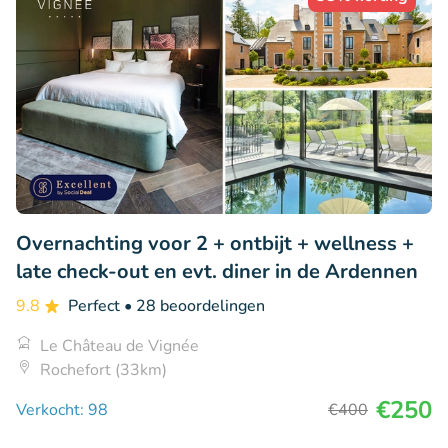
Overnachting voor 2 + ontbijt + wellness +
late check-out en evt. diner in de Ardennen
9.8
Perfect
• 28 beoordelingen
Le Château de Vignée
Rochefort (33km)
€250
Verkocht: 98
€400