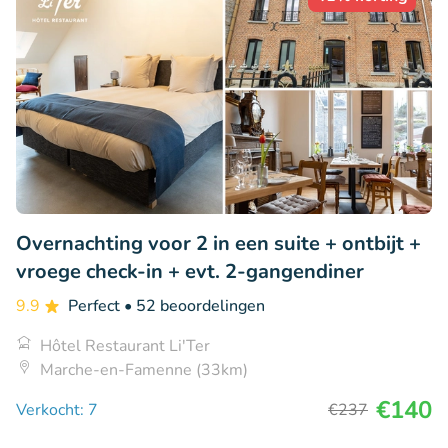
Overnachting voor 2 in een suite + ontbijt +
vroege check-in + evt. 2-gangendiner
9.9
Perfect
• 52 beoordelingen
Hôtel Restaurant Li'Ter
Marche-en-Famenne (33km)
€140
Verkocht: 7
€237