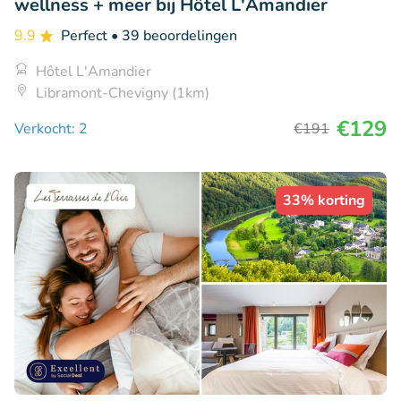
wellness + meer bij Hôtel L'Amandier
9.9
Perfect
• 39 beoordelingen
Hôtel L'Amandier
Libramont-Chevigny (1km)
€129
Verkocht: 2
€191
33% korting