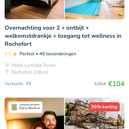
Overnachting voor 2 + ontbijt +
welkomstdrankje + toegang tot wellness in
Rochefort
9.8
Perfect
• 48 beoordelingen
Hôtel La Malle Poste
Rochefort (28km)
€104
Verkocht: 39
€204
36% korting