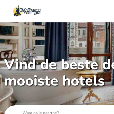
Vind de beste de
mooiste hotels
Waar ga je naartoe?