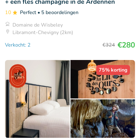
+ een fles champagne in de Ardennen
10
Perfect
• 5 beoordelingen
Domaine de Wisbeley
Libramont-Chevigny (2km)
€280
Verkocht: 2
€324
75% korting