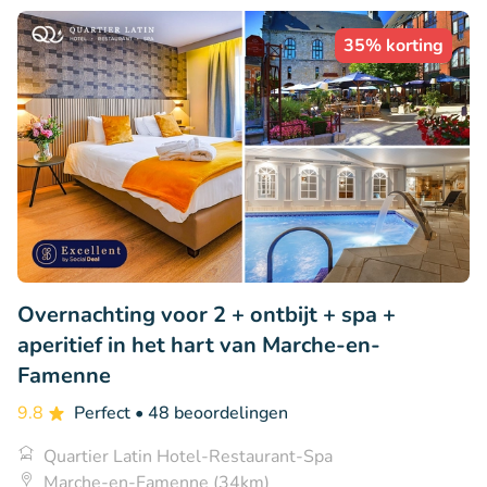
35% korting
Overnachting voor 2 + ontbijt + spa +
aperitief in het hart van Marche-en-
Famenne
9.8
Perfect
• 48 beoordelingen
Quartier Latin Hotel-Restaurant-Spa
Marche-en-Famenne (34km)