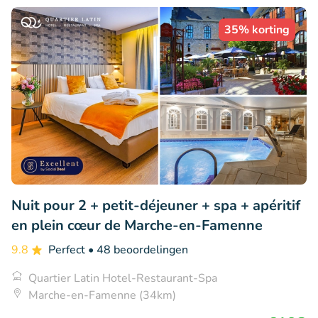
35% korting
Nuit pour 2 + petit-déjeuner + spa + apéritif
en plein cœur de Marche-en-Famenne
9.8
Perfect
• 48 beoordelingen
Quartier Latin Hotel-Restaurant-Spa
Marche-en-Famenne (34km)