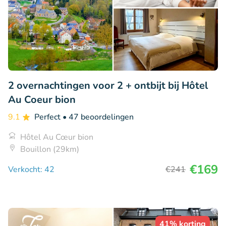
2 overnachtingen voor 2 + ontbijt bij Hôtel
Au Coeur bion
9.1
Perfect
• 47 beoordelingen
Hôtel Au Cœur bion
Bouillon (29km)
€169
Verkocht: 42
€241
41% korting