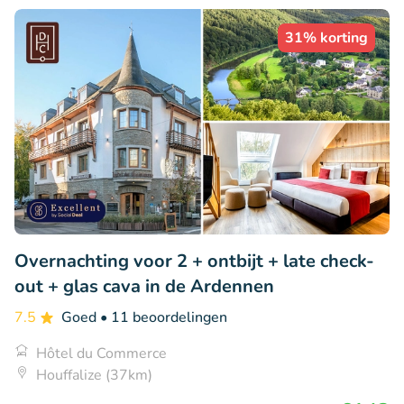
31% korting
Overnachting voor 2 + ontbijt + late check-
out + glas cava in de Ardennen
7.5
Goed
• 11 beoordelingen
Hôtel du Commerce
Houffalize (37km)