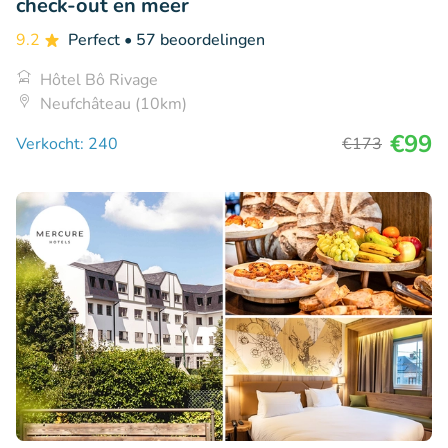
check-out en meer
9.2
Perfect
• 57 beoordelingen
Hôtel Bô Rivage
Neufchâteau (10km)
€99
Verkocht: 240
€173