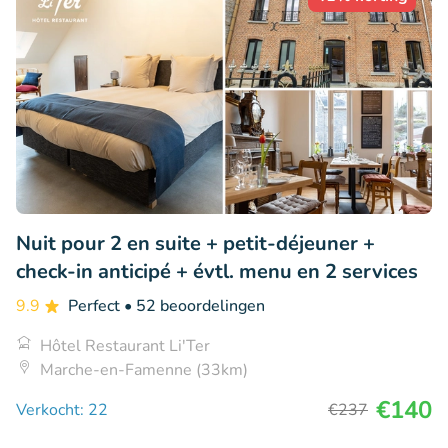
Nuit pour 2 en suite + petit-déjeuner +
check-in anticipé + évtl. menu en 2 services
9.9
Perfect
• 52 beoordelingen
Hôtel Restaurant Li'Ter
Marche-en-Famenne (33km)
€140
Verkocht: 22
€237