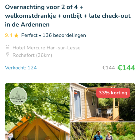
Overnachting voor 2 of 4 +
welkomstdrankje + ontbijt + late check-out
in de Ardennen
9.4
Perfect
• 136 beoordelingen
Hotel Mercure Han-sur-Lesse
Rochefort (26km)
€144
Verkocht: 124
€144
33% korting