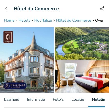
+31208087423
Hôtel du Commerce
Bereikbaar tot 23:00 uur
Home
Hotels
Houffalize
Hôtel du Commerce
Overnac
hikbaarheid
Informatie
Foto's
Locatie
Hotelinfo