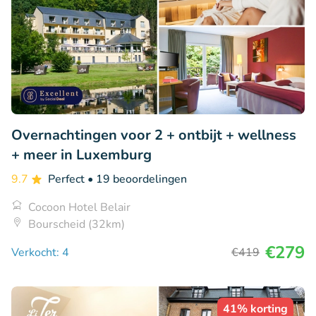
Overnachtingen voor 2 + ontbijt + wellness
+ meer in Luxemburg
9.7
Perfect
• 19 beoordelingen
Cocoon Hotel Belair
Bourscheid (32km)
€279
Verkocht: 4
€419
41% korting