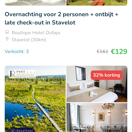
Overnachting voor 2 personen + ontbijt +
late check-out in Stavelot
Boutique Hotel Dufays
Stavelot (30km)
€129
Verkocht: 3
€161
32% korting