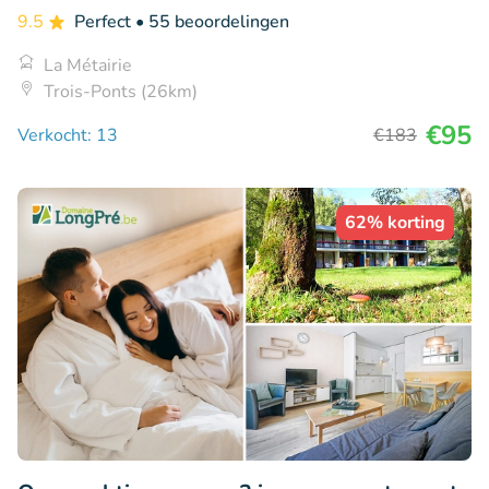
9.5
Perfect
• 55 beoordelingen
La Métairie
Trois-Ponts (26km)
€95
Verkocht: 13
€183
62% korting