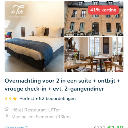
41% korting
Overnachting voor 2 in een suite + ontbijt +
vroege check-in + evt. 2-gangendiner
9.9
Perfect
• 52 beoordelingen
Hôtel Restaurant Li'Ter
Marche-en-Famenne (33km)