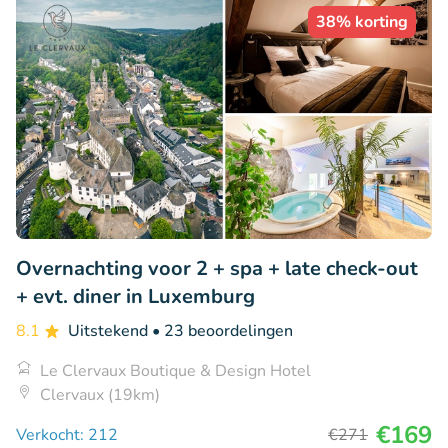
38% korting
Overnachting voor 2 + spa + late check-out
+ evt. diner in Luxemburg
8.1
Uitstekend
• 23 beoordelingen
Le Clervaux Boutique & Design Hotel
Clervaux (19km)
€169
Verkocht: 212
€271