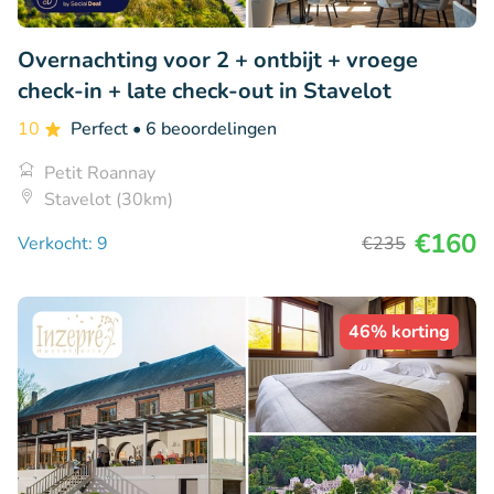
Overnachting voor 2 + ontbijt + vroege
check-in + late check-out in Stavelot
10
Perfect
• 6 beoordelingen
Petit Roannay
Stavelot (30km)
€160
Verkocht: 9
€235
46% korting