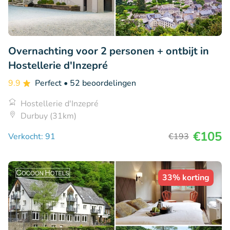
Overnachting voor 2 personen + ontbijt in
Hostellerie d'Inzepré
9.9
Perfect
• 52 beoordelingen
Hostellerie d'Inzepré
Durbuy (31km)
€105
Verkocht: 91
€193
33% korting