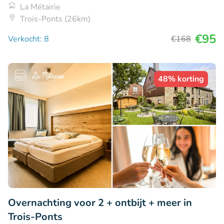
La Métairie
Trois-Ponts (26km)
€95
Verkocht: 8
€168
48% korting
Overnachting voor 2 + ontbijt + meer in
Trois-Ponts