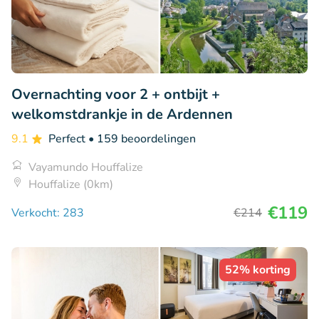
Overnachting voor 2 + ontbijt +
welkomstdrankje in de Ardennen
9.1
Perfect
• 159 beoordelingen
Vayamundo Houffalize
Houffalize (0km)
€119
Verkocht: 283
€214
52% korting