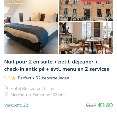
Nuit pour 2 en suite + petit-déjeuner +
check-in anticipé + évtl. menu en 2 services
9.9
Perfect
• 52 beoordelingen
Hôtel Restaurant Li'Ter
Marche-en-Famenne (33km)
€140
Verkocht: 22
€237