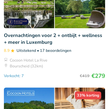
Overnachtingen voor 2 + ontbijt + wellness
+ meer in Luxemburg
8.9
Uitstekend
• 17 beoordelingen
Cocoon Hotel La Rive
Bourscheid (32km)
€279
Verkocht: 7
€419
33% korting