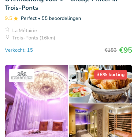
Trois-Ponts
9.5
Perfect
• 55 beoordelingen
La Métairie
Trois-Ponts (16km)
€95
Verkocht: 15
€183
38% korting