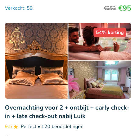
€95
Verkocht: 59
€252
54% korting
Overnachting voor 2 + ontbijt + early check-
in + late check-out nabij Luik
9.5
Perfect
• 120 beoordelingen