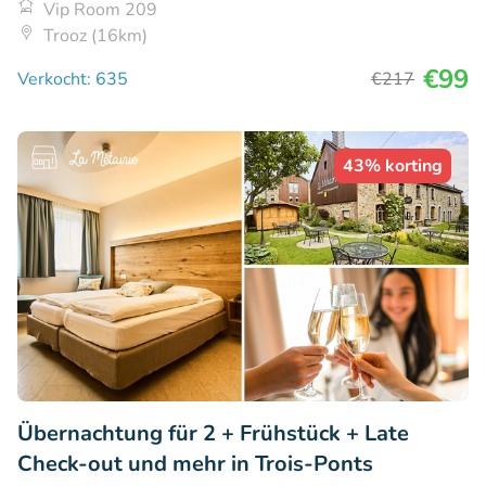
Vip Room 209
Trooz (16km)
€99
Verkocht: 635
€217
43% korting
Übernachtung für 2 + Frühstück + Late
Check-out und mehr in Trois-Ponts