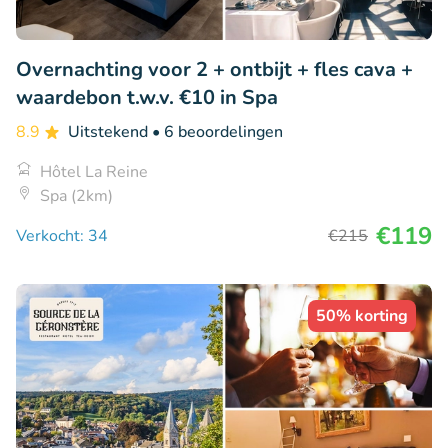
Overnachting voor 2 + ontbijt + fles cava +
waardebon t.w.v. €10 in Spa
8.9
Uitstekend
• 6 beoordelingen
Hôtel La Reine
Spa (2km)
€119
Verkocht: 34
€215
50% korting