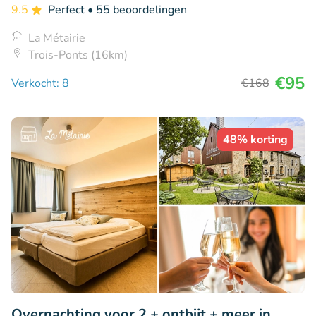
9.5
Perfect
• 55 beoordelingen
La Métairie
Trois-Ponts (16km)
€95
Verkocht: 8
€168
48% korting
Overnachting voor 2 + ontbijt + meer in