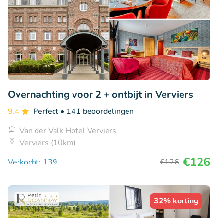
Overnachting voor 2 + ontbijt in Verviers
9.4
Perfect
• 141 beoordelingen
Van der Valk Hotel Verviers
Verviers (10km)
€126
Verkocht: 139
€126
32% korting