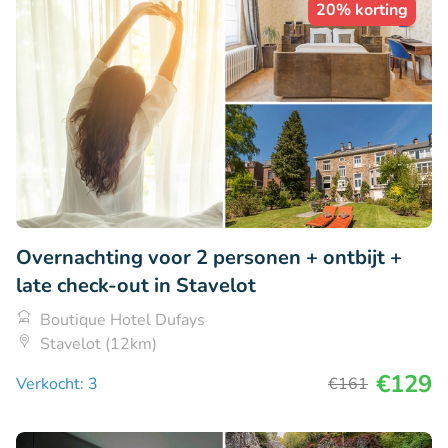
20% korting
Overnachting voor 2 personen + ontbijt +
late check-out in Stavelot
Boutique Hotel Dufays
Stavelot (12km)
€129
Verkocht: 3
€161