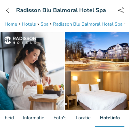
+31208087423
Radisson Blu Balmoral Hotel Spa
Bereikbaar tot 23:00 uur
Home
Hotels
Spa
Radisson Blu Balmoral Hotel Spa
aarheid
Informatie
Foto's
Locatie
Hotelinfo