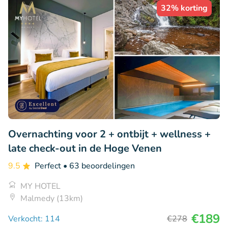
32% korting
Overnachting voor 2 + ontbijt + wellness +
late check-out in de Hoge Venen
9.5
Perfect
• 63 beoordelingen
MY HOTEL
Malmedy (13km)
€189
Verkocht: 114
€278