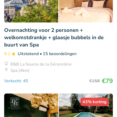
Overnachting voor 2 personen +
welkomstdrankje + glaasje bubbels in de
buurt van Spa
8.2
Uitstekend
• 15 beoordelingen
B&B La Source de la Géronstère
Spa (4km)
€79
Verkocht: 45
€158
43% korting