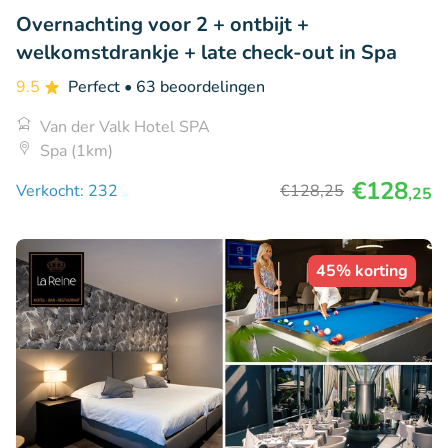
Overnachting voor 2 + ontbijt +
welkomstdrankje + late check-out in Spa
9.5
Perfect
• 63 beoordelingen
Van der Valk Hotel SPA
Spa (1km)
€128
Verkocht: 232
€128
,25
,25
45% korting