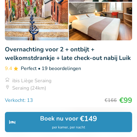
Overnachting voor 2 + ontbijt +
welkomstdrankje + late check-out nabij Luik
9.4
Perfect
• 19 beoordelingen
ibis Liège Seraing
Seraing (24km)
€99
Verkocht: 13
€166
€149
Boek nu voor
39% korting
per kamer, per nacht
Ontdek
Zoeken
Boekingen
Menu