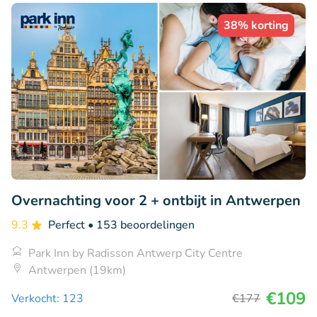
38% korting
Overnachting voor 2 + ontbijt in Antwerpen
9.3
Perfect
• 153 beoordelingen
Park Inn by Radisson Antwerp City Centre
Antwerpen (19km)
€109
Verkocht: 123
€177