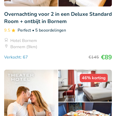
Overnachting voor 2 in een Deluxe Standard
Room + ontbijt in Bornem
9.5
Perfect
• 5 beoordelingen
Hotel Bornem
Bornem (9km)
€89
Verkocht: 67
€145
46% korting