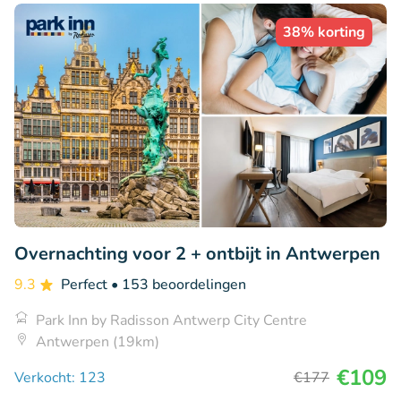
38% korting
Overnachting voor 2 + ontbijt in Antwerpen
9.3
Perfect
• 153 beoordelingen
Park Inn by Radisson Antwerp City Centre
Antwerpen (19km)
€109
Verkocht: 123
€177