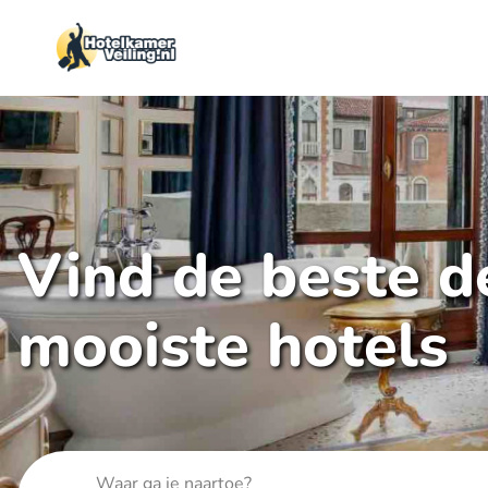
Vind de beste de
mooiste hotels
Waar ga je naartoe?