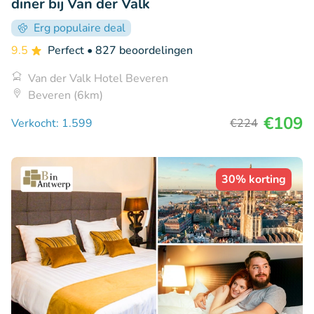
diner bij Van der Valk
Erg populaire deal
9.5
Perfect
• 827 beoordelingen
Van der Valk Hotel Beveren
Beveren (6km)
€109
Verkocht: 1.599
€224
30% korting