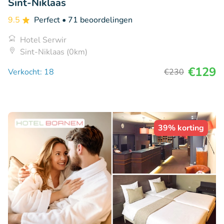
Sint-Niklaas
9.5
Perfect
• 71 beoordelingen
Hotel Serwir
Sint-Niklaas (0km)
€129
Verkocht: 18
€230
39% korting