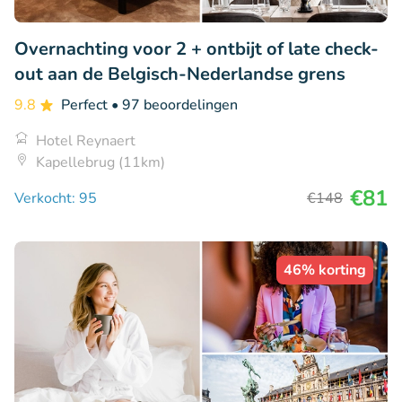
Overnachting voor 2 + ontbijt of late check-
out aan de Belgisch-Nederlandse grens
9.8
Perfect
• 97 beoordelingen
Hotel Reynaert
Kapellebrug (11km)
€81
Verkocht: 95
€148
46% korting