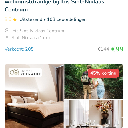
welkomstdrankje bij Ibis Sint-Niklaas
Centrum
8.5
Uitstekend
• 103 beoordelingen
Ibis Sint-Niklaas Centrum
Sint-Niklaas (1km)
€99
Verkocht: 205
€144
45% korting