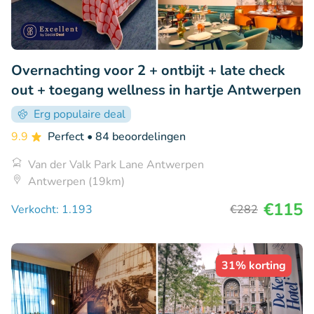
Overnachting voor 2 + ontbijt + late check
out + toegang wellness in hartje Antwerpen
Erg populaire deal
9.9
Perfect
• 84 beoordelingen
Van der Valk Park Lane Antwerpen
Antwerpen (19km)
€115
Verkocht: 1.193
€282
31% korting