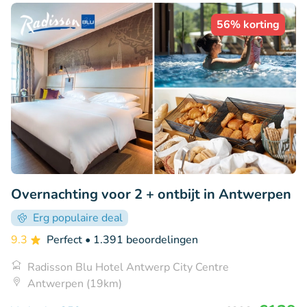
56% korting
Overnachting voor 2 + ontbijt in Antwerpen
Erg populaire deal
9.3
Perfect
• 1.391 beoordelingen
Radisson Blu Hotel Antwerp City Centre
Antwerpen (19km)