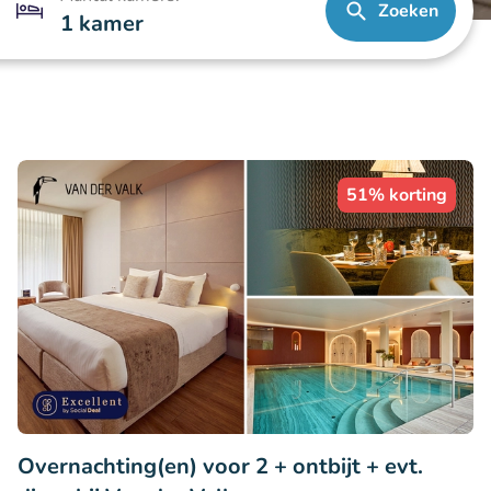
Zoeken
1 kamer
51% korting
Overnachting(en) voor 2 + ontbijt + evt.