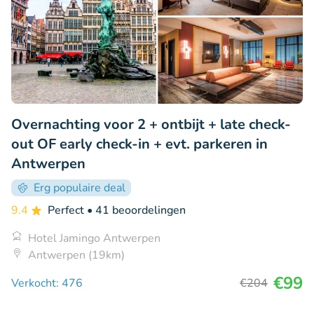
Overnachting voor 2 + ontbijt + late check-
out OF early check-in + evt. parkeren in
Antwerpen
Erg populaire deal
9.4
Perfect
• 41 beoordelingen
Hotel Jamingo Antwerpen
Antwerpen (19km)
€99
Verkocht: 476
€204