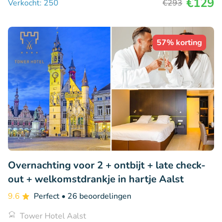
€129
Verkocht: 250
€293
57% korting
Overnachting voor 2 + ontbijt + late check-
out + welkomstdrankje in hartje Aalst
9.6
Perfect
• 26 beoordelingen
Tower Hotel Aalst