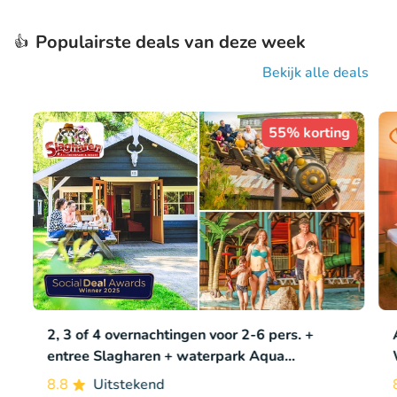
Populairste deals van deze week
👍
Bekijk alle deals
55% korting
2, 3 of 4 overnachtingen voor 2-6 pers. +
entree Slagharen + waterpark Aqua
Mexicana
8.8
Uitstekend