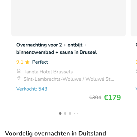
Overnachting voor 2 + ontbijt +
binnenzwembad + sauna in Brussel
9.1
Perfect
Tangla Hotel Brussels
Sint-Lambrechts-Woluwe / Woluwé St
Lambert
Verkocht: 543
€179
€304
Voordelig overnachten in Duitsland