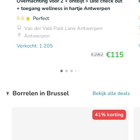
Overnachting voor 2 + ontbijt + late check out
+ toegang wellness in hartje Antwerpen
9.9
Perfect
Van der Valk Park Lane Antwerpen
Antwerpen
Verkocht: 1.205
€115
€282
Borrelen in Brussel
🍷
Bekijk alle deals
41% korting