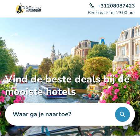
+31208087423
Bereikbaar tot 23:00 uur
Vind de beste deals bij de
mooiste hotels
Waar ga je naartoe?