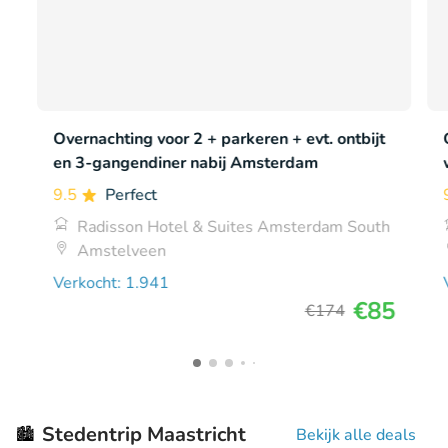
Overnachting voor 2 + parkeren + evt. ontbijt
en 3-gangendiner nabij Amsterdam
9.5
Perfect
Radisson Hotel & Suites Amsterdam South
Amstelveen
Verkocht: 1.941
€85
€174
Stedentrip Maastricht
🏙️
Bekijk alle deals