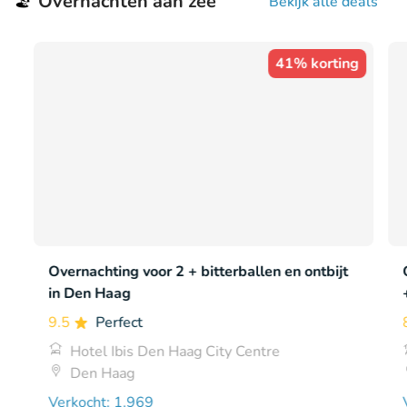
Overnachten aan zee
🏖️
Bekijk alle deals
41% korting
Overnachting voor 2 + bitterballen en ontbijt
in Den Haag
9.5
Perfect
Hotel Ibis Den Haag City Centre
Den Haag
Verkocht: 1.969