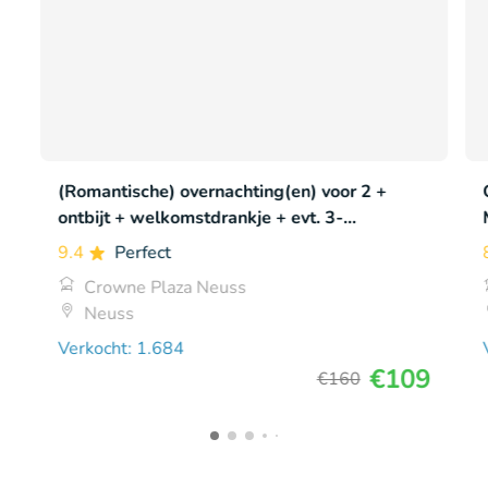
(Romantische) overnachting(en) voor 2 +
ontbijt + welkomstdrankje + evt. 3-
gangendiner
9.4
Perfect
Crowne Plaza Neuss
Neuss
Verkocht: 1.684
€109
€160