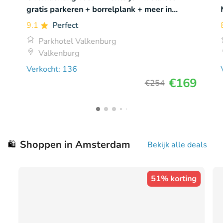
gratis parkeren + borrelplank + meer in
Valkenburg
9.1
Perfect
Parkhotel Valkenburg
Valkenburg
Verkocht: 136
€169
€254
Shoppen in Amsterdam
🛍️
Bekijk alle deals
51% korting