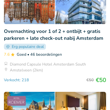
Overnachting voor 1 of 2 + ontbijt + gratis
parkeren + late check-out nabij Amsterdam
Erg populaire deal
7.6
Goed
• 46 beoordelingen
Diamond Capsule Hotel Amsterdam South
Amstelveen (2km)
€50
Verkocht: 218
€50