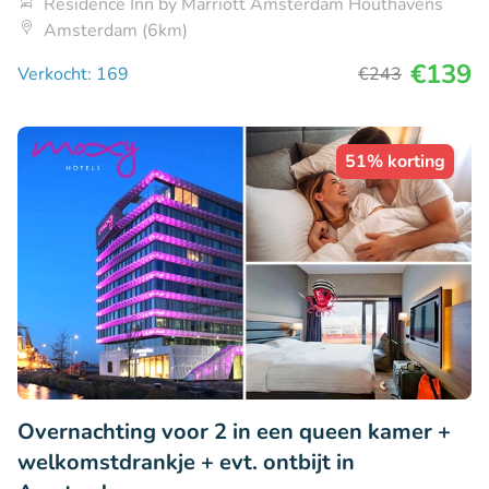
Residence Inn by Marriott Amsterdam Houthavens
Amsterdam (6km)
€139
Verkocht: 169
€243
51% korting
Overnachting voor 2 in een queen kamer +
welkomstdrankje + evt. ontbijt in