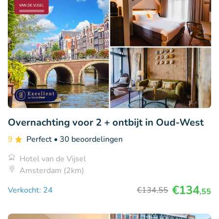
Overnachting voor 2 + ontbijt in Oud-West
9
Perfect
• 30 beoordelingen
Hotel van de Vijsel
Amsterdam (2km)
€134
Verkocht: 24
€134
,55
,55