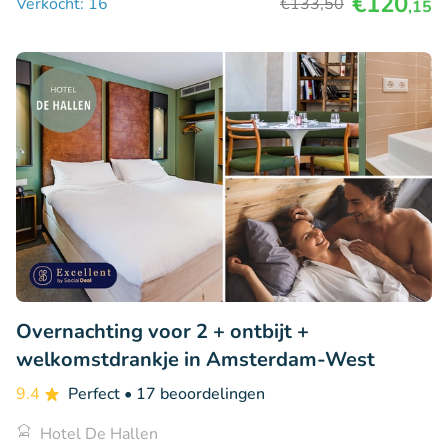
€120
Verkocht: 16
€133
,50
,15
Overnachting voor 2 + ontbijt +
welkomstdrankje in Amsterdam-West
9.4
Perfect
• 17 beoordelingen
Hotel De Hallen