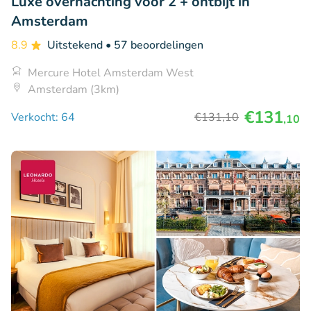
Luxe overnachting voor 2 + ontbijt in
Amsterdam
8.9
Uitstekend
• 57 beoordelingen
Mercure Hotel Amsterdam West
Amsterdam (3km)
€131
Verkocht: 64
€131
,10
,10