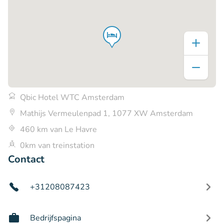
Qbic Hotel WTC Amsterdam
Mathijs Vermeulenpad 1, 1077 XW Amsterdam
460 km van Le Havre
0km van treinstation
Contact
+31208087423
Bedrijfspagina