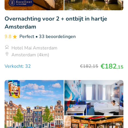
Overnachting voor 2 + ontbijt in hartje
Amsterdam
9.8
Perfect
• 33 beoordelingen
Hotel Mai Amsterdam
Amsterdam (4km)
€182
Verkocht: 32
€182
,15
,15