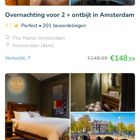
Overnachting voor 2 + ontbijt in Amsterdam
9.7
Perfect
• 201 beoordelingen
The Manor Amsterdam
Amsterdam (4km)
€148
Verkocht: 7
€148
,59
,59