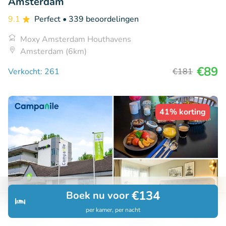
Amsterdam
9.1
Perfect
• 339 beoordelingen
Moxy Amsterdam Houthavens
Amsterdam (6km)
€89
Verkocht: 261
€181
41% korting
€134
Boek nu voor
per kamer, per nacht
Ontdek
Zoeken
Boekingen
Menu