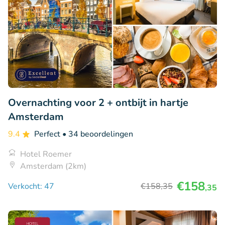
Overnachting voor 2 + ontbijt in hartje
Amsterdam
9.4
Perfect
• 34 beoordelingen
Hotel Roemer
Amsterdam (2km)
€158
Verkocht: 47
€158
,35
,35