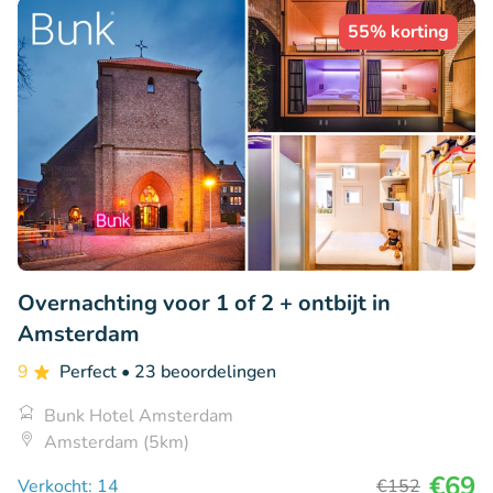
55% korting
Overnachting voor 1 of 2 + ontbijt in
Amsterdam
9
Perfect
• 23 beoordelingen
Bunk Hotel Amsterdam
Amsterdam (5km)
€69
Verkocht: 14
€152