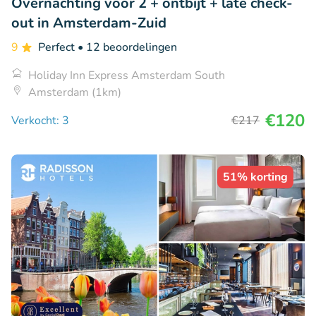
Overnachting voor 2 + ontbijt + late check-
out in Amsterdam-Zuid
9
Perfect
• 12 beoordelingen
Holiday Inn Express Amsterdam South
Amsterdam (1km)
€120
Verkocht: 3
€217
51% korting