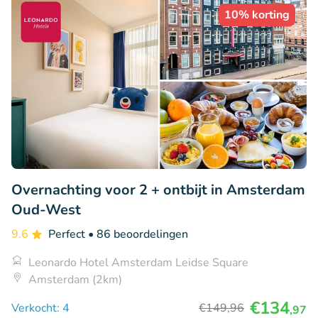
10% korting
Overnachting voor 2 + ontbijt in Amsterdam
Oud-West
9.6
Perfect
• 86 beoordelingen
Leonardo Hotel Amsterdam Leidse Square
Amsterdam (2km)
€134
Verkocht: 4
€149
,96
,97