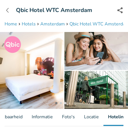
+31208087423
Qbic Hotel WTC Amsterdam
Bereikbaar tot 23:00 uur
Home
Hotels
Amsterdam
Qbic Hotel WTC Amsterda
hikbaarheid
Informatie
Foto's
Locatie
Hotelinfo