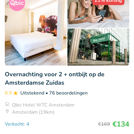
21% korting
Overnachting voor 2 + ontbijt op de
Amsterdamse Zuidas
8.9
Uitstekend
• 76 beoordelingen
Qbic Hotel WTC Amsterdam
Amsterdam (19km)
€134
Verkocht: 4
€169