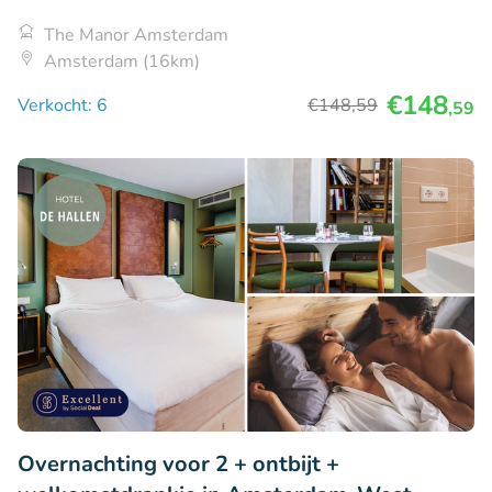
The Manor Amsterdam
Amsterdam (16km)
€148
Verkocht: 6
€148
,59
,59
Overnachting voor 2 + ontbijt +