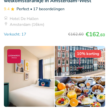
welkomstdrankje in Amsterdam-West
9.4
Perfect
• 17 beoordelingen
Hotel De Hallen
Amsterdam (16km)
€162
Verkocht: 17
€162
,60
,60
10% korting