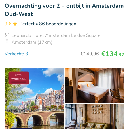
Overnachting voor 2 + ontbijt in Amsterdam
Oud-West
9.6
Perfect
• 86 beoordelingen
Leonardo Hotel Amsterdam Leidse Square
Amsterdam (17km)
€134
Verkocht: 3
€149
,96
,97