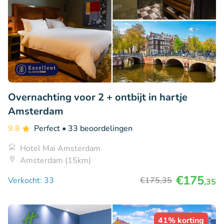
Overnachting voor 2 + ontbijt in hartje
Amsterdam
9.8
Perfect
• 33 beoordelingen
Hotel Mai Amsterdam
Amsterdam (15km)
€175
Verkocht: 33
€175
,35
,35
41% korting