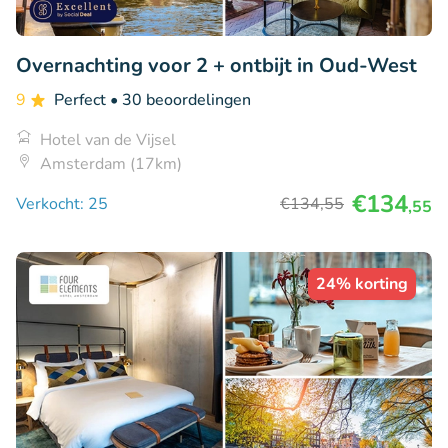
Overnachting voor 2 + ontbijt in Oud-West
9
Perfect
• 30 beoordelingen
Hotel van de Vijsel
Amsterdam (17km)
€134
Verkocht: 25
€134
,55
,55
24% korting