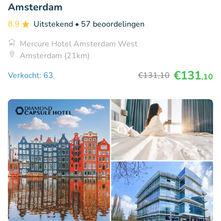
Amsterdam
8.9
Uitstekend
• 57 beoordelingen
Mercure Hotel Amsterdam West
Amsterdam (21km)
€131
Verkocht: 63
€131
,10
,10