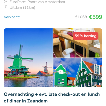
EuroParcs Poort van Amsterdam
Uitdam (11km)
€599
Verkocht: 1
€1068
59% korting
Overnachting + evt. late check-out en lunch
of diner in Zaandam