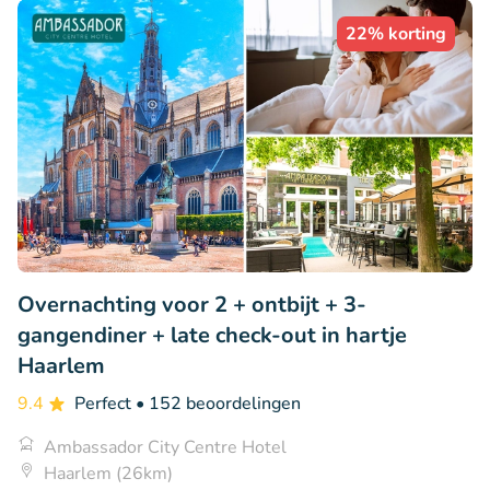
22% korting
Overnachting voor 2 + ontbijt + 3-
gangendiner + late check-out in hartje
Haarlem
9.4
Perfect
• 152 beoordelingen
Ambassador City Centre Hotel
Haarlem (26km)