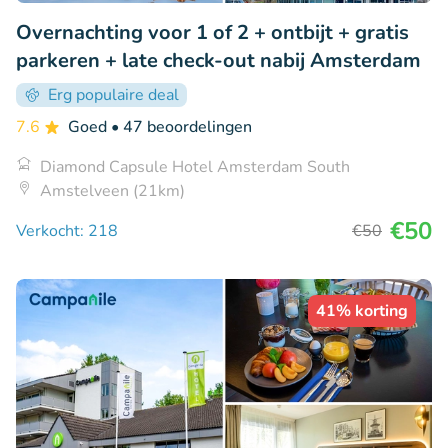
Overnachting voor 1 of 2 + ontbijt + gratis
parkeren + late check-out nabij Amsterdam
Erg populaire deal
7.6
Goed
• 47 beoordelingen
Diamond Capsule Hotel Amsterdam South
Amstelveen (21km)
€50
Verkocht: 218
€50
41% korting