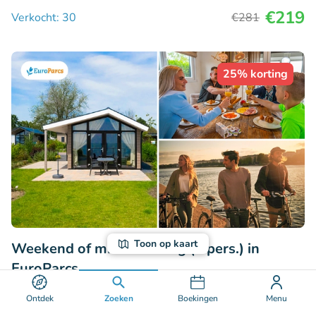
€219
Verkocht: 30
€281
25% korting
Toon op kaart
Weekend of midweek weg (4 pers.) in
EuroParcs
9.1
Perfect
• 6 beoordelingen
Ontdek
Zoeken
Boekingen
Menu