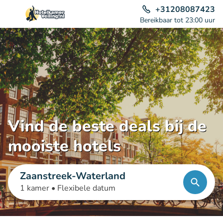
+31208087423
Bereikbaar tot 23:00 uur
Vind de beste deals bij de
mooiste hotels
Zaanstreek-Waterland
1 kamer •
Flexibele datum