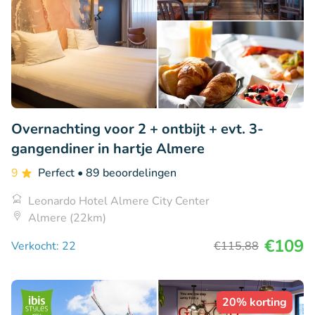
Overnachting voor 2 + ontbijt + evt. 3-
gangendiner in hartje Almere
9
Perfect
• 89 beoordelingen
Leonardo Hotel Almere City Center
Almere (22km)
€109
Verkocht: 22
€115
,88
20% korting