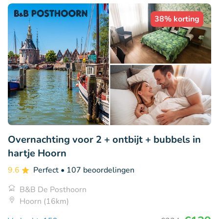
38% korting
Overnachting voor 2 + ontbijt + bubbels in
hartje Hoorn
9.6
Perfect
• 107 beoordelingen
B&B De Posthoorn
Hoorn (16km)