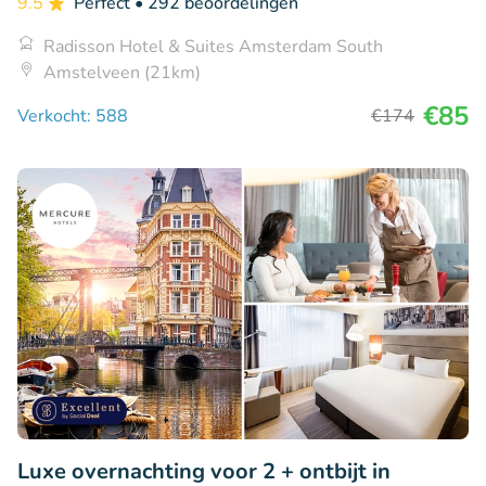
9.5
Perfect
• 292 beoordelingen
Radisson Hotel & Suites Amsterdam South
Amstelveen (21km)
€85
Verkocht: 588
€174
Luxe overnachting voor 2 + ontbijt in