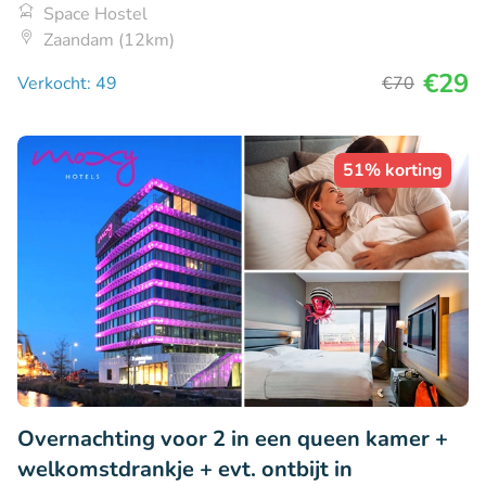
Space Hostel
Zaandam (12km)
€29
Verkocht: 49
€70
51% korting
Overnachting voor 2 in een queen kamer +
welkomstdrankje + evt. ontbijt in