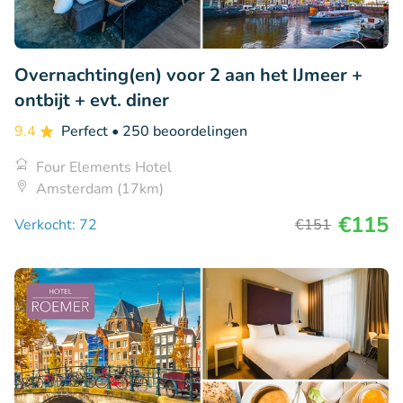
Overnachting(en) voor 2 aan het IJmeer +
ontbijt + evt. diner
9.4
Perfect
• 250 beoordelingen
Four Elements Hotel
Amsterdam (17km)
€115
Verkocht: 72
€151