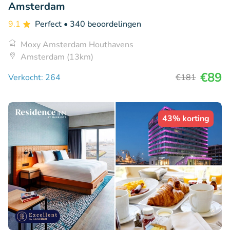
Amsterdam
9.1
Perfect
• 340 beoordelingen
Moxy Amsterdam Houthavens
Amsterdam (13km)
€89
Verkocht: 264
€181
43% korting