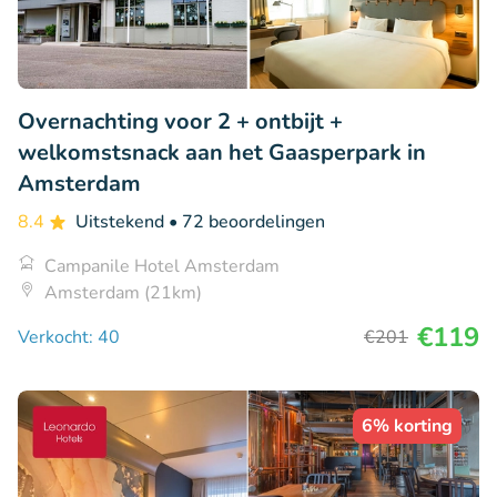
Overnachting voor 2 + ontbijt +
welkomstsnack aan het Gaasperpark in
Amsterdam
8.4
Uitstekend
• 72 beoordelingen
Campanile Hotel Amsterdam
Amsterdam (21km)
€119
Verkocht: 40
€201
6% korting