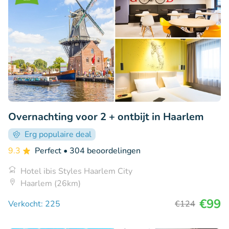
Overnachting voor 2 + ontbijt in Haarlem
Erg populaire deal
9.3
Perfect
• 304 beoordelingen
Hotel ibis Styles Haarlem City
Haarlem (26km)
€99
Verkocht: 225
€124