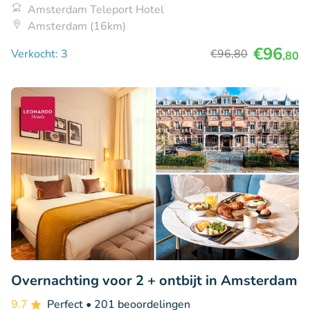
Amsterdam Teleport Hotel
Amsterdam (16km)
€96
Verkocht: 3
€96
,80
,80
Overnachting voor 2 + ontbijt in Amsterdam
9.7
Perfect
• 201 beoordelingen