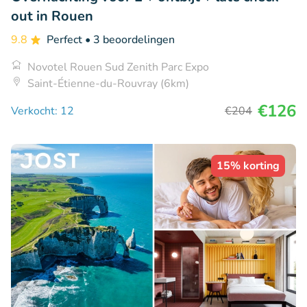
out in Rouen
9.8
Perfect
• 3 beoordelingen
Novotel Rouen Sud Zenith Parc Expo
Saint-Étienne-du-Rouvray (6km)
€126
Verkocht: 12
€204
15% korting