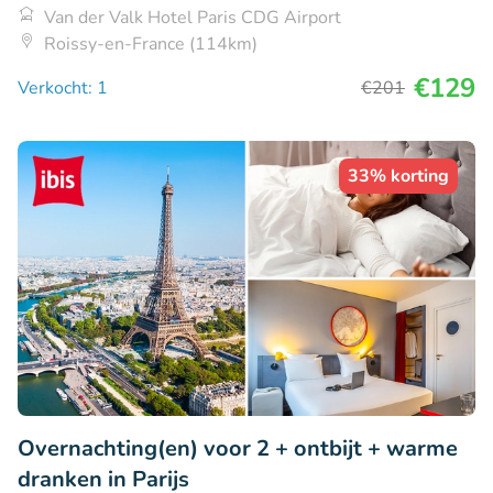
Van der Valk Hotel Paris CDG Airport
Roissy-en-France (114km)
€129
Verkocht: 1
€201
33% korting
Overnachting(en) voor 2 + ontbijt + warme
dranken in Parijs