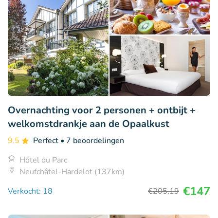
Overnachting voor 2 personen + ontbijt +
welkomstdrankje aan de Opaalkust
9.5
Perfect
• 7 beoordelingen
Hôtel du Parc
Neufchâtel-Hardelot (137km)
€147
Verkocht: 18
€205
,19