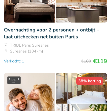
Overnachting voor 2 personen + ontbijt +
laat uitchecken net buiten Parijs
TRIBE Paris Suresnes
Suresnes (104km)
€119
Verkocht: 1
€180
38% korting