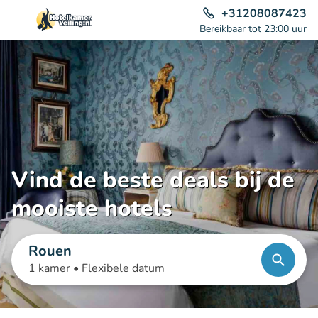
+31208087423
Bereikbaar tot 23:00 uur
Vind de beste deals bij de
mooiste hotels
Rouen
1 kamer •
Flexibele datum