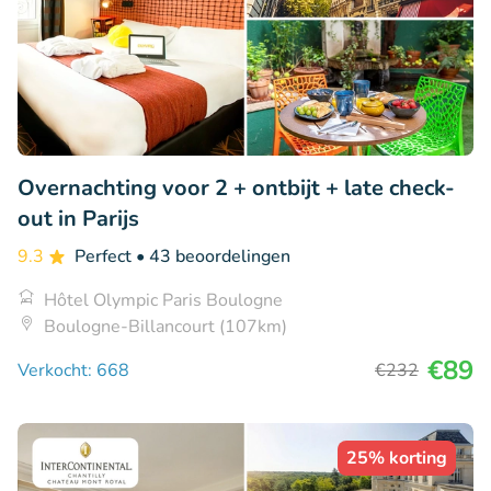
Overnachting voor 2 + ontbijt + late check-
out in Parijs
9.3
Perfect
• 43 beoordelingen
Hôtel Olympic Paris Boulogne
Boulogne-Billancourt (107km)
€89
Verkocht: 668
€232
25% korting