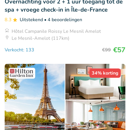
Overnachting voor 2 + 1 uur toegang tot de
spa + vroege check-in in Île-de-France
8.3
Uitstekend
• 4 beoordelingen
Hôtel Campanile Roissy Le Mesnil Amelot
Le Mesnil-Amelot (117km)
€57
Verkocht: 133
€99
34% korting