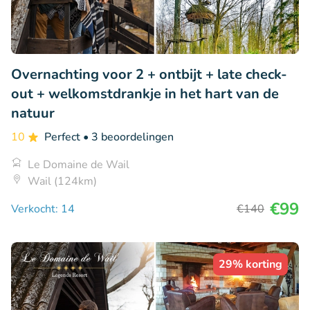
Overnachting voor 2 + ontbijt + late check-
out + welkomstdrankje in het hart van de
natuur
10
Perfect
• 3 beoordelingen
Le Domaine de Wail
Wail (124km)
€99
Verkocht: 14
€140
29% korting