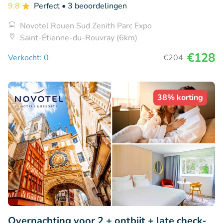
9.8
Perfect
• 3 beoordelingen
Novotel Rouen Sud Zenith Parc Expo
Saint-Étienne-du-Rouvray (6km)
€128
Verkocht: 0
€204
38% korting
Overnachting voor 2 + ontbijt + late check-