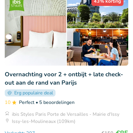
43% korting
Overnachting voor 2 + ontbijt + late check-
out aan de rand van Parijs
Erg populaire deal
10
Perfect
• 5 beoordelingen
ibis Styles Paris Porte de Versailles - Mairie d'Issy
Issy-les-Moulineaux (109km)