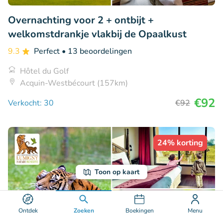
Overnachting voor 2 + ontbijt +
welkomstdrankje vlakbij de Opaalkust
9.3
Perfect
• 13 beoordelingen
Hôtel du Golf
Acquin-Westbécourt (157km)
€92
Verkocht: 30
€92
24% korting
Toon op kaart
Ontdek
Zoeken
Boekingen
Menu