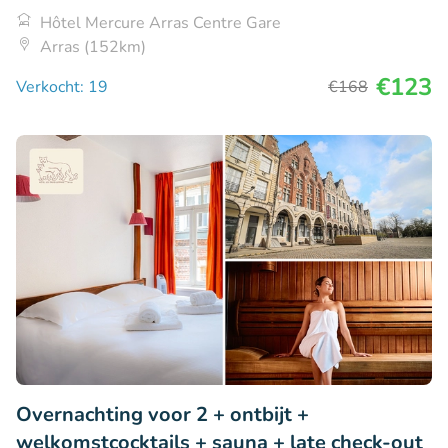
Hôtel Mercure Arras Centre Gare
Arras (152km)
€123
Verkocht: 19
€168
Overnachting voor 2 + ontbijt +
welkomstcocktails + sauna + late check-out