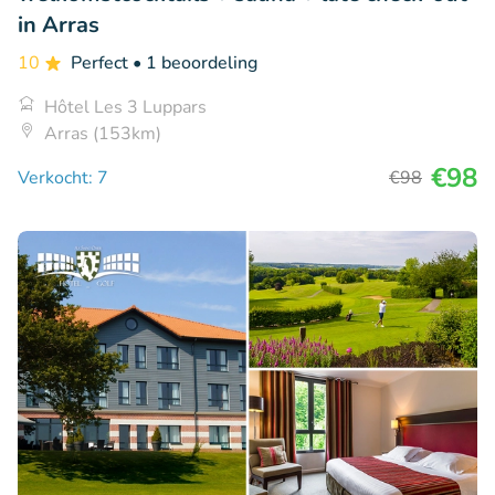
in Arras
10
Perfect
• 1 beoordeling
Hôtel Les 3 Luppars
Arras (153km)
€98
Verkocht: 7
€98