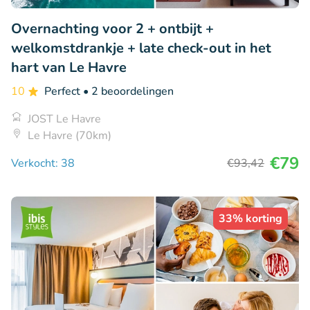
Overnachting voor 2 + ontbijt +
welkomstdrankje + late check-out in het
hart van Le Havre
10
Perfect
• 2 beoordelingen
JOST Le Havre
Le Havre (70km)
€79
Verkocht: 38
€93
,42
33% korting