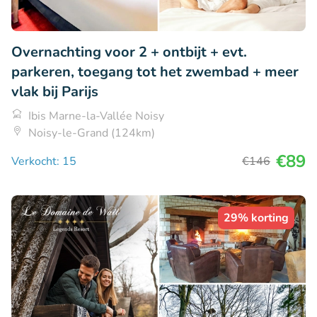
Overnachting voor 2 + ontbijt + evt.
parkeren, toegang tot het zwembad + meer
vlak bij Parijs
Ibis Marne-la-Vallée Noisy
Noisy-le-Grand (124km)
€89
Verkocht: 15
€146
29% korting