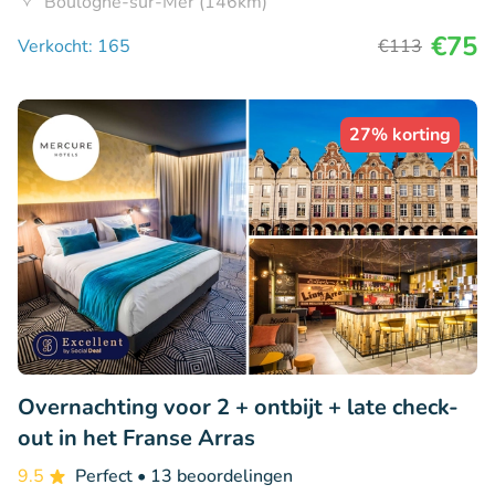
Boulogne-sur-Mer (146km)
€75
Verkocht: 165
€113
27% korting
Overnachting voor 2 + ontbijt + late check-
out in het Franse Arras
9.5
Perfect
• 13 beoordelingen