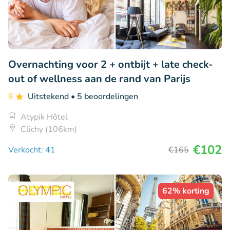
Overnachting voor 2 + ontbijt + late check-
out of wellness aan de rand van Parijs
8
Uitstekend
• 5 beoordelingen
Atypik Hôtel
Clichy (106km)
€102
Verkocht: 41
€165
62% korting