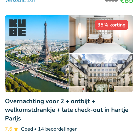
€85
Verkocht: 207
€150
35% korting
Overnachting voor 2 + ontbijt +
welkomstdrankje + late check-out in hartje
Parijs
7.6
Goed
• 14 beoordelingen