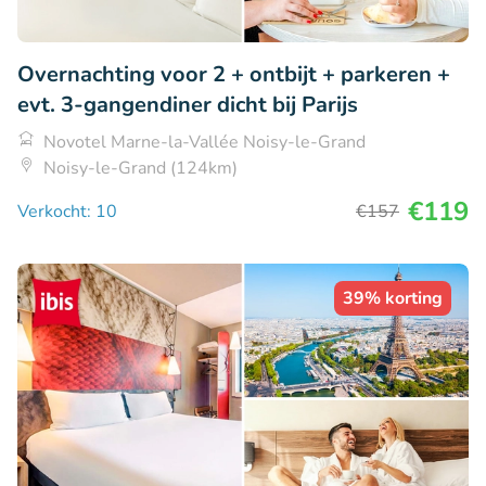
Overnachting voor 2 + ontbijt + parkeren +
evt. 3-gangendiner dicht bij Parijs
Novotel Marne-la-Vallée Noisy-le-Grand
Noisy-le-Grand (124km)
€119
Verkocht: 10
€157
39% korting