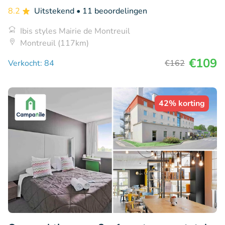
8.2
Uitstekend
• 11 beoordelingen
Ibis styles Mairie de Montreuil
Montreuil (117km)
€109
Verkocht: 84
€162
42% korting