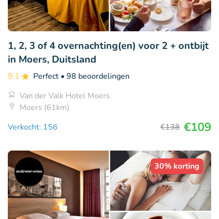
1, 2, 3 of 4 overnachting(en) voor 2 + ontbijt
in Moers, Duitsland
9.1
Perfect
• 98 beoordelingen
Van der Valk Hotel Moers
Moers (61km)
€109
Verkocht: 156
€138
30% korting