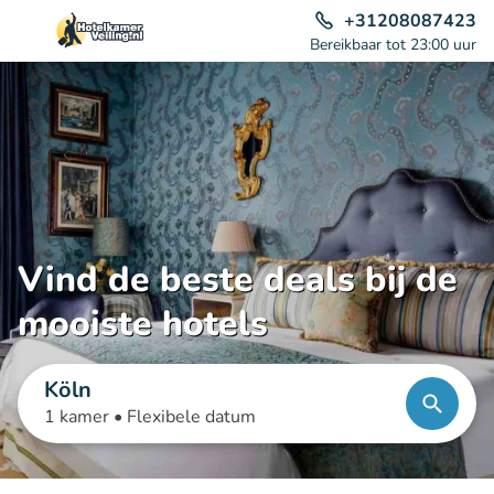
+31208087423
Bereikbaar tot 23:00 uur
Vind de beste deals bij de
mooiste hotels
Köln
1 kamer •
Flexibele datum