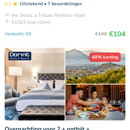
8.5
Uitstekend
• 7 beoordelingen
the Deutz, a Tribute Portfolio Hotel
51063 Köln (2km)
€104
Verkocht: 69
€199
48% korting
Overnachting voor 2 + ontbijt +