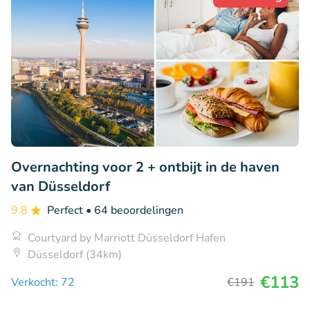
Overnachting voor 2 + ontbijt in de haven
van Düsseldorf
9.8
Perfect
• 64 beoordelingen
Courtyard by Marriott Düsseldorf Hafen
Düsseldorf (34km)
€113
Verkocht: 72
€191