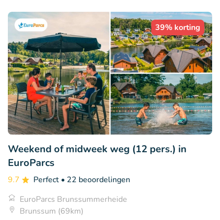
39% korting
Weekend of midweek weg (12 pers.) in
EuroParcs
9.7
Perfect
• 22 beoordelingen
EuroParcs Brunssummerheide
Brunssum (69km)