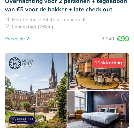
Overnachting voor 2 personen + tegoedbon
van €5 voor de bakker + late check out
Hotel Silonce Bilstein-Lennestadt
Lennestadt (76km)
€99
Verkocht: 2
€140
11% korting