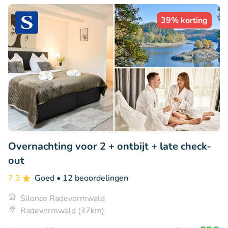
39% korting
Overnachting voor 2 + ontbijt + late check-
out
7.3
Goed
• 12 beoordelingen
Silonce Radevormwald
Radevormwald (37km)