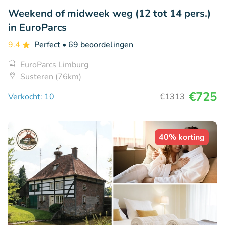
Weekend of midweek weg (12 tot 14 pers.)
in EuroParcs
9.4
Perfect
• 69 beoordelingen
EuroParcs Limburg
Susteren (76km)
€725
Verkocht: 10
€1313
40% korting