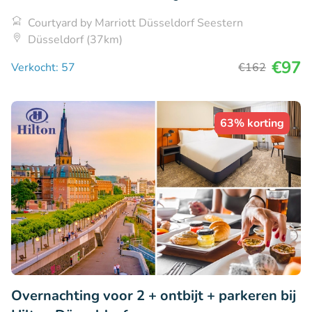
Courtyard by Marriott Düsseldorf Seestern
Düsseldorf (37km)
€97
Verkocht: 57
€162
63% korting
Overnachting voor 2 + ontbijt + parkeren bij