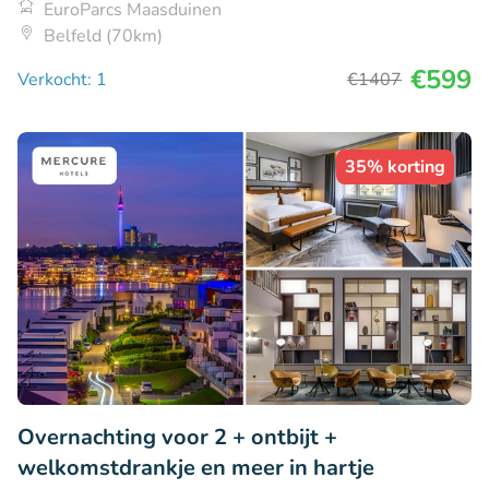
EuroParcs Maasduinen
Belfeld (70km)
€599
Verkocht: 1
€1407
35% korting
Overnachting voor 2 + ontbijt +
welkomstdrankje en meer in hartje