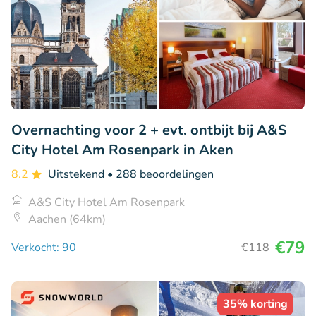
Overnachting voor 2 + evt. ontbijt bij A&S
City Hotel Am Rosenpark in Aken
8.2
Uitstekend
• 288 beoordelingen
A&S City Hotel Am Rosenpark
Aachen (64km)
€79
Verkocht: 90
€118
35% korting