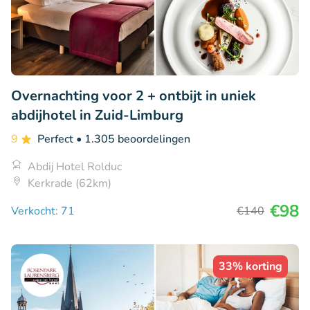
Overnachting voor 2 + ontbijt in uniek
abdijhotel in Zuid-Limburg
9
Perfect
• 1.305 beoordelingen
Abdij Hotel Rolduc
Kerkrade (62km)
€98
Verkocht: 71
€140
33% korting