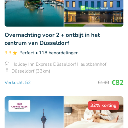
Overnachting voor 2 + ontbijt in het
centrum van Düsseldorf
9.3
Perfect
• 118 beoordelingen
Holiday Inn Express Düsseldorf Hauptbahnhof
Düsseldorf (33km)
€82
Verkocht: 52
€140
32% korting