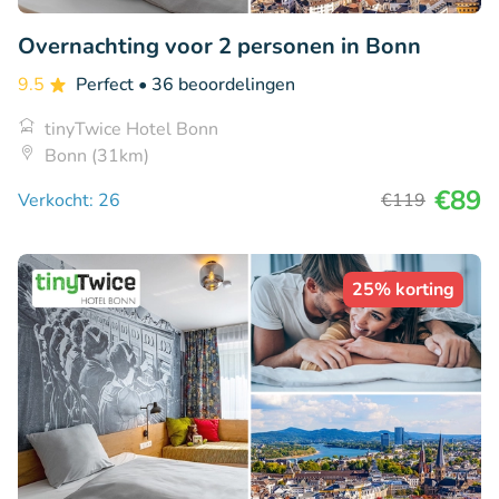
Overnachting voor 2 personen in Bonn
9.5
Perfect
• 36 beoordelingen
tinyTwice Hotel Bonn
Bonn (31km)
€89
Verkocht: 26
€119
25% korting