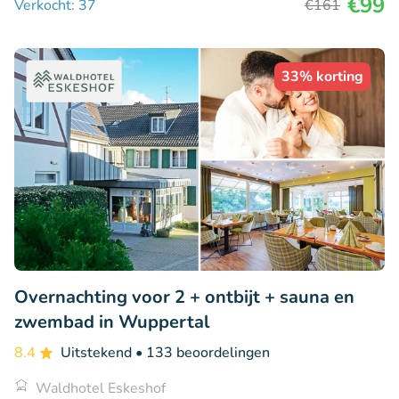
€99
Verkocht: 37
€161
33% korting
Overnachting voor 2 + ontbijt + sauna en
zwembad in Wuppertal
8.4
Uitstekend
• 133 beoordelingen
Waldhotel Eskeshof