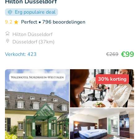
Hilton Düsseldorf
Erg populaire deal
9.2
Perfect
• 796 beoordelingen
Hilton Düsseldorf
Düsseldorf (37km)
€99
Verkocht: 423
€269
30% korting