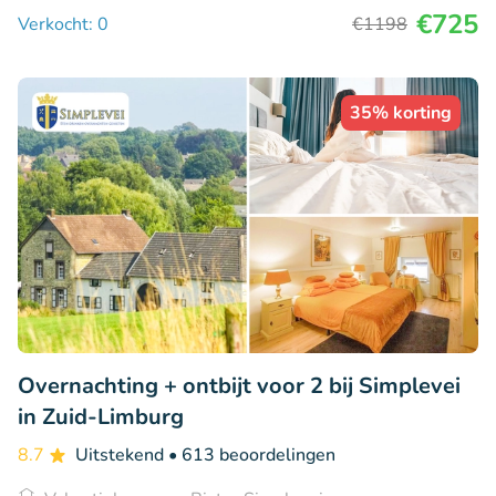
€725
Verkocht: 0
€1198
35% korting
Overnachting + ontbijt voor 2 bij Simplevei
in Zuid-Limburg
8.7
Uitstekend
• 613 beoordelingen