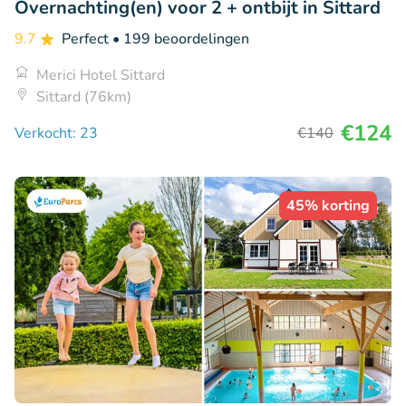
Overnachting(en) voor 2 + ontbijt in Sittard
9.7
Perfect
• 199 beoordelingen
Merici Hotel Sittard
Sittard (76km)
€124
Verkocht: 23
€140
45% korting