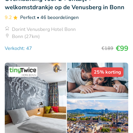
welkomstdrankje op de Venusberg in Bonn
9.2
Perfect
• 46 beoordelingen
Dorint Venusberg Hotel Bonn
Bonn (27km)
€99
Verkocht: 47
€189
25% korting