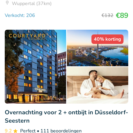
Wuppertal (37km)
€89
Verkocht: 206
€132
40% korting
Overnachting voor 2 + ontbijt in Düsseldorf-
Seestern
9.2
Perfect
• 111 beoordelingen