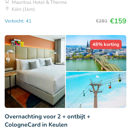
Mauritius Hotel & Therme
Köln (1km)
€159
Verkocht: 41
€281
48% korting
Overnachting voor 2 + ontbijt +
CologneCard in Keulen