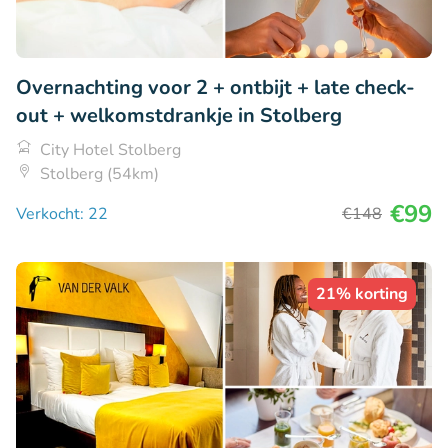
Overnachting voor 2 + ontbijt + late check-
out + welkomstdrankje in Stolberg
City Hotel Stolberg
Stolberg (54km)
€99
Verkocht: 22
€148
21% korting