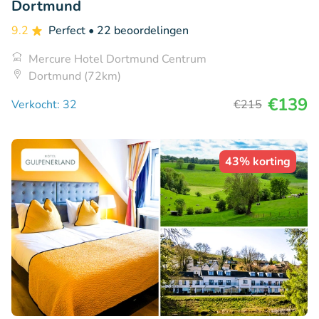
Dortmund
9.2
Perfect
• 22 beoordelingen
Mercure Hotel Dortmund Centrum
Dortmund (72km)
€139
Verkocht: 32
€215
43% korting