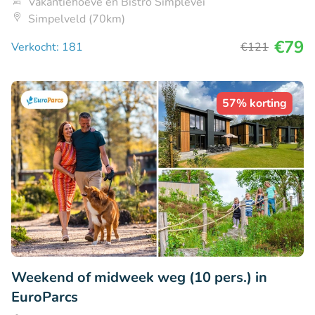
Vakantiehoeve en Bistro Simplevei
Simpelveld (70km)
€79
Verkocht: 181
€121
57% korting
Weekend of midweek weg (10 pers.) in
EuroParcs