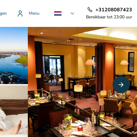
+31208087423
gen
Menu
Bereikbaar tot 23:00 uur