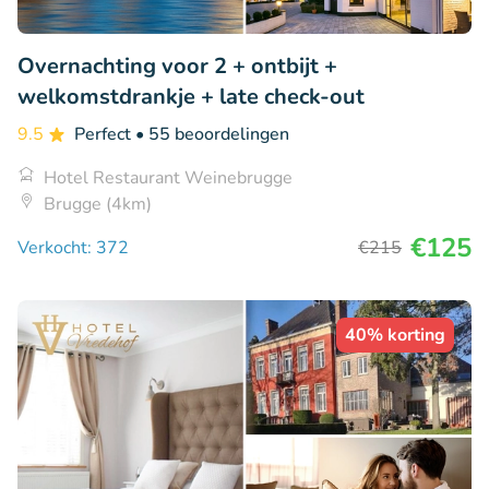
Overnachting voor 2 + ontbijt +
welkomstdrankje + late check-out
9.5
Perfect
• 55 beoordelingen
Hotel Restaurant Weinebrugge
Brugge (4km)
€125
Verkocht: 372
€215
40% korting