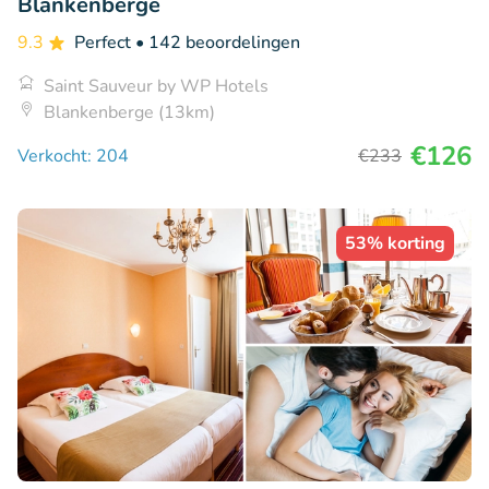
Blankenberge
9.3
Perfect
• 142 beoordelingen
Saint Sauveur by WP Hotels
Blankenberge (13km)
€126
Verkocht: 204
€233
53% korting