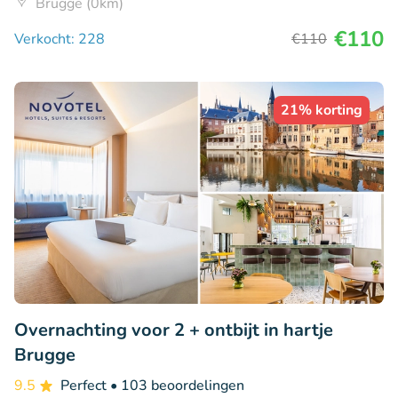
Brugge (0km)
€110
Verkocht: 228
€110
21% korting
Overnachting voor 2 + ontbijt in hartje
Brugge
9.5
Perfect
• 103 beoordelingen