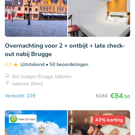
Overnachting voor 2 + ontbijt + late check-
out nabij Brugge
8.5
Uitstekend
• 50 beoordelingen
Ibis budget Brugge Jabbeke
Jabbeke (8km)
€84
Verkocht: 209
€161
,50
43% korting