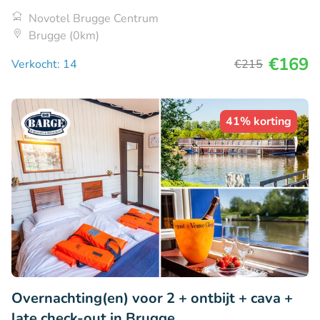
Novotel Brugge Centrum
Brugge (0km)
€169
Verkocht: 14
€215
41% korting
Overnachting(en) voor 2 + ontbijt + cava +
late check-out in Brugge