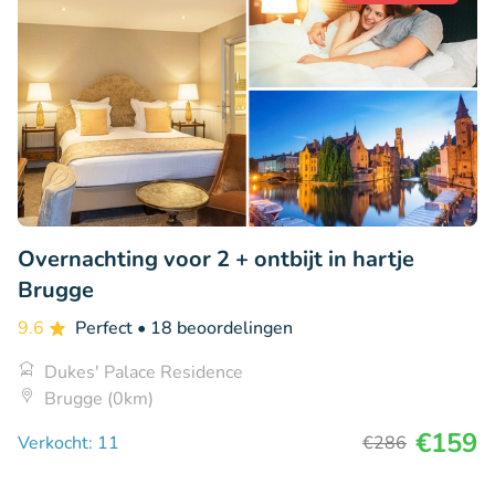
Overnachting voor 2 + ontbijt in hartje
Brugge
9.6
Perfect
• 18 beoordelingen
Dukes' Palace Residence
Brugge (0km)
€159
Verkocht: 11
€286