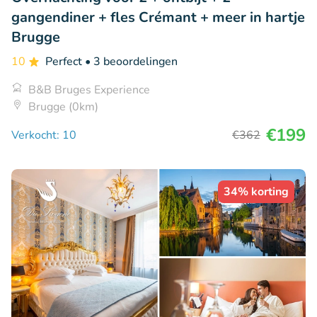
gangendiner + fles Crémant + meer in hartje
Brugge
10
Perfect
• 3 beoordelingen
B&B Bruges Experience
Brugge (0km)
€199
Verkocht: 10
€362
34% korting