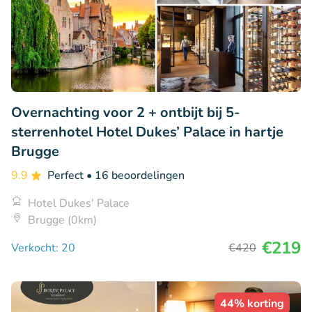
Overnachting voor 2 + ontbijt bij 5-
sterrenhotel Hotel Dukes’ Palace in hartje
Brugge
9.9
Perfect
• 16 beoordelingen
Hotel Dukes' Palace
Brugge (0km)
€219
Verkocht: 20
€420
44% korting