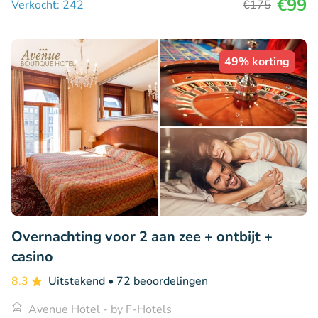
€99
Verkocht: 242
€175
49% korting
Overnachting voor 2 aan zee + ontbijt +
casino
8.3
Uitstekend
• 72 beoordelingen
Avenue Hotel - by F-Hotels