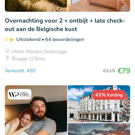
Overnachting voor 2 + ontbijt + late check-
out aan de Belgische kust
8
Uitstekend
• 64 beoordelingen
Hotel Monaco Zeebrugge
Brugge (13km)
€79
Verkocht: 450
€115
43% korting