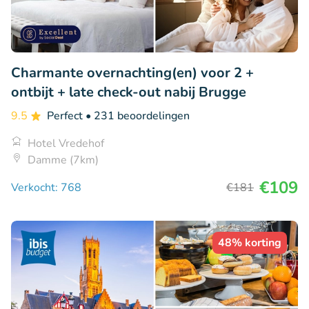
Charmante overnachting(en) voor 2 +
ontbijt + late check-out nabij Brugge
9.5
Perfect
• 231 beoordelingen
Hotel Vredehof
Damme (7km)
€109
Verkocht: 768
€181
48% korting