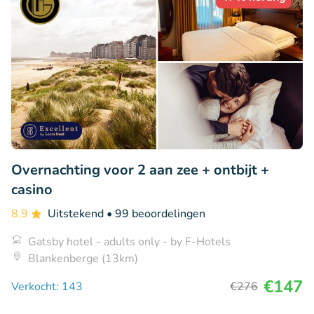
Overnachting voor 2 aan zee + ontbijt +
casino
8.9
Uitstekend
• 99 beoordelingen
Gatsby hotel - adults only - by F-Hotels
Blankenberge (13km)
€147
Verkocht: 143
€276