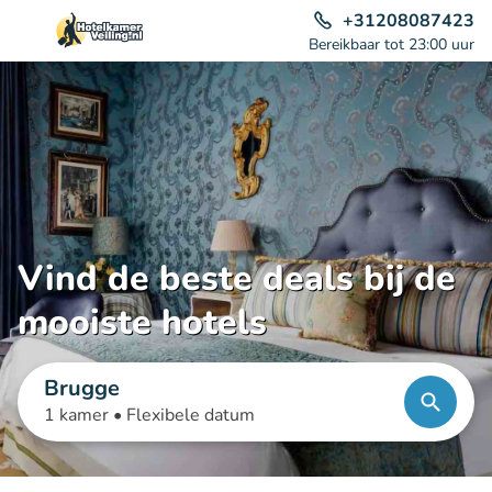
+31208087423
Bereikbaar tot 23:00 uur
Vind de beste deals bij de
mooiste hotels
Brugge
1 kamer •
Flexibele datum