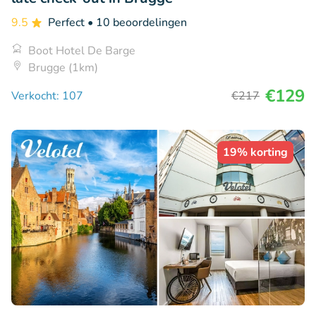
9.5
Perfect
• 10 beoordelingen
Boot Hotel De Barge
Brugge (1km)
€129
Verkocht: 107
€217
19% korting