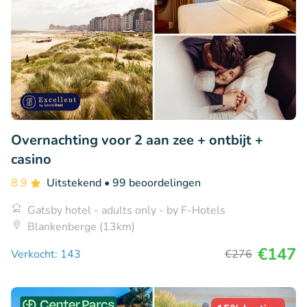
Overnachting voor 2 aan zee + ontbijt +
casino
8.9
Uitstekend
• 99 beoordelingen
Gatsby hotel - adults only - by F-Hotels
Blankenberge (13km)
€147
Verkocht: 143
€276