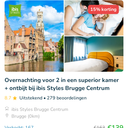
15% korting
Overnachting voor 2 in een superior kamer
+ ontbijt bij ibis Styles Brugge Centrum
8.7
Uitstekend
• 279 beoordelingen
ibis Styles Brugge Centrum
Brugge (0km)
€139
Verkocht: 167
€163