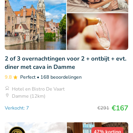
2 of 3 overnachtingen voor 2 + ontbijt + evt.
diner met cava in Damme
9.8
Perfect
• 168 beoordelingen
Hotel en Bistro De Vaart
Damme (12km)
€167
Verkocht: 7
€291
47% korting