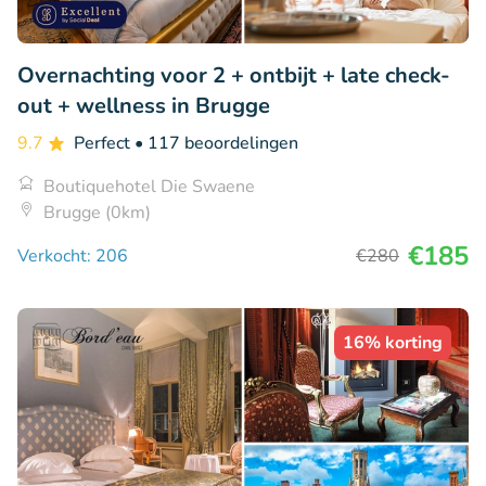
Overnachting voor 2 + ontbijt + late check-
out + wellness in Brugge
9.7
Perfect
• 117 beoordelingen
Boutiquehotel Die Swaene
Brugge (0km)
€185
Verkocht: 206
€280
16% korting