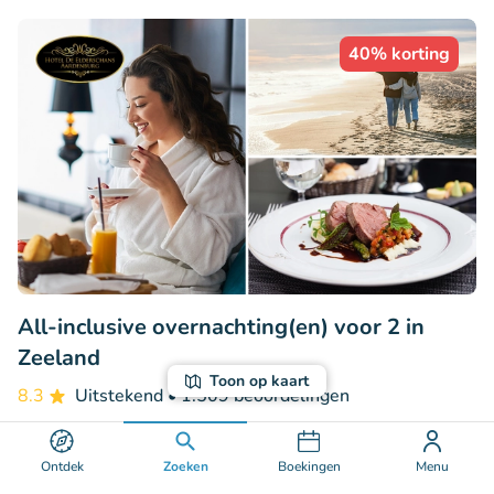
40% korting
All-inclusive overnachting(en) voor 2 in
Zeeland
Toon op kaart
8.3
Uitstekend
• 1.509 beoordelingen
De Elderschans
Aardenburg (15km)
Ontdek
Zoeken
Boekingen
Menu