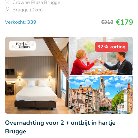
Crowne Plaza Brugge
Brugge (0km)
€179
Verkocht: 339
€318
32% korting
Overnachting voor 2 + ontbijt in hartje
Brugge