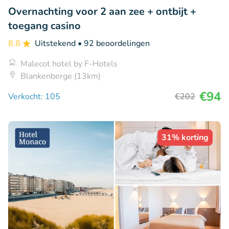
Overnachting voor 2 aan zee + ontbijt +
toegang casino
8.8
Uitstekend
• 92 beoordelingen
Malecot hotel by F-Hotels
Blankenberge (13km)
€94
Verkocht: 105
€202
31% korting