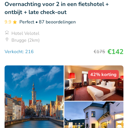
Overnachting voor 2 in een fietshotel +
ontbijt + late check-out
9.9
Perfect
• 87 beoordelingen
Hotel Velotel
Brugge (2km)
€142
Verkocht: 216
€175
42% korting