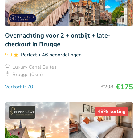
Overnachting voor 2 + ontbijt + late-
checkout in Brugge
9.9
Perfect
• 46 beoordelingen
Luxury Canal Suites
Brugge (0km)
€175
Verkocht: 70
€208
48% korting