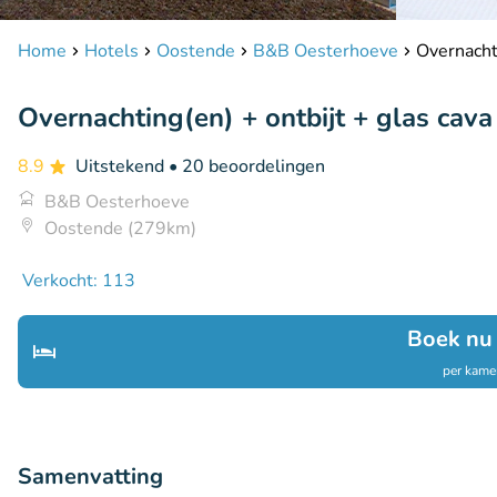
Home
Hotels
Oostende
B&B Oesterhoeve
Overnachti
Overnachting(en) + ontbijt + glas cava
8.9
Uitstekend
• 20 beoordelingen
B&B Oesterhoeve
Oostende (279km)
Verkocht: 113
Boek nu
per kamer
Samenvatting