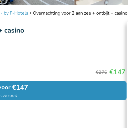
 - by F-Hotels
Overnachting voor 2 aan zee + ontbijt + casino
+ casino
€147
€276
€147
voor
, per nacht