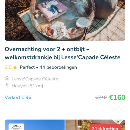
Overnachting voor 2 + ontbijt +
welkomstdrankje bij Lesse'Capade Céleste
9.5
Perfect
• 44 beoordelingen
Lesse'Capade Céleste
Houyet (51km)
€160
Verkocht: 96
€240
21% korting