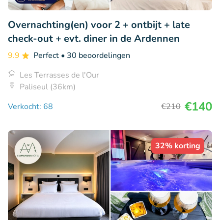
Overnachting(en) voor 2 + ontbijt + late
check-out + evt. diner in de Ardennen
9.9
Perfect
• 30 beoordelingen
Les Terrasses de l'Our
Paliseul (36km)
€140
Verkocht: 68
€210
32% korting