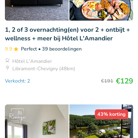
1, 2 of 3 overnachting(en) voor 2 + ontbijt +
wellness + meer bij Hôtel L'Amandier
9.9
Perfect
• 39 beoordelingen
Hôtel L'Amandier
Libramont-Chevigny (48km)
€129
Verkocht: 2
€191
43% korting