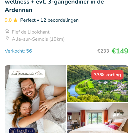
wellness + evt. 3-gangendiner in de
Ardennen
9.8
Perfect
• 12 beoordelingen
Fief de Liboichant
Alle-sur-Semois (19km)
€149
Verkocht: 56
€233
33% korting