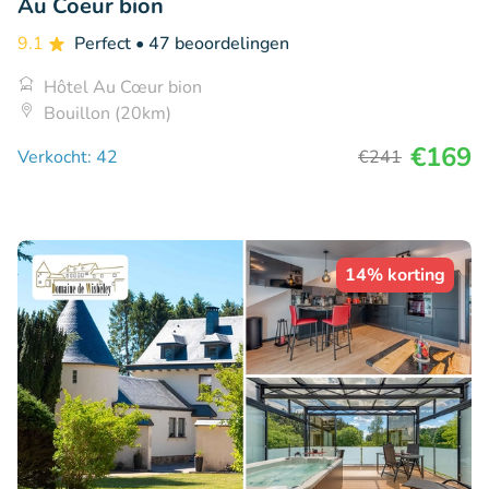
Au Coeur bion
9.1
Perfect
• 47 beoordelingen
Hôtel Au Cœur bion
Bouillon (20km)
€169
Verkocht: 42
€241
14% korting