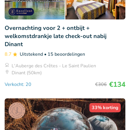
Overnachting voor 2 + ontbijt +
welkomstdrankje late check-out nabij
Dinant
8.7
Uitstekend
• 15 beoordelingen
L'Auberge des Crêtes - Le Saint Paulien
Dinant (50km)
€134
Verkocht: 20
€306
33% korting