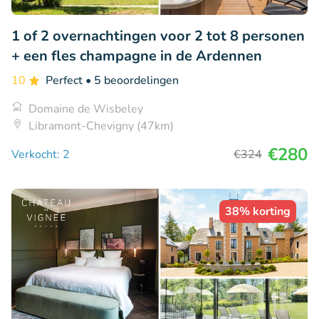
1 of 2 overnachtingen voor 2 tot 8 personen
+ een fles champagne in de Ardennen
10
Perfect
• 5 beoordelingen
Domaine de Wisbeley
Libramont-Chevigny (47km)
€280
Verkocht: 2
€324
38% korting