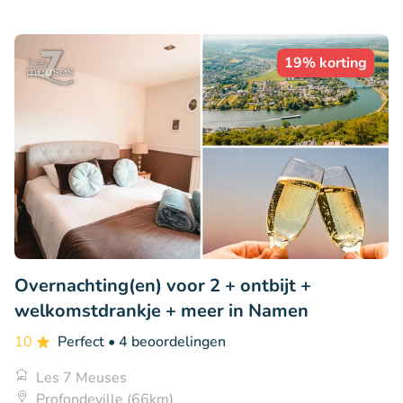
19% korting
Overnachting(en) voor 2 + ontbijt +
welkomstdrankje + meer in Namen
10
Perfect
• 4 beoordelingen
Les 7 Meuses
Profondeville (66km)