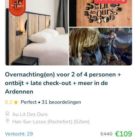
Overnachting(en) voor 2 of 4 personen +
ontbijt + late check-out + meer in de
Ardennen
9.2
Perfect
• 31 beoordelingen
Au Lit Des Ours
Han-Sur-Lesse (Rochefort) (52km)
€109
Verkocht: 29
€440