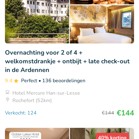
Overnachting voor 2 of 4 +
welkomstdrankje + ontbijt + late check-out
in de Ardennen
9.4
Perfect
• 136 beoordelingen
Hotel Mercure Han-sur-Lesse
Rochefort (52km)
€144
Verkocht: 124
€144
40% korting