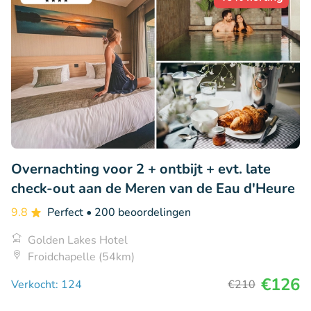
Overnachting voor 2 + ontbijt + evt. late
check-out aan de Meren van de Eau d'Heure
9.8
Perfect
• 200 beoordelingen
Golden Lakes Hotel
Froidchapelle (54km)
€126
Verkocht: 124
€210