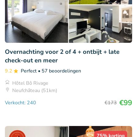
Overnachting voor 2 of 4 + ontbijt + late
check-out en meer
9.2
Perfect
• 57 beoordelingen
Hôtel Bô Rivage
Neufchâteau (51km)
€99
Verkocht: 240
€173
75% korting