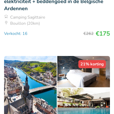
elektriciteit + beddengoed in de Belgische
Ardennen
Camping Sagittaire
Bouillon (20km)
€175
Verkocht: 16
€262
21% korting