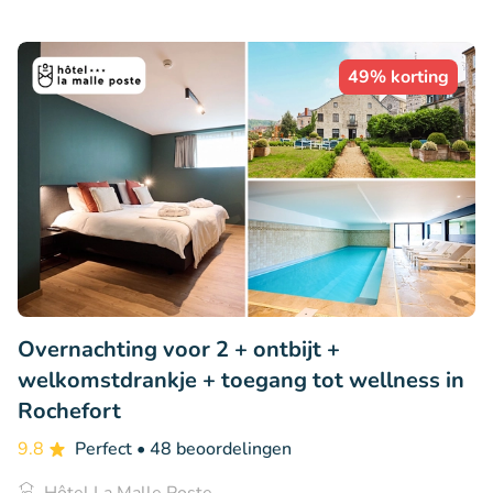
49% korting
Overnachting voor 2 + ontbijt +
welkomstdrankje + toegang tot wellness in
Rochefort
9.8
Perfect
• 48 beoordelingen
Hôtel La Malle Poste