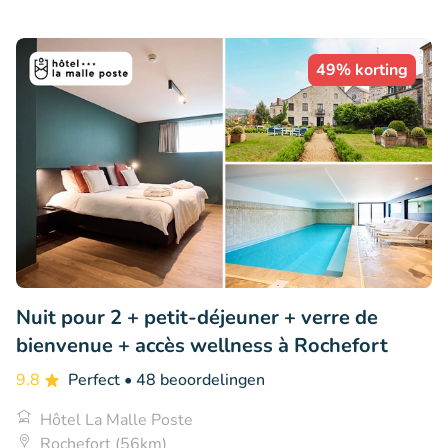
49% korting
Nuit pour 2 + petit-déjeuner + verre de
bienvenue + accès wellness à Rochefort
9.8
Perfect
• 48 beoordelingen
Hôtel La Malle Poste
Rochefort (56km)