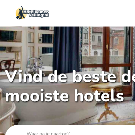
Vind de beste de
mooiste hotels
Waar ga je naartoe?