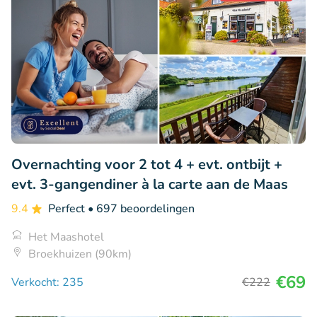
Overnachting voor 2 tot 4 + evt. ontbijt +
evt. 3-gangendiner à la carte aan de Maas
9.4
Perfect
• 697 beoordelingen
Het Maashotel
Broekhuizen (90km)
€69
Verkocht: 235
€222