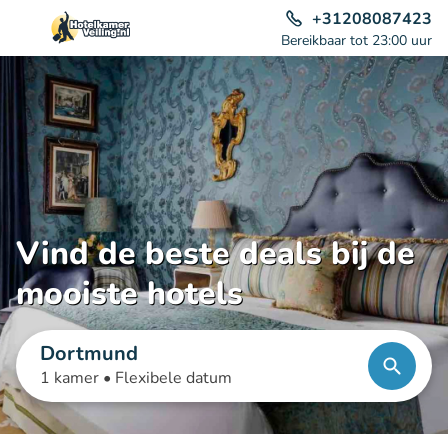
+31208087423
Bereikbaar tot 23:00 uur
Vind de beste deals bij de
mooiste hotels
Dortmund
1 kamer •
Flexibele datum