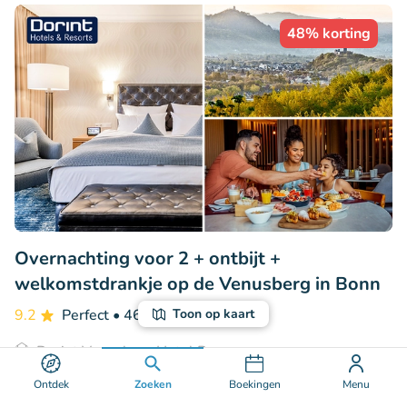
48% korting
Overnachting voor 2 + ontbijt +
welkomstdrankje op de Venusberg in Bonn
9.2
Perfect
• 46 beoordelingen
Toon op kaart
Dorint Venusberg Hotel Bonn
Bonn (93km)
Ontdek
Zoeken
Boekingen
Menu