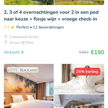
2, 3 of 4 overnachtingen voor 2 in een pod
naar keuze + flesje wijn + vroege check-in
9.8
Perfect
• 12 beoordelingen
Campland Arcen
Arcen (87km)
€190
Verkocht: 8
€467
25% korting