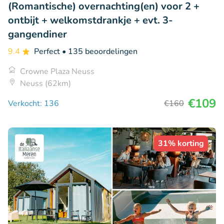
(Romantische) overnachting(en) voor 2 +
ontbijt + welkomstdrankje + evt. 3-
gangendiner
9.4
Perfect
• 135 beoordelingen
Crowne Plaza Neuss
Neuss (62km)
€109
Verkocht: 136
€160
31% korting