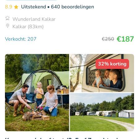
8.9
Uitstekend
• 640 beoordelingen
Wunderland Kalkar
Kalkar (83km)
€187
Verkocht: 207
€250
32% korting