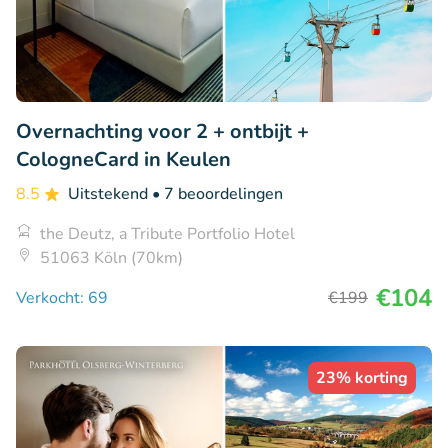
Overnachting voor 2 + ontbijt +
CologneCard in Keulen
8.5
Uitstekend
• 7 beoordelingen
the Deutz, a Tribute Portfolio Hotel
51063 Köln (70km)
€104
Verkocht: 69
€199
23% korting