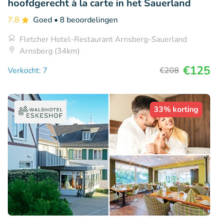
hoofdgerecht à la carte in het Sauerland
7.8
Goed
• 8 beoordelingen
Fletcher Hotel-Restaurant Arnsberg-Sauerland
Arnsberg (34km)
€125
Verkocht: 7
€208
33% korting