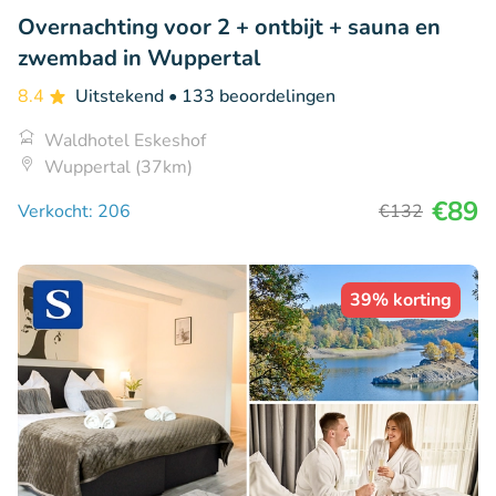
Overnachting voor 2 + ontbijt + sauna en
zwembad in Wuppertal
8.4
Uitstekend
• 133 beoordelingen
Waldhotel Eskeshof
Wuppertal (37km)
€89
Verkocht: 206
€132
39% korting