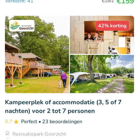
€159
Verkocht: 41
€281
42% korting
Kampeerplek of accommodatie (3, 5 of 7
nachten) voor 2 tot 7 personen
9.7
Perfect
• 23 beoordelingen
Recreatiepark Goorzicht