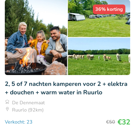
36% korting
2, 5 of 7 nachten kamperen voor 2 + elektra
+ douchen + warm water in Ruurlo
De Dennemaat
Ruurlo (92km)
€32
Verkocht: 23
€50