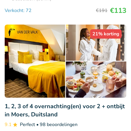
€113
Verkocht: 72
€191
21% korting
1, 2, 3 of 4 overnachting(en) voor 2 + ontbijt
in Moers, Duitsland
9.1
Perfect
• 98 beoordelingen