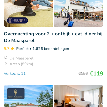
Overnachting voor 2 + ontbijt + evt. diner bij
De Maasparel
9.7
Perfect
• 1.626 beoordelingen
De Maasparel
Arcen (89km)
€119
Verkocht: 11
€156