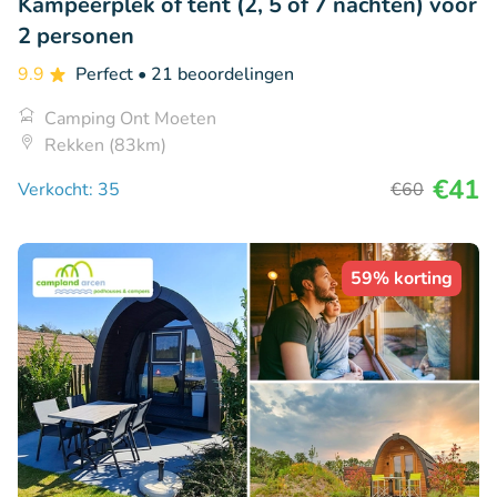
Kampeerplek of tent (2, 5 of 7 nachten) voor
2 personen
9.9
Perfect
• 21 beoordelingen
Camping Ont Moeten
Rekken (83km)
€41
Verkocht: 35
€60
59% korting