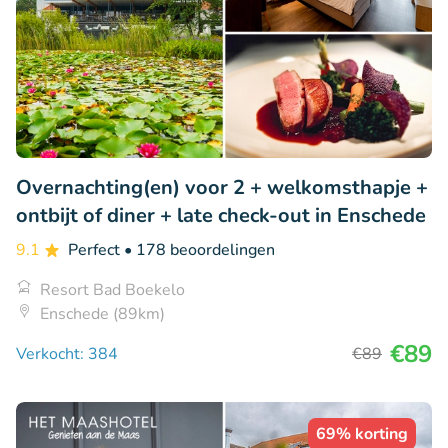
Overnachting(en) voor 2 + welkomsthapje +
ontbijt of diner + late check-out in Enschede
9.1
Perfect
• 178 beoordelingen
Resort Bad Boekelo
Enschede (89km)
€89
Verkocht: 384
€89
69% korting