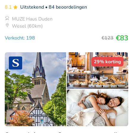
8.1
Uitstekend
• 84 beoordelingen
MUZE Haus Duden
Wesel (60km)
€83
Verkocht: 198
€123
29% korting