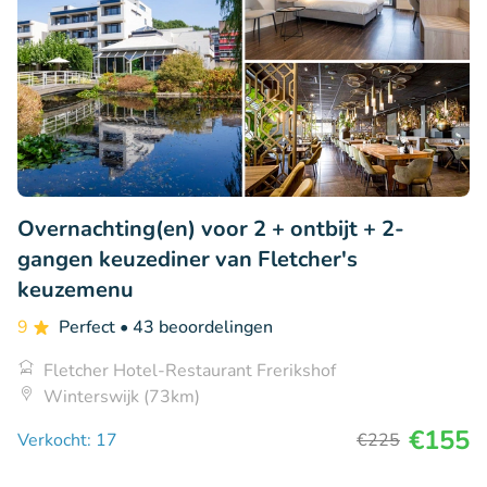
Overnachting(en) voor 2 + ontbijt + 2-
gangen keuzediner van Fletcher's
keuzemenu
9
Perfect
• 43 beoordelingen
Fletcher Hotel-Restaurant Frerikshof
Winterswijk (73km)
€155
Verkocht: 17
€225