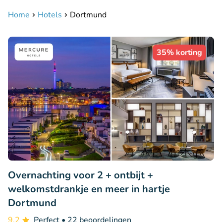
Home
Hotels
Dortmund
35% korting
Overnachting voor 2 + ontbijt +
welkomstdrankje en meer in hartje
Dortmund
9.2
Perfect
• 22 beoordelingen