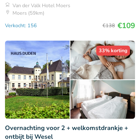
Van der Valk Hotel Moers
Moers (59km)
€109
Verkocht: 156
€138
33% korting
Overnachting voor 2 + welkomstdrankje +
ontbijt bij Wesel