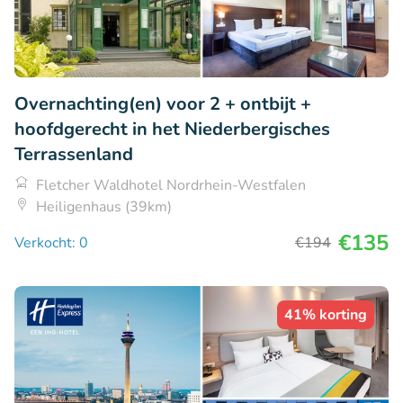
Overnachting(en) voor 2 + ontbijt +
hoofdgerecht in het Niederbergisches
Terrassenland
Fletcher Waldhotel Nordrhein-Westfalen
Heiligenhaus (39km)
€135
Verkocht: 0
€194
41% korting