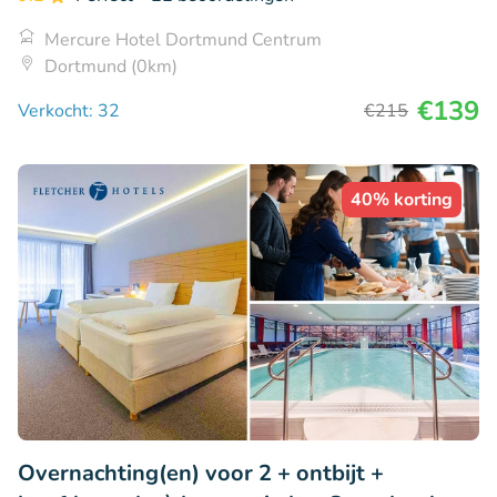
Mercure Hotel Dortmund Centrum
Dortmund (0km)
€139
Verkocht: 32
€215
40% korting
Overnachting(en) voor 2 + ontbijt +