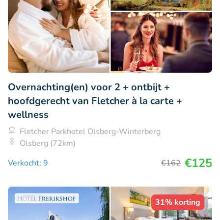
Overnachting(en) voor 2 + ontbijt +
hoofdgerecht van Fletcher à la carte +
wellness
Fletcher Parkhotel Olsberg-Winterberg
Olsberg (72km)
€125
Verkocht: 9
€162
31% korting