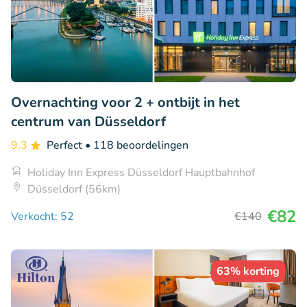
Overnachting voor 2 + ontbijt in het
centrum van Düsseldorf
9.3
Perfect
• 118 beoordelingen
Holiday Inn Express Düsseldorf Hauptbahnhof
Düsseldorf (56km)
€82
Verkocht: 52
€140
63% korting