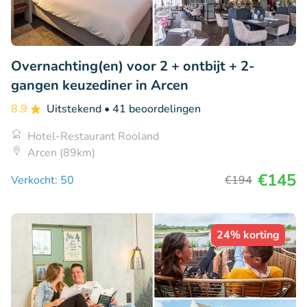
Overnachting(en) voor 2 + ontbijt + 2-
gangen keuzediner in Arcen
8.9
Uitstekend
• 41 beoordelingen
Hotel-Restaurant Rooland
Arcen (89km)
€145
Verkocht: 50
€194
24% korting