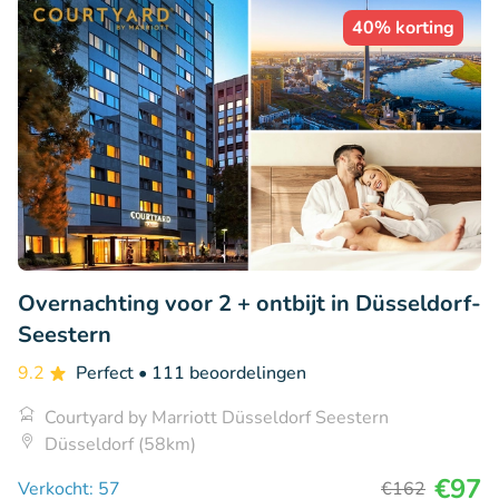
40% korting
Overnachting voor 2 + ontbijt in Düsseldorf-
Seestern
9.2
Perfect
• 111 beoordelingen
Courtyard by Marriott Düsseldorf Seestern
Düsseldorf (58km)
€97
Verkocht: 57
€162