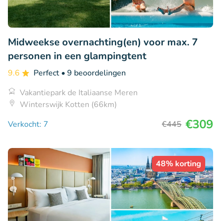
Midweekse overnachting(en) voor max. 7
personen in een glampingtent
9.6
Perfect
• 9 beoordelingen
Vakantiepark de Italiaanse Meren
Winterswijk Kotten (66km)
€309
Verkocht: 7
€445
48% korting