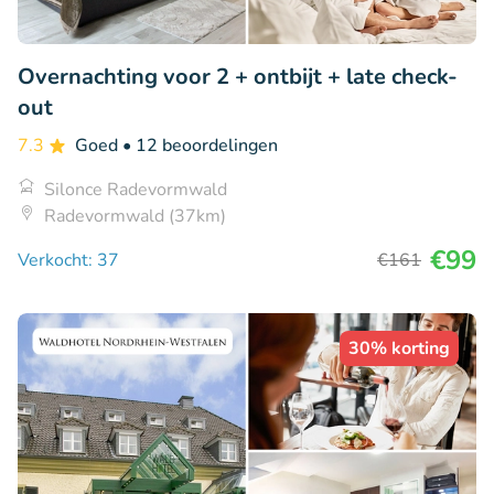
Overnachting voor 2 + ontbijt + late check-
out
7.3
Goed
• 12 beoordelingen
Silonce Radevormwald
Radevormwald (37km)
€99
Verkocht: 37
€161
30% korting