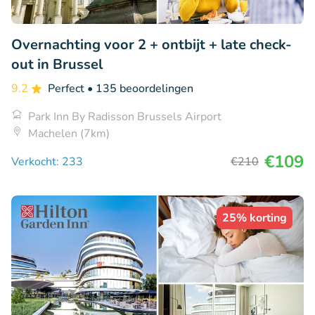
Overnachting voor 2 + ontbijt + late check-
out in Brussel
9.2
Perfect
• 135 beoordelingen
Park Inn By Radisson Brussels Airport
Machelen (7km)
€109
Verkocht: 233
€210
25% korting