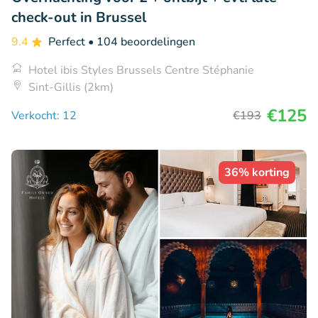
check-out in Brussel
9.4
Perfect
• 104 beoordelingen
Hotel ibis Styles Brussels Centre Stéphanie
Sint-Gillis (2km)
€125
Verkocht: 12
€193
36% korting