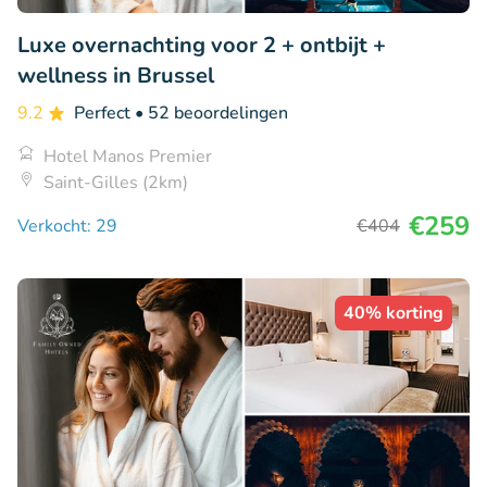
Luxe overnachting voor 2 + ontbijt +
wellness in Brussel
9.2
Perfect
• 52 beoordelingen
Hotel Manos Premier
Saint-Gilles (2km)
€259
Verkocht: 29
€404
40% korting