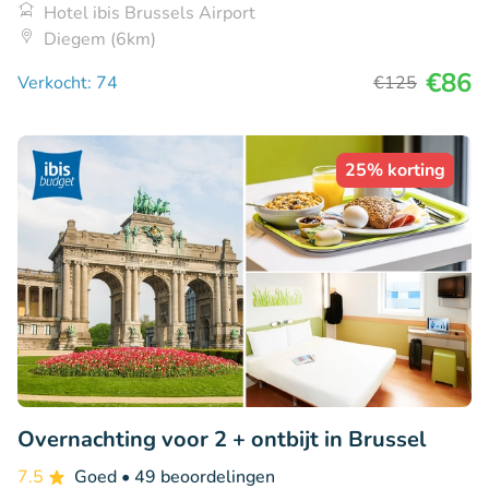
Hotel ibis Brussels Airport
Diegem (6km)
€86
Verkocht: 74
€125
25% korting
Overnachting voor 2 + ontbijt in Brussel
7.5
Goed
• 49 beoordelingen