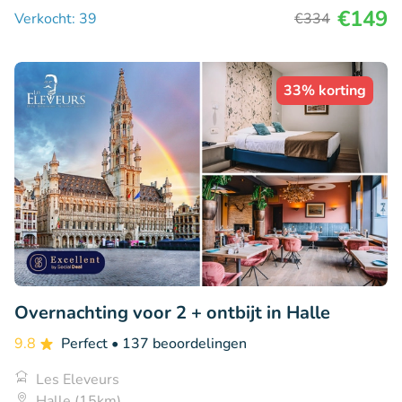
€149
Verkocht: 39
€334
33% korting
Overnachting voor 2 + ontbijt in Halle
9.8
Perfect
• 137 beoordelingen
Les Eleveurs
Halle (15km)