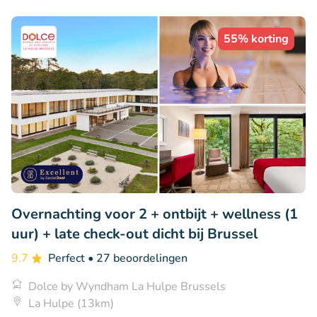
55% korting
Overnachting voor 2 + ontbijt + wellness (1
uur) + late check-out dicht bij Brussel
9.7
Perfect
• 27 beoordelingen
Dolce by Wyndham La Hulpe Brussels
La Hulpe (13km)