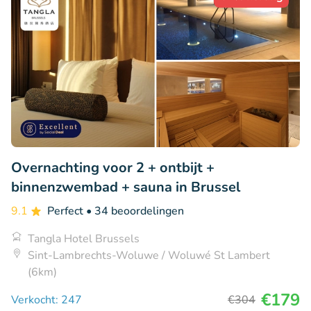
Overnachting voor 2 + ontbijt +
binnenzwembad + sauna in Brussel
9.1
Perfect
• 34 beoordelingen
Tangla Hotel Brussels
Sint-Lambrechts-Woluwe / Woluwé St Lambert
(6km)
€179
Verkocht: 247
€304