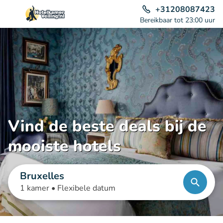
+31208087423
Bereikbaar tot 23:00 uur
Vind de beste deals bij de
mooiste hotels
Bruxelles
1 kamer •
Flexibele datum