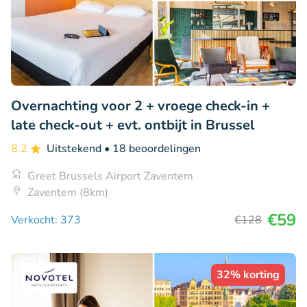
Overnachting voor 2 + vroege check-in +
late check-out + evt. ontbijt in Brussel
8.2
Uitstekend
• 18 beoordelingen
Greet Brussels Airport Zaventem
Zaventem (8km)
€59
Verkocht: 373
€128
32% korting