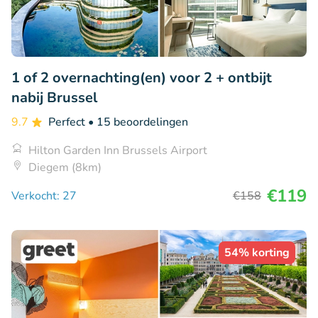
1 of 2 overnachting(en) voor 2 + ontbijt
nabij Brussel
9.7
Perfect
• 15 beoordelingen
Hilton Garden Inn Brussels Airport
Diegem (8km)
€119
Verkocht: 27
€158
54% korting