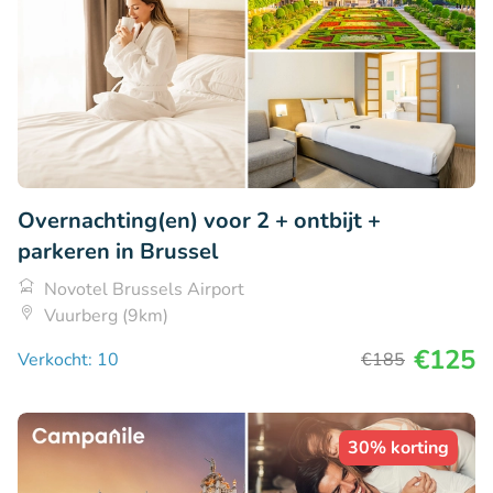
Overnachting(en) voor 2 + ontbijt +
parkeren in Brussel
Novotel Brussels Airport
Vuurberg (9km)
€125
Verkocht: 10
€185
30% korting