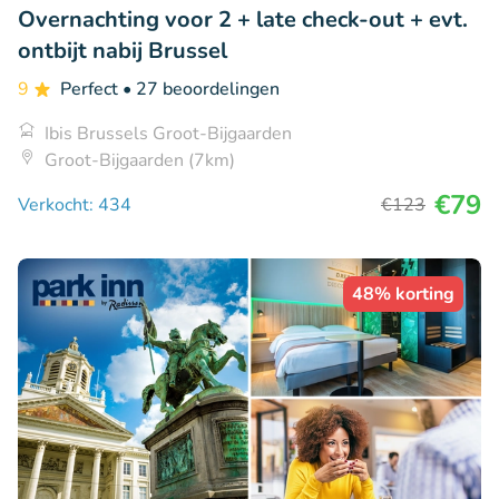
Overnachting voor 2 + late check-out + evt.
ontbijt nabij Brussel
9
Perfect
• 27 beoordelingen
Ibis Brussels Groot-Bijgaarden
Groot-Bijgaarden (7km)
€79
Verkocht: 434
€123
48% korting