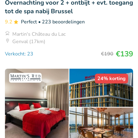
Overnachting voor 2 + ontbijt + evt. toegang
tot de spa nabij Brussel
9.2
Perfect
• 223 beoordelingen
Martin's Château du Lac
Genval (17km)
€139
Verkocht: 23
€190
24% korting