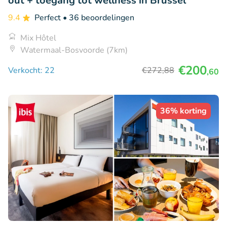
out + toegang tot wellness in Brussel
9.4
Perfect
• 36 beoordelingen
Mix Hôtel
Watermaal-Bosvoorde (7km)
€200
Verkocht: 22
€272
,88
,60
36% korting