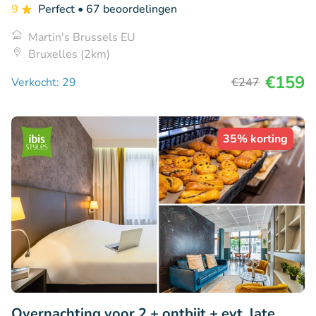
9
Perfect
• 67 beoordelingen
Martin's Brussels EU
Bruxelles (2km)
€159
Verkocht: 29
€247
35% korting
Overnachting voor 2 + ontbijt + evt. late