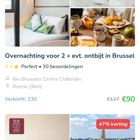
Overnachting voor 2 + evt. ontbijt in Brussel
9.4
Perfect
• 30 beoordelingen
Ibis Brussels Centre Châtelain
Elsene (3km)
€90
Verkocht: 230
€127
47% korting