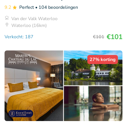
9.2
Perfect
• 104 beoordelingen
Van der Valk Waterloo
Waterloo (16km)
€101
Verkocht: 187
€101
27% korting