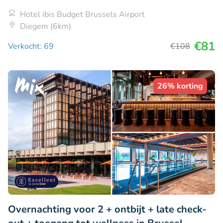
Hotel ibis Budget Brussels Airport
Diegem (6km)
€81
Verkocht: 69
€108
26% korting
Overnachting voor 2 + ontbijt + late check-