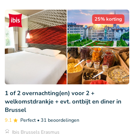
25% korting
1 of 2 overnachting(en) voor 2 +
welkomstdrankje + evt. ontbijt en diner in
Brussel
9.1
Perfect
• 31 beoordelingen
Ibis Brussels Erasmus