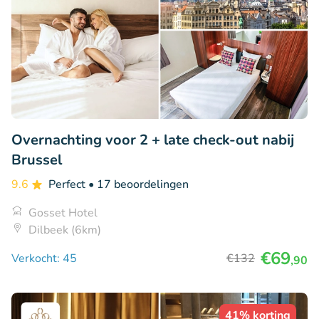
Overnachting voor 2 + late check-out nabij
Brussel
9.6
Perfect
• 17 beoordelingen
Gosset Hotel
Dilbeek (6km)
€69
Verkocht: 45
€132
,90
41% korting