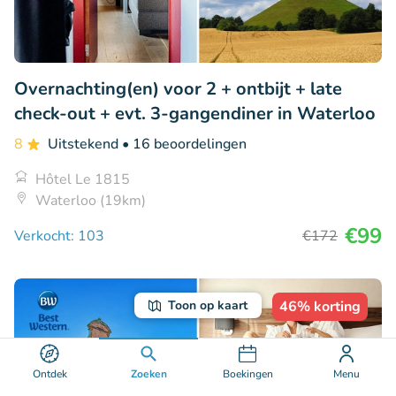
Overnachting(en) voor 2 + ontbijt + late
check-out + evt. 3-gangendiner in Waterloo
8
Uitstekend
• 16 beoordelingen
Hôtel Le 1815
Waterloo (19km)
€99
Verkocht: 103
€172
46% korting
Toon op kaart
Ontdek
Zoeken
Boekingen
Menu