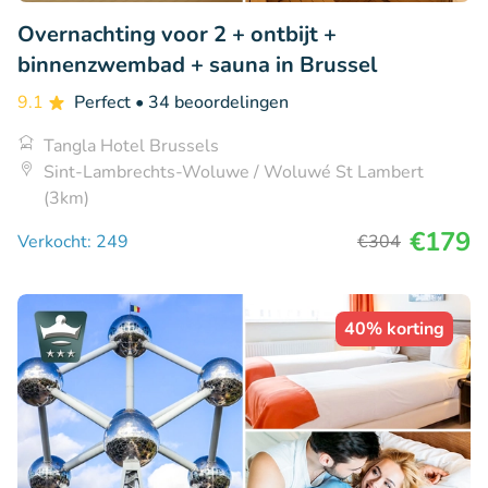
Overnachting voor 2 + ontbijt +
binnenzwembad + sauna in Brussel
9.1
Perfect
• 34 beoordelingen
Tangla Hotel Brussels
Sint-Lambrechts-Woluwe / Woluwé St Lambert
(3km)
€179
Verkocht: 249
€304
40% korting