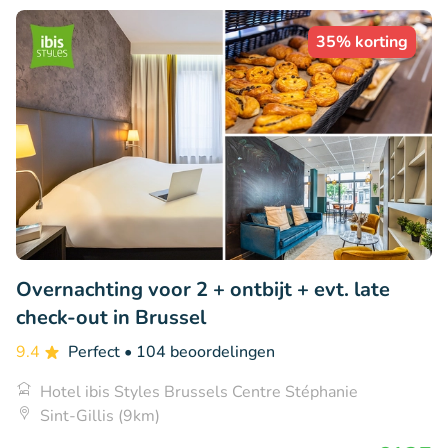
35% korting
Overnachting voor 2 + ontbijt + evt. late
check-out in Brussel
9.4
Perfect
• 104 beoordelingen
Hotel ibis Styles Brussels Centre Stéphanie
Sint-Gillis (9km)