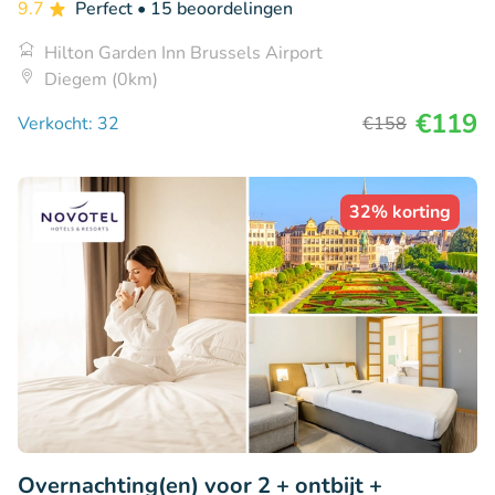
9.7
Perfect
• 15 beoordelingen
Hilton Garden Inn Brussels Airport
Diegem (0km)
€119
Verkocht: 32
€158
32% korting
Overnachting(en) voor 2 + ontbijt +