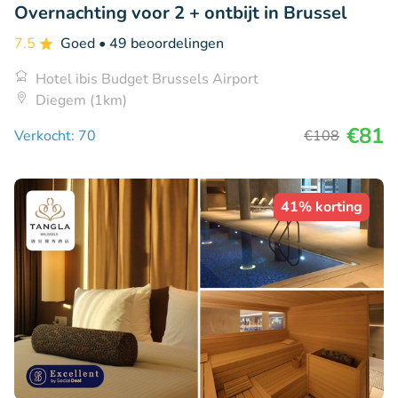
Overnachting voor 2 + ontbijt in Brussel
7.5
Goed
• 49 beoordelingen
Hotel ibis Budget Brussels Airport
Diegem (1km)
€81
Verkocht: 70
€108
41% korting