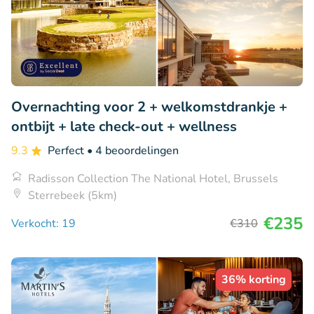
Overnachting voor 2 + welkomstdrankje +
ontbijt + late check-out + wellness
9.3
Perfect
• 4 beoordelingen
Radisson Collection The National Hotel, Brussels
Sterrebeek (5km)
€235
Verkocht: 19
€310
36% korting