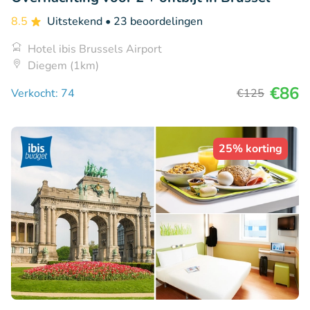
8.5
Uitstekend
• 23 beoordelingen
Hotel ibis Brussels Airport
Diegem (1km)
€86
Verkocht: 74
€125
25% korting