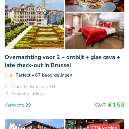
Overnachting voor 2 + ontbijt + glas cava +
late check-out in Brussel
9
Perfect
• 67 beoordelingen
Martin's Brussels EU
Bruxelles (6km)
€159
Verkocht: 29
€247
27% korting