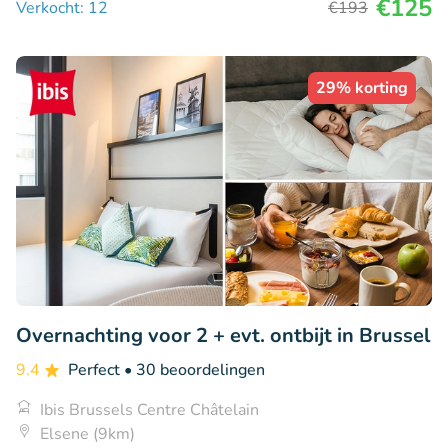
€125
Verkocht: 12
€193
29% korting
Overnachting voor 2 + evt. ontbijt in Brussel
9.4
Perfect
• 30 beoordelingen
Ibis Brussels Centre Châtelain
Elsene (9km)