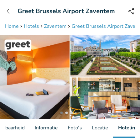
+31208087423
Greet Brussels Airport Zaventem
Bereikbaar tot 23:00 uur
Home
Hotels
Zaventem
Greet Brussels Airport Zaven
hikbaarheid
Informatie
Foto's
Locatie
Hotelinfo