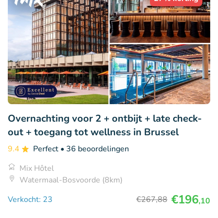
Overnachting voor 2 + ontbijt + late check-
out + toegang tot wellness in Brussel
9.4
Perfect
• 36 beoordelingen
Mix Hôtel
Watermaal-Bosvoorde (8km)
€196
Verkocht: 23
€267
,88
,10