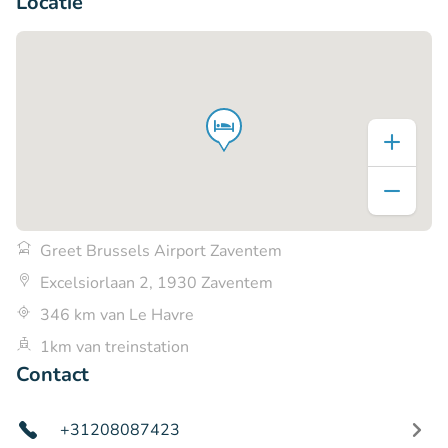
Locatie
Greet Brussels Airport Zaventem
Excelsiorlaan 2, 1930 Zaventem
346 km van Le Havre
1km van treinstation
Contact
+31208087423