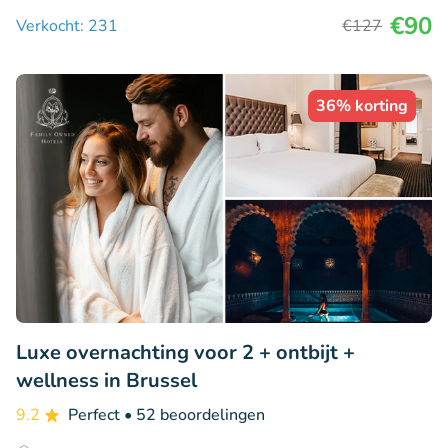
€90
Verkocht: 231
€127
36% korting
Luxe overnachting voor 2 + ontbijt +
wellness in Brussel
9.2
Perfect
• 52 beoordelingen