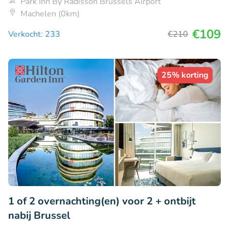
Park Inn By Radisson Brussels Airport
Machelen (0km)
€109
Verkocht: 233
€210
25% korting
1 of 2 overnachting(en) voor 2 + ontbijt
nabij Brussel