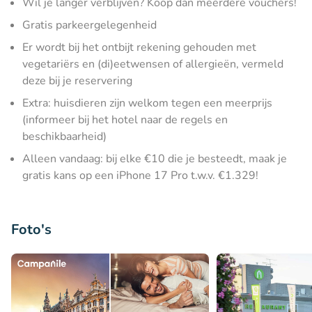
Wil je langer verblijven? Koop dan meerdere vouchers!
Gratis parkeergelegenheid
Er wordt bij het ontbijt rekening gehouden met
vegetariërs en (di)eetwensen of allergieën, vermeld
deze bij je reservering
Extra: huisdieren zijn welkom tegen een meerprijs
(informeer bij het hotel naar de regels en
beschikbaarheid)
Alleen vandaag: bij elke €10 die je besteedt, maak je
gratis kans op een iPhone 17 Pro t.w.v. €1.329!
Foto's