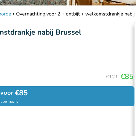
oorde
Overnachting voor 2 + ontbijt + welkomstdrankje nabij
mstdrankje nabij Brussel
€85
€121
€85
 voor
, per nacht