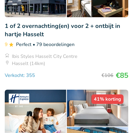
1 of 2 overnachting(en) voor 2 + ontbijt in
hartje Hasselt
9
Perfect
• 79 beoordelingen
Ibis Styles Hasselt City Centre
Hasselt (14km)
€85
Verkocht: 355
€106
41% korting