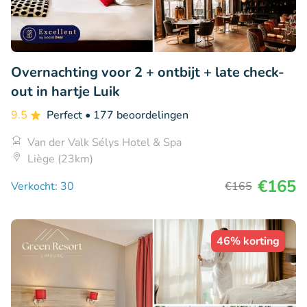
Overnachting voor 2 + ontbijt + late check-
out in hartje Luik
9.5
Perfect
• 177 beoordelingen
Van der Valk Sélys Hotel & Spa
Liège (23km)
€165
Verkocht: 30
€165
46% korting