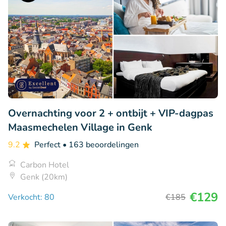
Overnachting voor 2 + ontbijt + VIP-dagpas
Maasmechelen Village in Genk
9.2
Perfect
• 163 beoordelingen
Carbon Hotel
Genk (20km)
€129
Verkocht: 80
€185