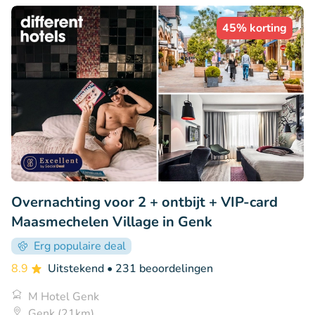
45% korting
Overnachting voor 2 + ontbijt + VIP-card
Maasmechelen Village in Genk
Erg populaire deal
8.9
Uitstekend
• 231 beoordelingen
M Hotel Genk
Genk (21km)