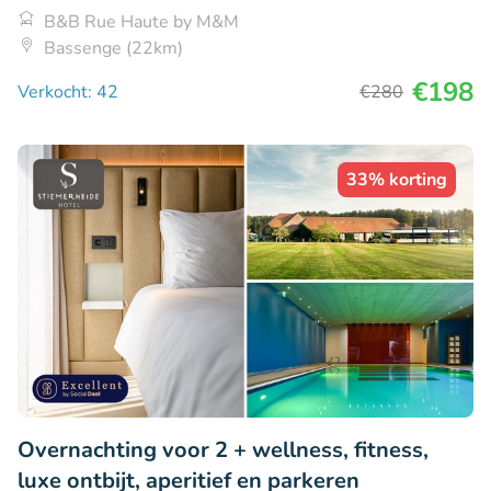
B&B Rue Haute by M&M
Bassenge (22km)
€198
Verkocht: 42
€280
33% korting
Overnachting voor 2 + wellness, fitness,
luxe ontbijt, aperitief en parkeren