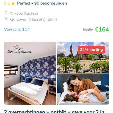
9.1
Perfect
• 90 beoordelingen
't Rood Kasteel
Guigoven (Hasselt) (6km)
€164
Verkocht: 114
€229
24% korting
2 overnachtingen + ontbijt + cava voor 2 in