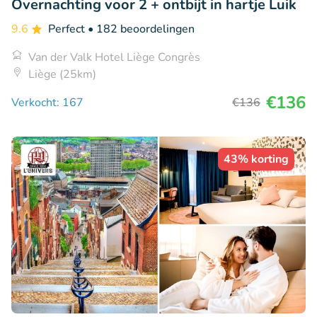
Overnachting voor 2 + ontbijt in hartje Luik
9.6
Perfect
• 182 beoordelingen
Van der Valk Hotel Liège Congrès
Liège (25km)
€136
Verkocht: 167
€136
43% korting