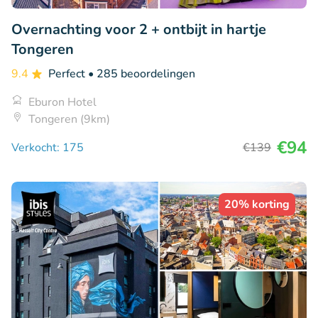
Overnachting voor 2 + ontbijt in hartje
Tongeren
9.4
Perfect
• 285 beoordelingen
Eburon Hotel
Tongeren (9km)
€94
Verkocht: 175
€139
20% korting