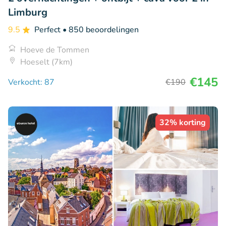
Limburg
9.5
Perfect
• 850 beoordelingen
Hoeve de Tommen
Hoeselt (7km)
€145
Verkocht: 87
€190
32% korting