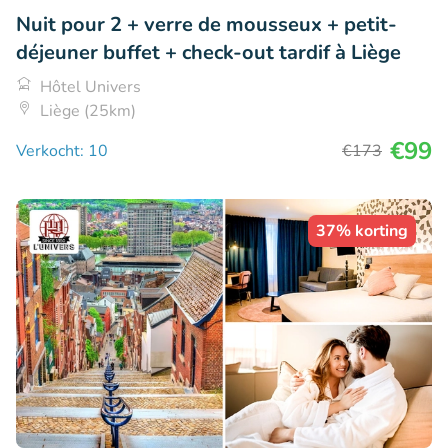
Nuit pour 2 + verre de mousseux + petit-
déjeuner buffet + check-out tardif à Liège
Hôtel Univers
Liège (25km)
€99
Verkocht: 10
€173
37% korting