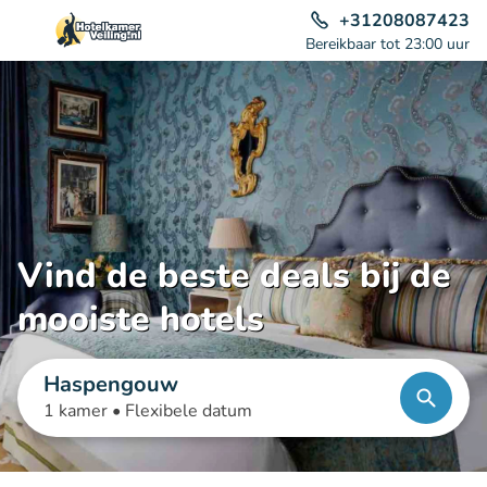
+31208087423
Bereikbaar tot 23:00 uur
Vind de beste deals bij de
mooiste hotels
Haspengouw
1 kamer •
Flexibele datum