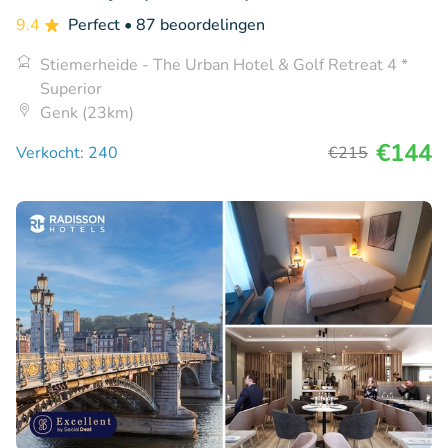
9.4
Perfect
• 87 beoordelingen
Stiemerheide - The Urban Hotel & Golf Retreat 4 *
Superior
Genk (23km)
€144
Verkocht: 240
€215