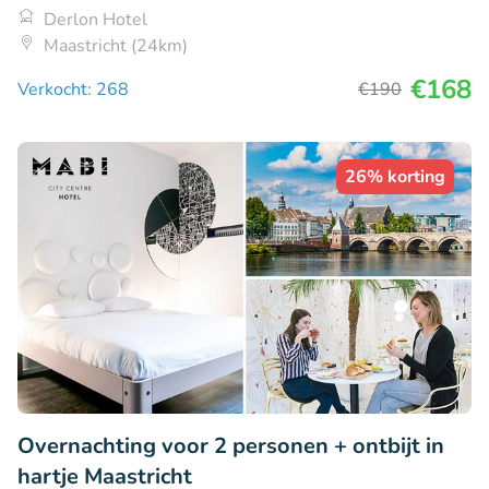
Derlon Hotel
Maastricht (24km)
€168
Verkocht: 268
€190
26% korting
Overnachting voor 2 personen + ontbijt in
hartje Maastricht