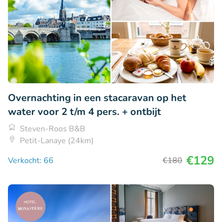
Overnachting in een stacaravan op het
water voor 2 t/m 4 pers. + ontbijt
Steven-Roos B&B
Petit-Lanaye (24km)
€129
Verkocht: 66
€180