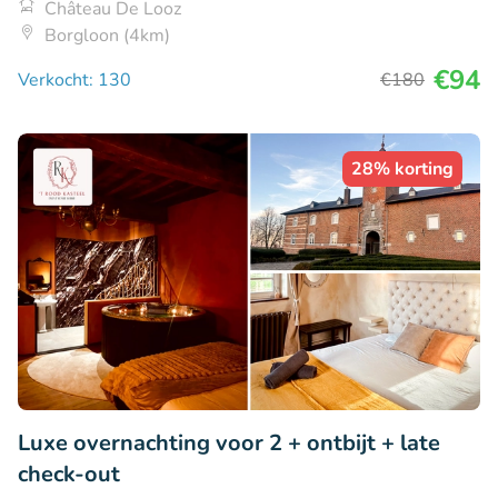
Château De Looz
Borgloon (4km)
€94
Verkocht: 130
€180
28% korting
Luxe overnachting voor 2 + ontbijt + late
check-out