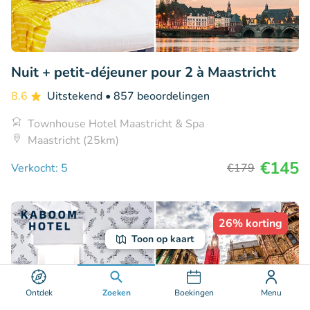
Nuit + petit-déjeuner pour 2 à Maastricht
8.6
Uitstekend
• 857 beoordelingen
Townhouse Hotel Maastricht & Spa
Maastricht (25km)
€145
Verkocht: 5
€179
26% korting
Toon op kaart
Ontdek
Zoeken
Boekingen
Menu