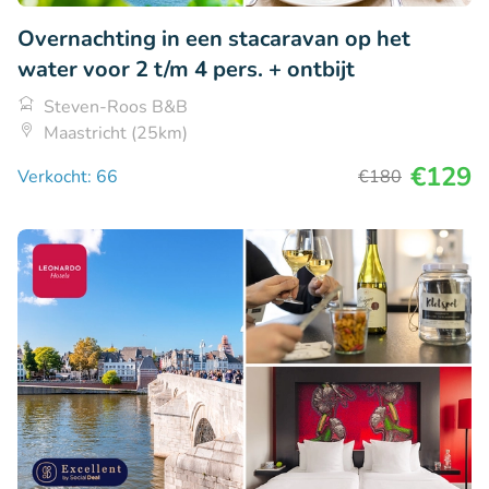
Overnachting in een stacaravan op het
water voor 2 t/m 4 pers. + ontbijt
Steven-Roos B&B
Maastricht (25km)
€129
Verkocht: 66
€180