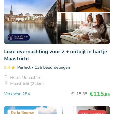
Luxe overnachting voor 2 + ontbijt in hartje
Maastricht
9.4
Perfect
• 136 beoordelingen
Hotel Monastère
Maastricht (24km)
€115
Verkocht: 284
€115
,85
,85