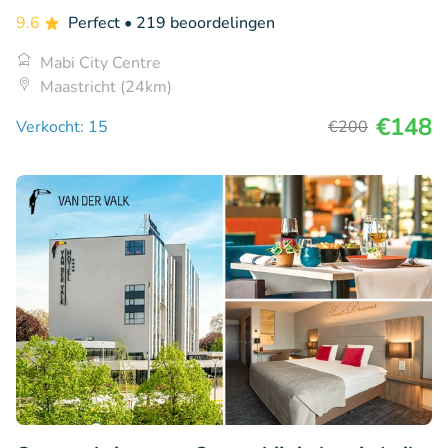
9.6
Perfect
• 219 beoordelingen
Mabi City Centre
Maastricht (24km)
€148
Verkocht: 15
€200