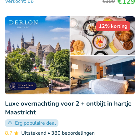
€129
Verkocht: 66
€180
12% korting
Luxe overnachting voor 2 + ontbijt in hartje
Maastricht
Erg populaire deal
8.7
Uitstekend
• 380 beoordelingen