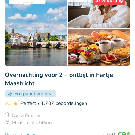
37% korting
Overnachting voor 2 + ontbijt in hartje
Maastricht
Erg populaire deal
9.3
Perfect
• 1.707 beoordelingen
De la Bourse
Maastricht (24km)
€94
Verkocht: 316
€150