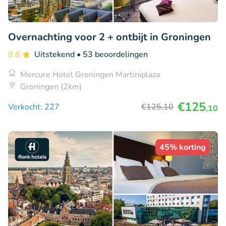
Overnachting voor 2 + ontbijt in Groningen
8.8
Uitstekend
• 53 beoordelingen
Mercure Hotel Groningen Martiniplaza
Groningen (2km)
€125
Verkocht: 227
€125
,10
,10
45% korting