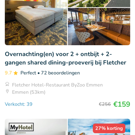
Overnachting(en) voor 2 + ontbijt + 2-
gangen shared dining-proeverij bij Fletcher
9.7
Perfect
• 72 beoordelingen
Fletcher Hotel-Restaurant ByZoo Emmen
Emmen (53km)
€159
Verkocht: 39
€256
27% korting