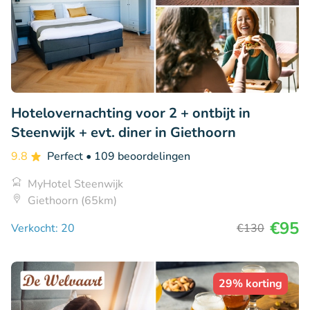
Hotelovernachting voor 2 + ontbijt in
Steenwijk + evt. diner in Giethoorn
9.8
Perfect
• 109 beoordelingen
MyHotel Steenwijk
Giethoorn (65km)
€95
Verkocht: 20
€130
29% korting