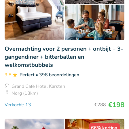
Overnachting voor 2 personen + ontbijt + 3-
gangendiner + bitterballen en
welkomstbubbels
9.8
Perfect
• 398 beoordelingen
Grand Café Hotel Karsten
Norg (18km)
€198
Verkocht: 13
€288
66% korting