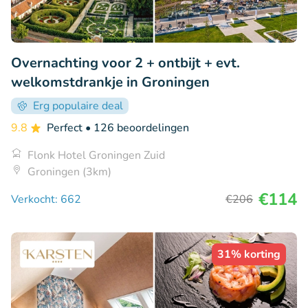
Overnachting voor 2 + ontbijt + evt.
welkomstdrankje in Groningen
Erg populaire deal
9.8
Perfect
• 126 beoordelingen
Flonk Hotel Groningen Zuid
Groningen (3km)
€114
Verkocht: 662
€206
31% korting