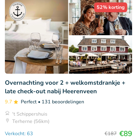
52% korting
Overnachting voor 2 + welkomstdrankje +
late check-out nabij Heerenveen
9.7
Perfect
• 131 beoordelingen
't Schippershuis
Terherne (56km)
€89
Verkocht: 63
€187