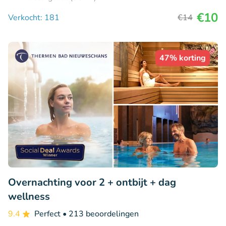
€10
Verkocht: 181
€14
47% korting
Overnachting voor 2 + ontbijt + dag
wellness
9.4
Perfect
• 213 beoordelingen