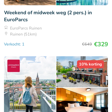
Weekend of midweek weg (2 pers.) in
EuroParcs
EuroParcs Ruinen
Ruinen (51km)
€329
Verkocht: 1
€649
10% korting