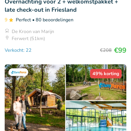
Overnachting voor 2 + welkomstpakket +
late check-out in Friesland
9
Perfect
• 80 beoordelingen
De Kroon van Marijn
Ferwert (51km)
€99
Verkocht: 22
€208
49% korting