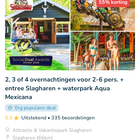
55% korting
2, 3 of 4 overnachtingen voor 2-6 pers. +
entree Slagharen + waterpark Aqua
Mexicana
Erg populaire deal
8.8
Uitstekend
• 335 beoordelingen
Attractie & Vakantiepark Slagharen
Slagharen (66km)