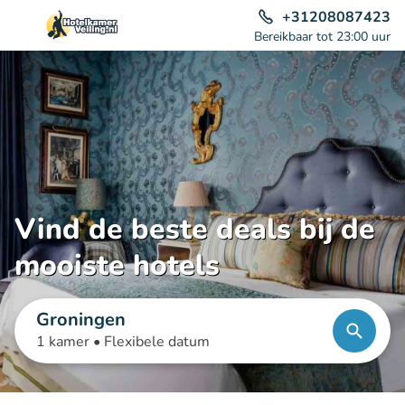
+31208087423
Bereikbaar tot 23:00 uur
Vind de beste deals bij de
mooiste hotels
Groningen
1 kamer •
Flexibele datum