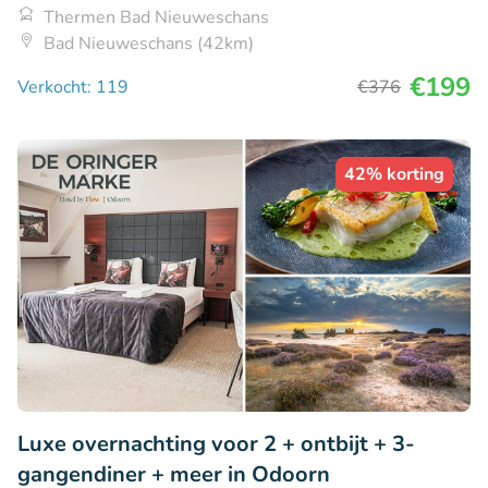
Thermen Bad Nieuweschans
Bad Nieuweschans (42km)
€199
Verkocht: 119
€376
42% korting
Luxe overnachting voor 2 + ontbijt + 3-
gangendiner + meer in Odoorn