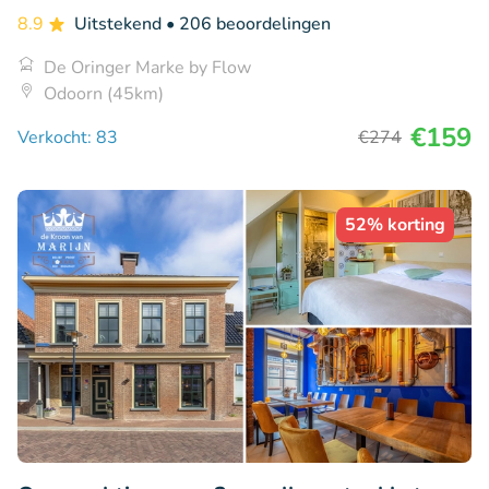
8.9
Uitstekend
• 206 beoordelingen
De Oringer Marke by Flow
Odoorn (45km)
€159
Verkocht: 83
€274
52% korting