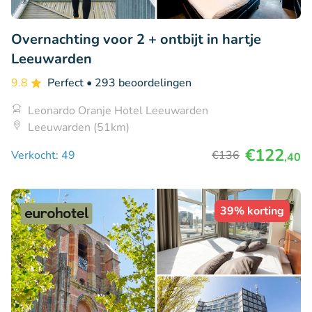
Overnachting voor 2 + ontbijt in hartje
Leeuwarden
9.8
Perfect
• 293 beoordelingen
Leonardo Oranje Hotel Leeuwarden
Leeuwarden (51km)
€122
Verkocht: 49
€136
,40
39% korting