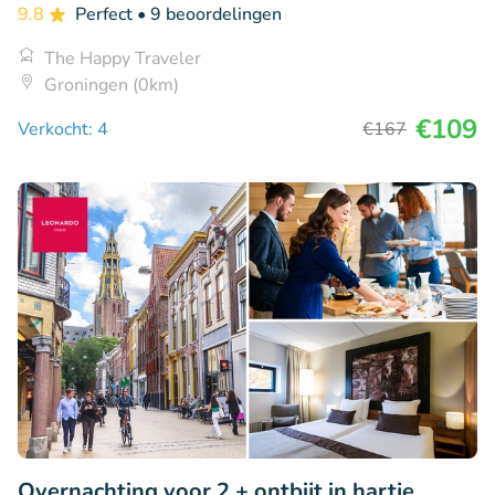
9.8
Perfect
• 9 beoordelingen
The Happy Traveler
Groningen (0km)
€109
Verkocht: 4
€167
Overnachting voor 2 + ontbijt in hartje