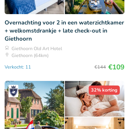
Overnachting voor 2 in een waterzichtkamer
+ welkomstdrankje + late check-out in
Giethoorn
Giethoorn Old Art Hotel
Giethoorn (64km)
€109
Verkocht: 11
€144
32% korting