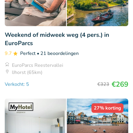
Weekend of midweek weg (4 pers.) in
EuroParcs
9.7
Perfect
• 21 beoordelingen
EuroParcs Reestervallei
IJhorst (65km)
€269
Verkocht: 5
€323
27% korting