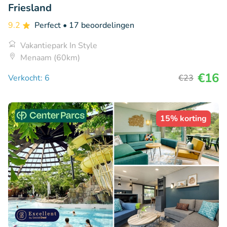
Friesland
9.2
Perfect
• 17 beoordelingen
Vakantiepark In Style
Menaam (60km)
€16
Verkocht: 6
€23
15% korting