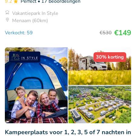
9.2
Perfect
• 17 beoordelingen
Vakantiepark In Style
Menaam (60km)
€149
Verkocht: 59
€530
30% korting
Kampeerplaats voor 1, 2, 3, 5 of 7 nachten in