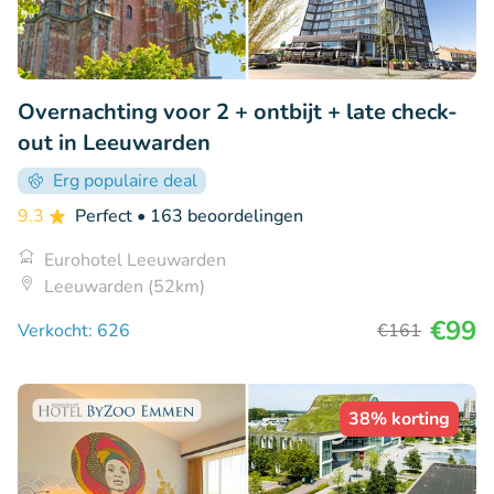
Overnachting voor 2 + ontbijt + late check-
out in Leeuwarden
Erg populaire deal
9.3
Perfect
• 163 beoordelingen
Eurohotel Leeuwarden
Leeuwarden (52km)
€99
Verkocht: 626
€161
38% korting