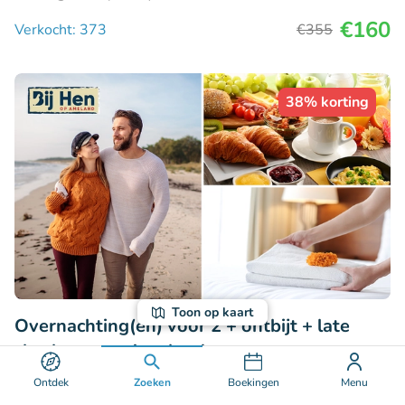
€160
Verkocht: 373
€355
38% korting
Toon op kaart
Overnachting(en) voor 2 + ontbijt + late
check-out op Ameland
9.7
Perfect
• 60 beoordelingen
Ontdek
Zoeken
Boekingen
Menu