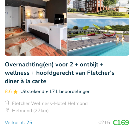
Overnachting(en) voor 2 + ontbijt +
wellness + hoofdgerecht van Fletcher's
diner à la carte
8.6
Uitstekend
• 171 beoordelingen
Fletcher Wellness-Hotel Helmond
Helmond (27km)
€169
Verkocht: 25
€215