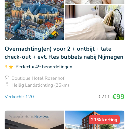
Overnachting(en) voor 2 + ontbijt + late
check-out + evt. fles bubbels nabij Nijmegen
9
Perfect
• 49 beoordelingen
Boutique Hotel Rozenhof
Heilig Landstichting (25km)
€99
Verkocht: 120
€211
21% korting