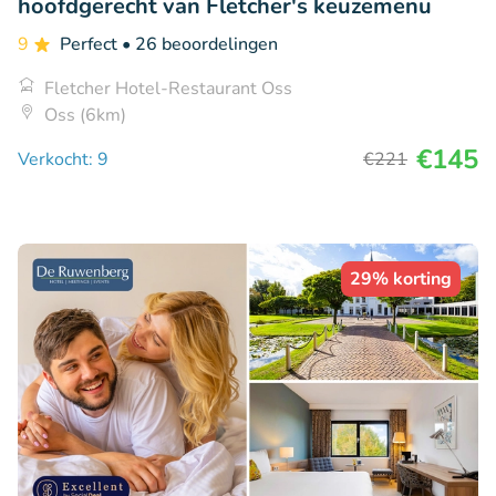
hoofdgerecht van Fletcher's keuzemenu
9
Perfect
• 26 beoordelingen
Fletcher Hotel-Restaurant Oss
Oss (6km)
€145
Verkocht: 9
€221
29% korting