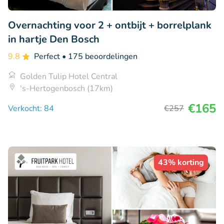
Overnachting voor 2 + ontbijt + borrelplank
in hartje Den Bosch
9.8
Perfect
• 175 beoordelingen
Golden Tulip Hotel Central
's-Hertogenbosch (17km)
€165
Verkocht: 84
€257
43% korting