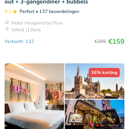
out + 3-gangendiner + bubbels
9.2
Perfect
• 137 beoordelingen
Hotel Hoogeerd by Flow
Niftrik (13km)
€159
Verkocht: 132
€295
36% korting