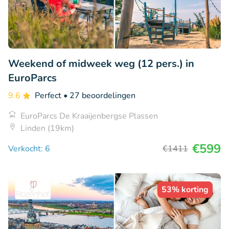
Weekend of midweek weg (12 pers.) in
EuroParcs
9.6
Perfect
• 27 beoordelingen
EuroParcs De Kraaijenbergse Plassen
Linden (19km)
€599
Verkocht: 6
€1411
53% korting