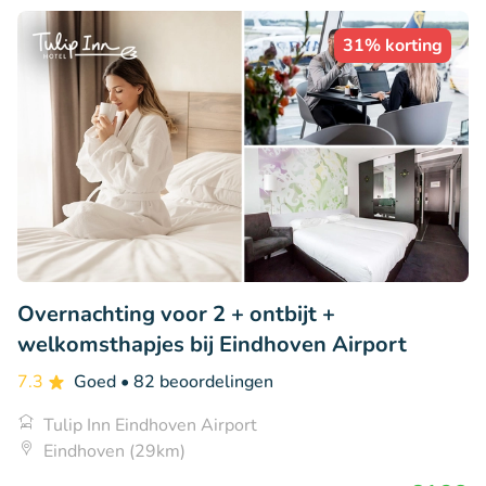
31% korting
Overnachting voor 2 + ontbijt +
welkomsthapjes bij Eindhoven Airport
7.3
Goed
• 82 beoordelingen
Tulip Inn Eindhoven Airport
Eindhoven (29km)