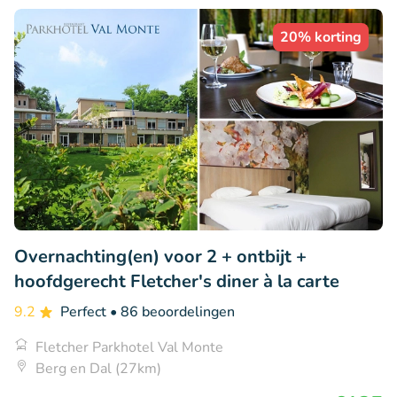
20% korting
Overnachting(en) voor 2 + ontbijt +
hoofdgerecht Fletcher's diner à la carte
9.2
Perfect
• 86 beoordelingen
Fletcher Parkhotel Val Monte
Berg en Dal (27km)