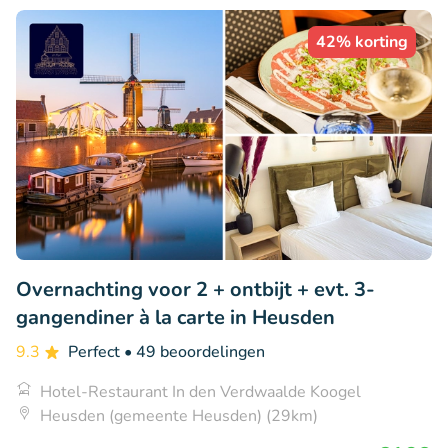
42% korting
Overnachting voor 2 + ontbijt + evt. 3-
gangendiner à la carte in Heusden
9.3
Perfect
• 49 beoordelingen
Hotel-Restaurant In den Verdwaalde Koogel
Heusden (gemeente Heusden) (29km)