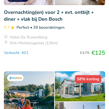
Overnachting(en) voor 2 + evt. ontbijt +
diner + vlak bij Den Bosch
9.7
Perfect
• 39 beoordelingen
Hotel De Ruwenberg
Sint-Michielsgestel (15km)
€125
Verkocht: 401
€175
58% korting