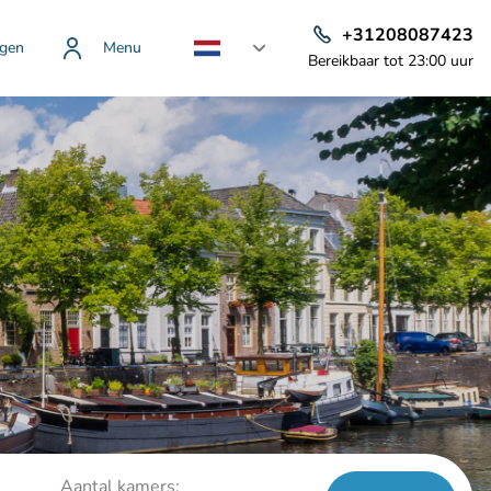
+31208087423
gen
Menu
Bereikbaar tot 23:00 uur
Aantal kamers: