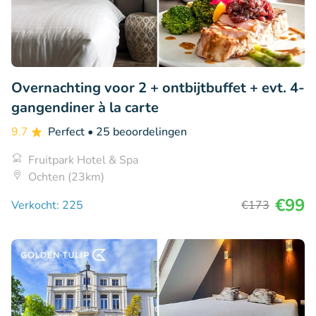
Overnachting voor 2 + ontbijtbuffet + evt. 4-
gangendiner à la carte
9.7
Perfect
• 25 beoordelingen
Fruitpark Hotel & Spa
Ochten (23km)
€99
Verkocht: 225
€173