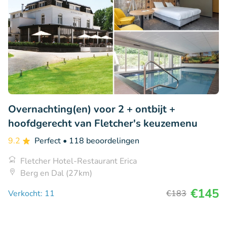
Overnachting(en) voor 2 + ontbijt +
hoofdgerecht van Fletcher's keuzemenu
9.2
Perfect
• 118 beoordelingen
Fletcher Hotel-Restaurant Erica
Berg en Dal (27km)
€145
Verkocht: 11
€183