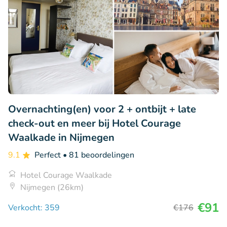
Overnachting(en) voor 2 + ontbijt + late
check-out en meer bij Hotel Courage
Waalkade in Nijmegen
9.1
Perfect
• 81 beoordelingen
Hotel Courage Waalkade
Nijmegen (26km)
€91
Verkocht: 359
€176