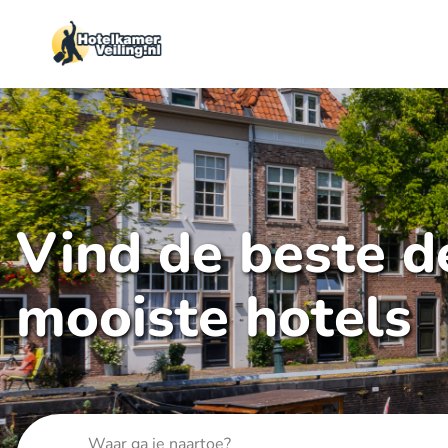
Vind de beste de
mooiste hotels
Waar ga je naartoe?