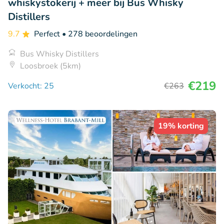
whiskystokerij + meer bij Bus Whisky
Distillers
9.7
Perfect
• 278 beoordelingen
Bus Whisky Distillers
Loosbroek (5km)
€219
Verkocht: 25
€263
19% korting