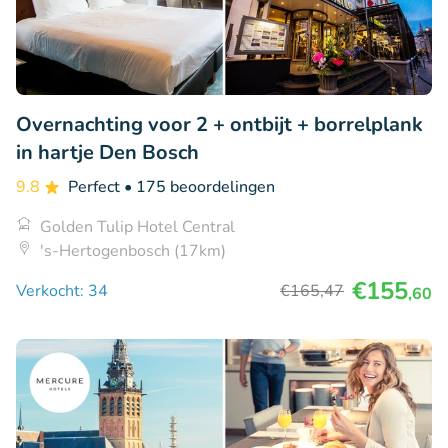
Overnachting voor 2 + ontbijt + borrelplank
in hartje Den Bosch
9.8
Perfect
• 175 beoordelingen
Golden Tulip Hotel Central
's-Hertogenbosch (17km)
€155
Verkocht: 34
€165
,47
,60