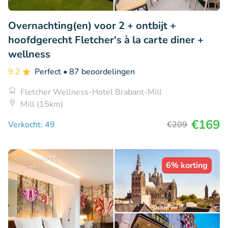
Overnachting(en) voor 2 + ontbijt +
hoofdgerecht Fletcher's à la carte diner +
wellness
9.2
Perfect
• 87 beoordelingen
Fletcher Wellness-Hotel Brabant-Mill
Mill (15km)
€169
Verkocht: 49
€209
6% korting