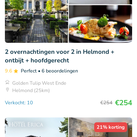
2 overnachtingen voor 2 in Helmond +
ontbijt + hoofdgerecht
9.6
Perfect
• 6 beoordelingen
Golden Tulip West Ende
Helmond (25km)
€254
Verkocht: 10
€254
21% korting