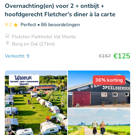
Overnachting(en) voor 2 + ontbijt +
hoofdgerecht Fletcher's diner à la carte
9.2
Perfect
• 86 beoordelingen
Fletcher Parkhotel Val Monte
Berg en Dal (27km)
€125
Verkocht: 9
€157
36% korting