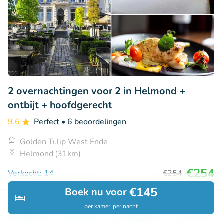
2 overnachtingen voor 2 in Helmond +
ontbijt + hoofdgerecht
9.6
Perfect
• 6 beoordelingen
Golden Tulip West Ende
Helmond (31km)
€254
Verkocht: 14
€254
€145
Boek nu voor
per kamer, per nacht
Ontdek
Zoeken
Boekingen
Menu
21% korting