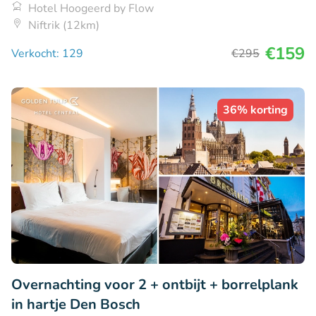
Hotel Hoogeerd by Flow
Niftrik (12km)
€159
Verkocht: 129
€295
36% korting
Overnachting voor 2 + ontbijt + borrelplank
in hartje Den Bosch