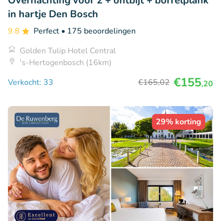
Overnachting voor 2 + ontbijt + borrelplank
in hartje Den Bosch
9.8
Perfect
• 175 beoordelingen
Golden Tulip Hotel Central
's-Hertogenbosch (16km)
€155
Verkocht: 33
€165
,02
,20
29% korting