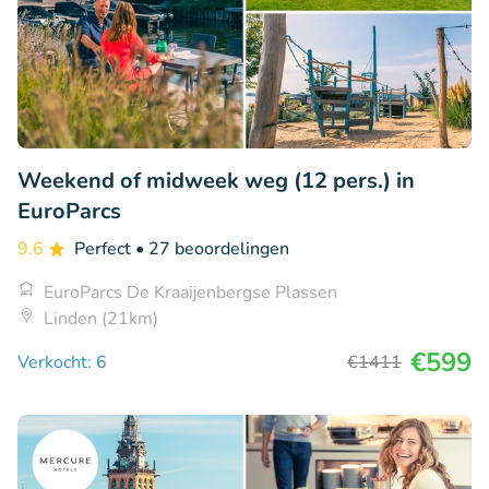
Weekend of midweek weg (12 pers.) in
EuroParcs
9.6
Perfect
• 27 beoordelingen
EuroParcs De Kraaijenbergse Plassen
Linden (21km)
€599
Verkocht: 6
€1411