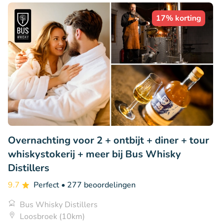
17% korting
Overnachting voor 2 + ontbijt + diner + tour
whiskystokerij + meer bij Bus Whisky
Distillers
9.7
Perfect
• 277 beoordelingen
Bus Whisky Distillers
Loosbroek (10km)