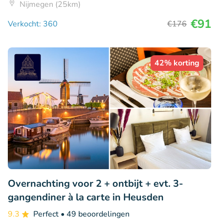
Nijmegen (25km)
€91
Verkocht: 360
€176
42% korting
Overnachting voor 2 + ontbijt + evt. 3-
gangendiner à la carte in Heusden
9.3
Perfect
• 49 beoordelingen