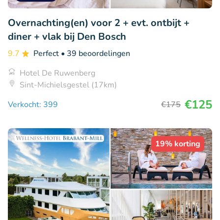
Overnachting(en) voor 2 + evt. ontbijt +
diner + vlak bij Den Bosch
9.7
Perfect
• 39 beoordelingen
Hotel De Ruwenberg
Sint-Michielsgestel (17km)
€125
Verkocht: 399
€175
19% korting