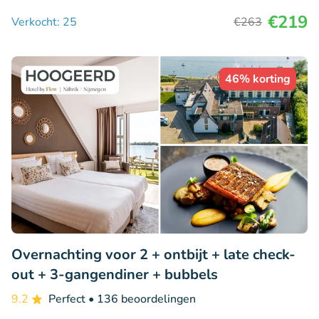
€219
Verkocht: 25
€263
46% korting
Overnachting voor 2 + ontbijt + late check-
out + 3-gangendiner + bubbels
9.2
Perfect
• 136 beoordelingen