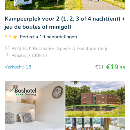
Kampeerplek voor 2 (1, 2, 3 of 4 nacht(en)) +
jeu de boules of minigolf
9.5
Perfect
• 19 beoordelingen
WALEUK Recreatie-, Speel- & Feestboerderij
Waalwijk (30km)
€19
Verkocht: 18
€31
,95