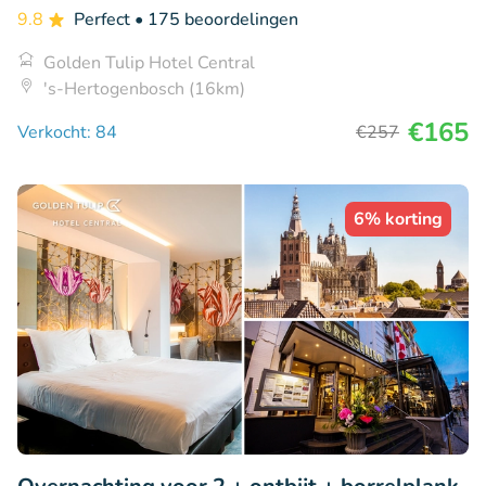
9.8
Perfect
• 175 beoordelingen
Golden Tulip Hotel Central
's-Hertogenbosch (16km)
€165
Verkocht: 84
€257
6% korting