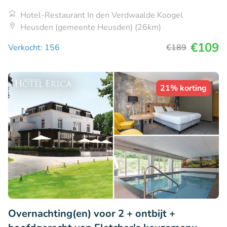
Hotel-Restaurant In den Verdwaalde Koogel
Heusden (gemeente Heusden) (26km)
€109
Verkocht: 156
€189
21% korting
Overnachting(en) voor 2 + ontbijt +