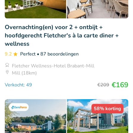
Overnachting(en) voor 2 + ontbijt +
hoofdgerecht Fletcher's à la carte diner +
wellness
9.2
Perfect
• 87 beoordelingen
Fletcher Wellness-Hotel Brabant-Mill
Mill (18km)
€169
Verkocht: 49
€209
58% korting