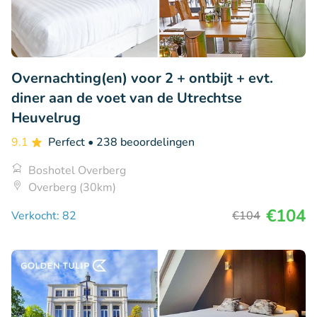
Overnachting(en) voor 2 + ontbijt + evt.
diner aan de voet van de Utrechtse
Heuvelrug
9.1
Perfect
• 238 beoordelingen
Boshotel Overberg
Overberg (30km)
€104
Verkocht: 82
€104