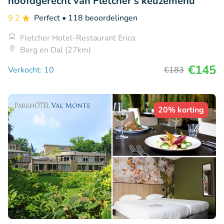
hoofdgerecht van Fletcher's keuzemenu
9.2
Perfect
• 118 beoordelingen
Fletcher Hotel-Restaurant Erica
Berg en Dal (27km)
€145
Verkocht: 10
€183
20% korting