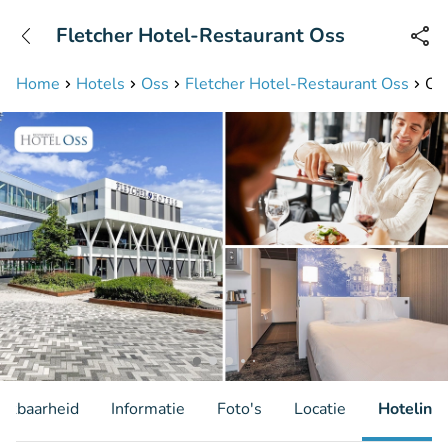
+31208087423
Fletcher Hotel-Restaurant Oss
Bereikbaar tot 23:00 uur
Home
Hotels
Oss
Fletcher Hotel-Restaurant Oss
Ove
hikbaarheid
Informatie
Foto's
Locatie
Hotelinfo