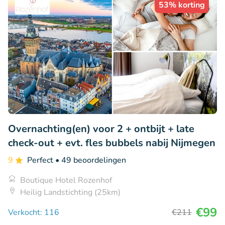
53% korting
Overnachting(en) voor 2 + ontbijt + late
check-out + evt. fles bubbels nabij Nijmegen
9
Perfect
• 49 beoordelingen
Boutique Hotel Rozenhof
Heilig Landstichting (25km)
€99
Verkocht: 116
€211