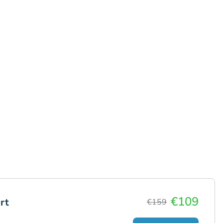
€109
rt
€159