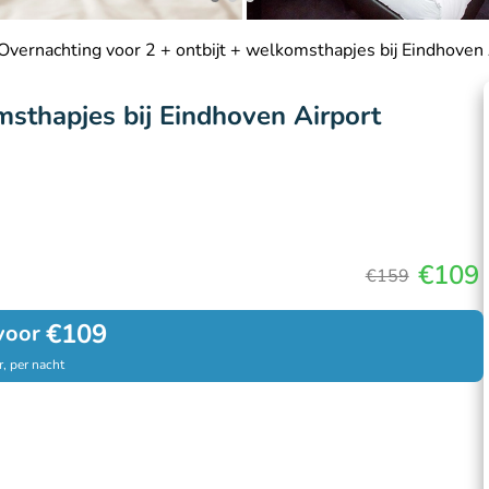
Overnachting voor 2 + ontbijt + welkomsthapjes bij Eindhoven 
msthapjes bij Eindhoven Airport
€109
€159
€109
voor
, per nacht