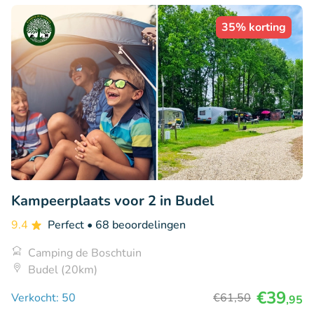
35% korting
Kampeerplaats voor 2 in Budel
9.4
Perfect
• 68 beoordelingen
Camping de Boschtuin
Budel (20km)
€39
Verkocht: 50
€61
,50
,95