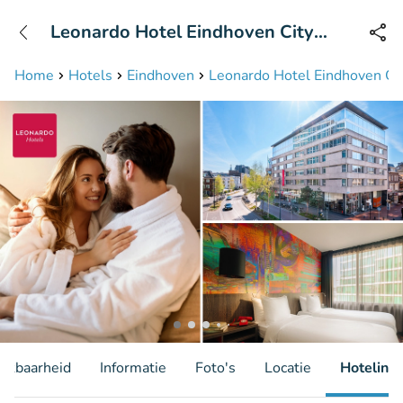
+31208087423
Leonardo Hotel Eindhoven City
Bereikbaar tot 23:00 uur
Center
Home
Hotels
Eindhoven
Leonardo Hotel Eindhoven Ci
hikbaarheid
Informatie
Foto's
Locatie
Hotelinfo