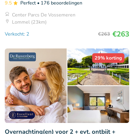
9.5
Perfect
• 176 beoordelingen
Center Parcs De Vossemeren
Lommel (23km)
€263
Verkocht: 2
€263
29% korting
Overnachting(en) voor 2 + evt. ontbijt +