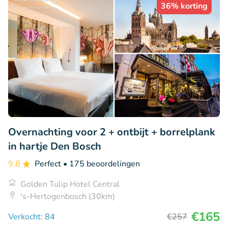
36% korting
Overnachting voor 2 + ontbijt + borrelplank
in hartje Den Bosch
9.8
Perfect
• 175 beoordelingen
Golden Tulip Hotel Central
's-Hertogenbosch (30km)
€165
Verkocht: 84
€257