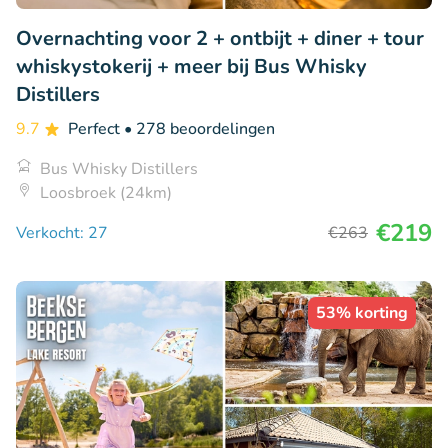
Overnachting voor 2 + ontbijt + diner + tour
whiskystokerij + meer bij Bus Whisky
Distillers
9.7
Perfect
• 278 beoordelingen
Bus Whisky Distillers
Loosbroek (24km)
€219
Verkocht: 27
€263
53% korting