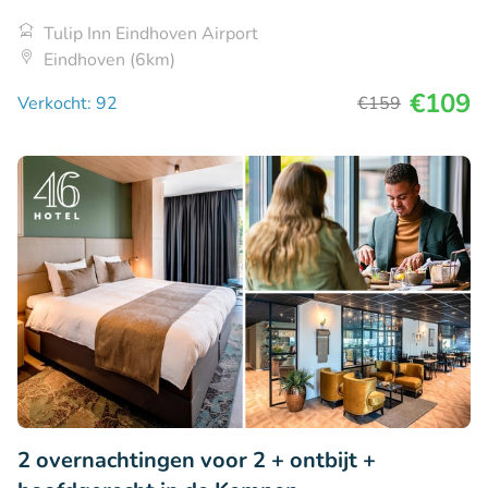
Tulip Inn Eindhoven Airport
Eindhoven (6km)
€109
Verkocht: 92
€159
2 overnachtingen voor 2 + ontbijt +