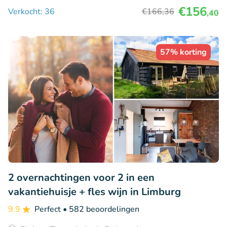
€156
Verkocht: 36
€166
,36
,40
57% korting
2 overnachtingen voor 2 in een
vakantiehuisje + fles wijn in Limburg
9.9
Perfect
• 582 beoordelingen