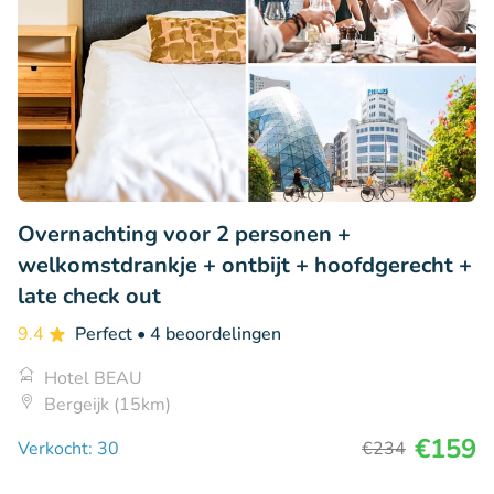
Overnachting voor 2 personen +
welkomstdrankje + ontbijt + hoofdgerecht +
late check out
9.4
Perfect
• 4 beoordelingen
Hotel BEAU
Bergeijk (15km)
€159
Verkocht: 30
€234