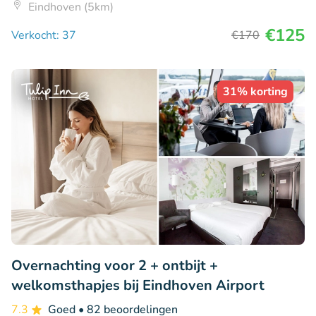
Eindhoven (5km)
€125
Verkocht: 37
€170
31% korting
Overnachting voor 2 + ontbijt +
welkomsthapjes bij Eindhoven Airport
7.3
Goed
• 82 beoordelingen