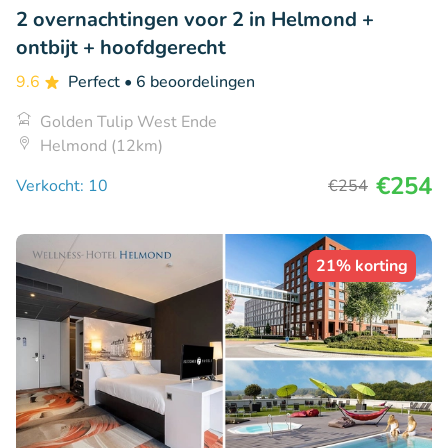
2 overnachtingen voor 2 in Helmond +
ontbijt + hoofdgerecht
9.6
Perfect
• 6 beoordelingen
Golden Tulip West Ende
Helmond (12km)
€254
Verkocht: 10
€254
21% korting