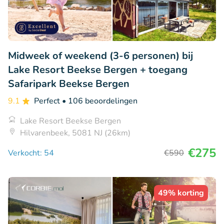
Midweek of weekend (3-6 personen) bij
Lake Resort Beekse Bergen + toegang
Safaripark Beekse Bergen
9.1
Perfect
• 106 beoordelingen
Lake Resort Beekse Bergen
Hilvarenbeek, 5081 NJ (26km)
€275
Verkocht: 54
€590
49% korting