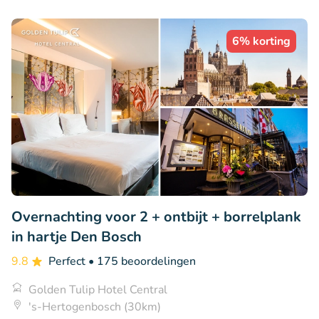
6% korting
Overnachting voor 2 + ontbijt + borrelplank
in hartje Den Bosch
9.8
Perfect
• 175 beoordelingen
Golden Tulip Hotel Central
's-Hertogenbosch (30km)