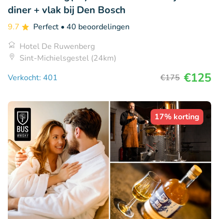
diner + vlak bij Den Bosch
9.7
Perfect
• 40 beoordelingen
Hotel De Ruwenberg
Sint-Michielsgestel (24km)
€125
Verkocht: 401
€175
17% korting