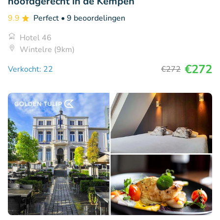
hoofdgerecht in de Kempen
9.9
Perfect
• 9 beoordelingen
Hotel 46
Wintelre (9km)
€272
Verkocht: 22
€272