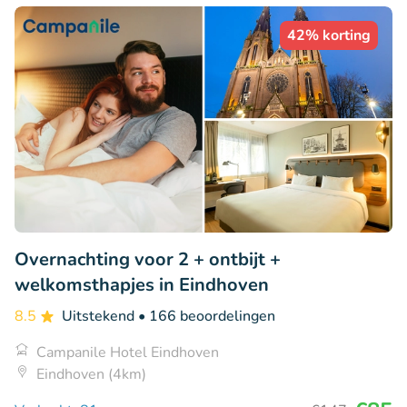
42% korting
Overnachting voor 2 + ontbijt +
welkomsthapjes in Eindhoven
8.5
Uitstekend
• 166 beoordelingen
Campanile Hotel Eindhoven
Eindhoven (4km)