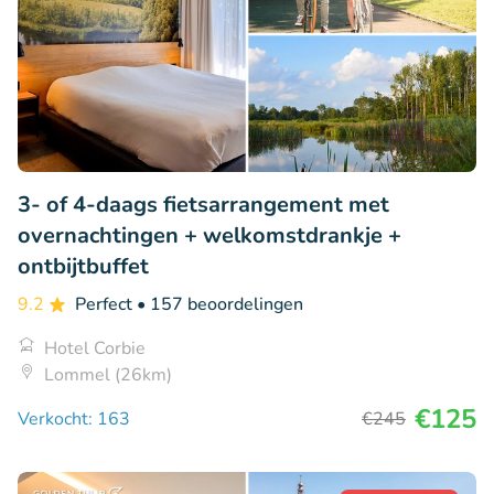
3- of 4-daags fietsarrangement met
overnachtingen + welkomstdrankje +
ontbijtbuffet
9.2
Perfect
• 157 beoordelingen
Hotel Corbie
Lommel (26km)
€125
Verkocht: 163
€245