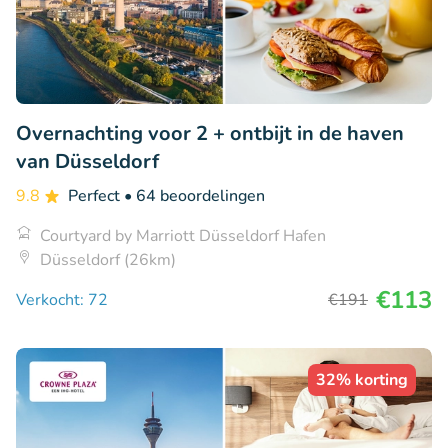
Overnachting voor 2 + ontbijt in de haven
van Düsseldorf
9.8
Perfect
• 64 beoordelingen
Courtyard by Marriott Düsseldorf Hafen
Düsseldorf (26km)
€113
Verkocht: 72
€191
32% korting