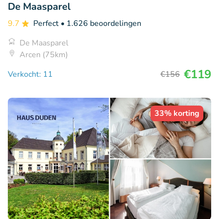
De Maasparel
9.7
Perfect
• 1.626 beoordelingen
De Maasparel
Arcen (75km)
€119
Verkocht: 11
€156
33% korting