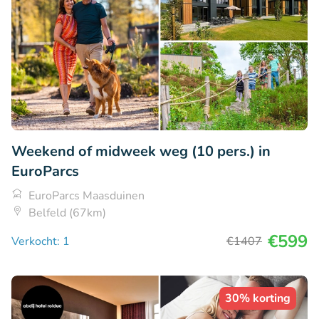
Weekend of midweek weg (10 pers.) in
EuroParcs
EuroParcs Maasduinen
Belfeld (67km)
€599
Verkocht: 1
€1407
30% korting