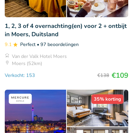
1, 2, 3 of 4 overnachting(en) voor 2 + ontbijt
in Moers, Duitsland
9.1
Perfect
• 97 beoordelingen
Van der Valk Hotel Moers
Moers (52km)
€109
Verkocht: 153
€138
35% korting