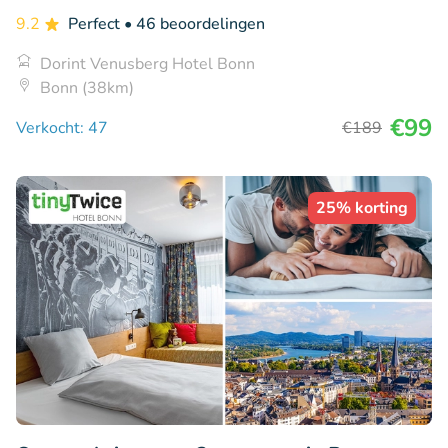
9.2
Perfect
• 46 beoordelingen
Dorint Venusberg Hotel Bonn
Bonn (38km)
€99
Verkocht: 47
€189
25% korting