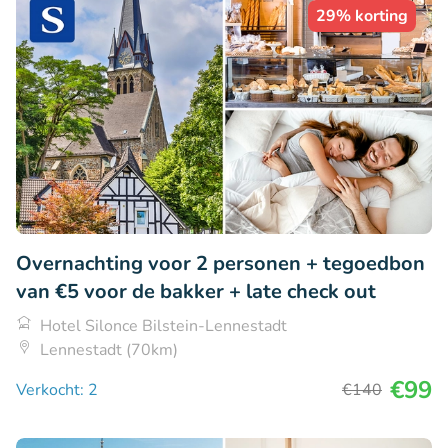
29% korting
Overnachting voor 2 personen + tegoedbon
van €5 voor de bakker + late check out
Hotel Silonce Bilstein-Lennestadt
Lennestadt (70km)
€99
Verkocht: 2
€140