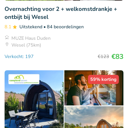
Overnachting voor 2 + welkomstdrankje +
ontbijt bij Wesel
8.1
Uitstekend
• 84 beoordelingen
MUZE Haus Duden
Wesel (75km)
€83
Verkocht: 197
€123
59% korting