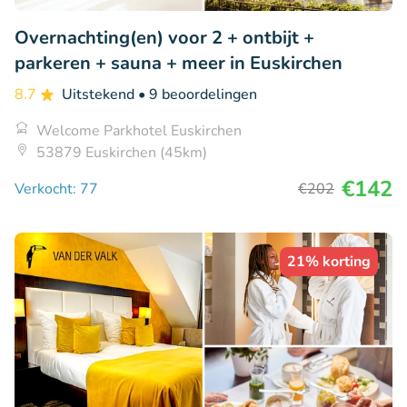
Overnachting(en) voor 2 + ontbijt +
parkeren + sauna + meer in Euskirchen
8.7
Uitstekend
• 9 beoordelingen
Welcome Parkhotel Euskirchen
53879 Euskirchen (45km)
€142
Verkocht: 77
€202
21% korting