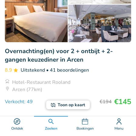
Overnachting(en) voor 2 + ontbijt + 2-
gangen keuzediner in Arcen
8.9
Uitstekend
• 41 beoordelingen
Hotel-Restaurant Rooland
Arcen (77km)
€145
Verkocht: 49
€194
Toon op kaart
69% korting
Ontdek
Zoeken
Boekingen
Menu