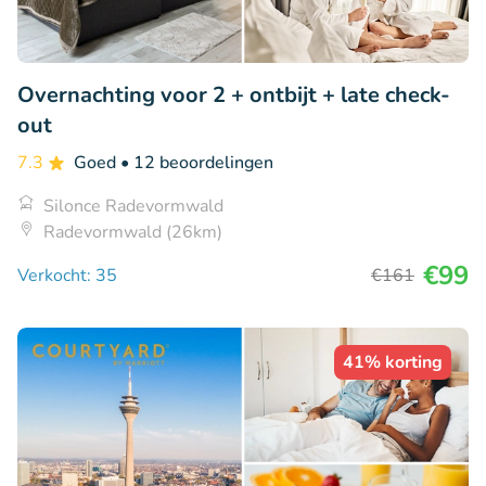
Overnachting voor 2 + ontbijt + late check-
out
7.3
Goed
• 12 beoordelingen
Silonce Radevormwald
Radevormwald (26km)
€99
Verkocht: 35
€161
41% korting