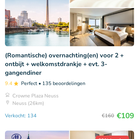
(Romantische) overnachting(en) voor 2 +
ontbijt + welkomstdrankje + evt. 3-
gangendiner
9.4
Perfect
• 135 beoordelingen
Crowne Plaza Neuss
Neuss (26km)
€109
Verkocht: 134
€160