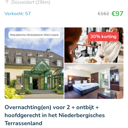
Düsseldorf (29km)
€97
Verkocht: 57
€162
30% korting
Overnachting(en) voor 2 + ontbijt +
hoofdgerecht in het Niederbergisches
Terrassenland