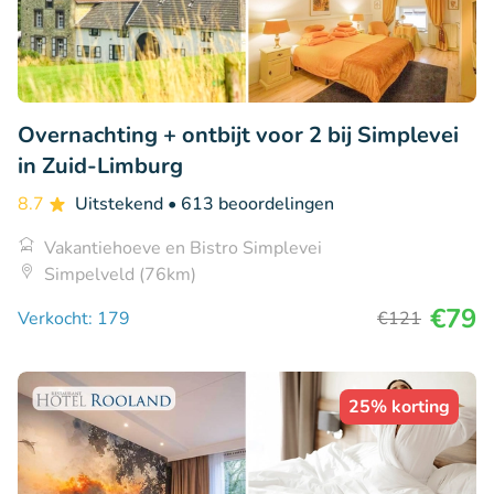
Overnachting + ontbijt voor 2 bij Simplevei
in Zuid-Limburg
8.7
Uitstekend
• 613 beoordelingen
Vakantiehoeve en Bistro Simplevei
Simpelveld (76km)
€79
Verkocht: 179
€121
25% korting