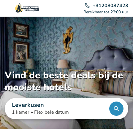
+31208087423
Bereikbaar tot 23:00 uur
Vind de beste deals bij de
mooiste hotels
Leverkusen
1 kamer •
Flexibele datum