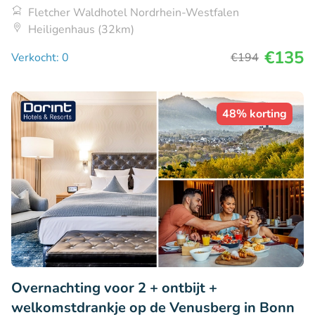
Fletcher Waldhotel Nordrhein-Westfalen
Heiligenhaus (32km)
€135
Verkocht: 0
€194
48% korting
Overnachting voor 2 + ontbijt +
welkomstdrankje op de Venusberg in Bonn