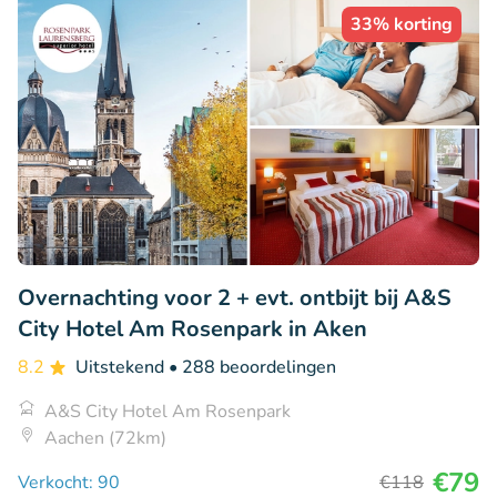
33% korting
Overnachting voor 2 + evt. ontbijt bij A&S
City Hotel Am Rosenpark in Aken
8.2
Uitstekend
• 288 beoordelingen
A&S City Hotel Am Rosenpark
Aachen (72km)
€79
Verkocht: 90
€118