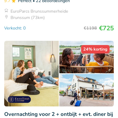
9.7
Perfect
• 22 beoordelingen
EuroParcs Brunssummerheide
Brunssum (73km)
€725
Verkocht: 0
€1198
24% korting
Overnachting voor 2 + ontbijt + evt. diner bij