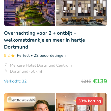
Overnachting voor 2 + ontbijt +
welkomstdrankje en meer in hartje
Dortmund
9.2
Perfect
• 22 beoordelingen
Mercure Hotel Dortmund Centrum
Dortmund (60km)
€139
Verkocht: 32
€215
33% korting