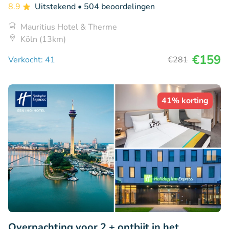
8.9
Uitstekend
• 504 beoordelingen
Mauritius Hotel & Therme
Köln (13km)
€159
Verkocht: 41
€281
41% korting
Overnachting voor 2 + ontbijt in het