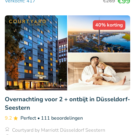
€99
Verkocht: 417
€269
40% korting
Overnachting voor 2 + ontbijt in Düsseldorf-
Seestern
9.2
Perfect
• 111 beoordelingen
Courtyard by Marriott Düsseldorf Seestern