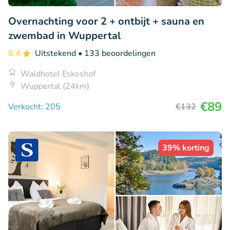
Overnachting voor 2 + ontbijt + sauna en
zwembad in Wuppertal
8.4
Uitstekend
• 133 beoordelingen
Waldhotel Eskeshof
Wuppertal (24km)
€89
Verkocht: 205
€132
39% korting