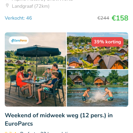
Landgraaf (72km)
€158
Verkocht: 46
€244
39% korting
Weekend of midweek weg (12 pers.) in
EuroParcs