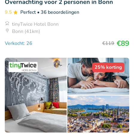
Overnachting voor 2 personen in Bonn
9.5
Perfect
• 36 beoordelingen
tinyTwice Hotel Bonn
Bonn (41km)
€89
Verkocht: 26
€119
25% korting