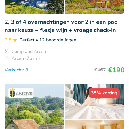
2, 3 of 4 overnachtingen voor 2 in een pod
naar keuze + flesje wijn + vroege check-in
9.8
Perfect
• 12 beoordelingen
Campland Arcen
Arcen (76km)
€190
Verkocht: 8
€467
35% korting