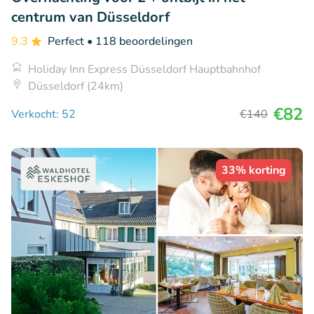
centrum van Düsseldorf
9.3
Perfect
• 118 beoordelingen
Holiday Inn Express Düsseldorf Hauptbahnhof
Düsseldorf (24km)
€82
Verkocht: 52
€140
33% korting