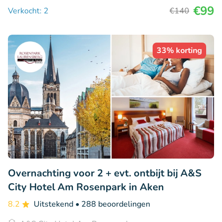
€99
Verkocht: 2
€140
33% korting
Overnachting voor 2 + evt. ontbijt bij A&S
City Hotel Am Rosenpark in Aken
8.2
Uitstekend
• 288 beoordelingen