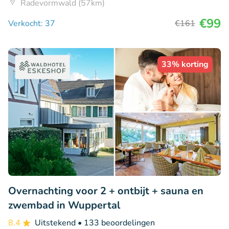
Radevormwald (57km)
€99
Verkocht: 37
€161
33% korting
Overnachting voor 2 + ontbijt + sauna en
zwembad in Wuppertal
8.4
Uitstekend
• 133 beoordelingen