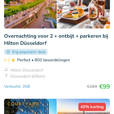
Overnachting voor 2 + ontbijt + parkeren bij
Hilton Düsseldorf
Erg populaire deal
9.2
Perfect
• 800 beoordelingen
Hilton Düsseldorf
Düsseldorf (68km)
€99
Verkocht: 358
€269
40% korting