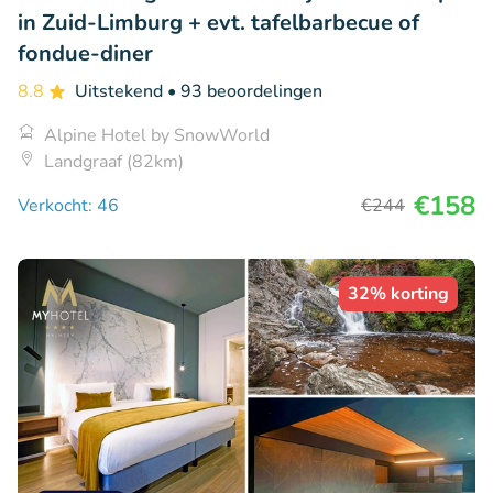
in Zuid-Limburg + evt. tafelbarbecue of
fondue-diner
8.8
Uitstekend
• 93 beoordelingen
Alpine Hotel by SnowWorld
Landgraaf (82km)
€158
Verkocht: 46
€244
32% korting