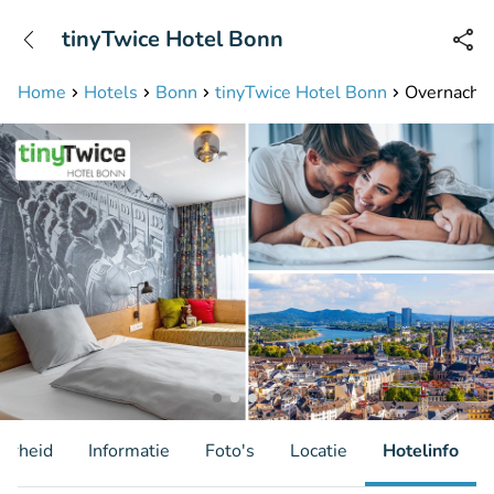
+31208087423
tinyTwice Hotel Bonn
Bereikbaar tot 23:00 uur
Home
Hotels
Bonn
tinyTwice Hotel Bonn
Overnachti
aarheid
Informatie
Foto's
Locatie
Hotelinfo