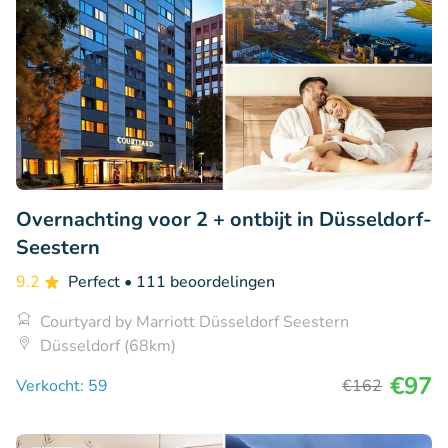
Overnachting voor 2 + ontbijt in Düsseldorf-
Seestern
9.2
Perfect
• 111 beoordelingen
Courtyard by Marriott Düsseldorf Seestern
Düsseldorf (68km)
€97
Verkocht: 59
€162