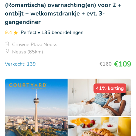
(Romantische) overnachting(en) voor 2 +
ontbijt + welkomstdrankje + evt. 3-
gangendiner
9.4
Perfect
• 135 beoordelingen
Crowne Plaza Neuss
Neuss (65km)
€109
Verkocht: 139
€160
41% korting