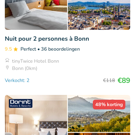
Nuit pour 2 personnes à Bonn
9.5
Perfect
• 36 beoordelingen
tinyTwice Hotel Bonn
Bonn (0km)
€89
Verkocht: 2
€118
48% korting