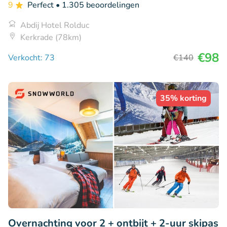
9
Perfect
• 1.305 beoordelingen
Abdij Hotel Rolduc
Kerkrade (78km)
€98
Verkocht: 73
€140
35% korting
Overnachting voor 2 + ontbijt + 2-uur skipas