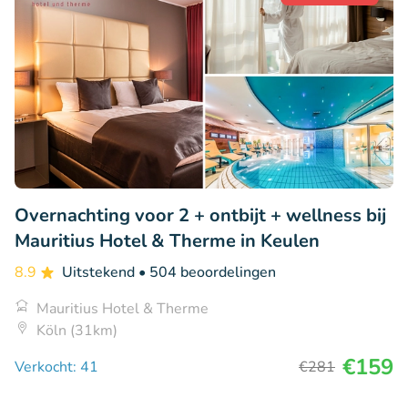
Overnachting voor 2 + ontbijt + wellness bij
Mauritius Hotel & Therme in Keulen
8.9
Uitstekend
• 504 beoordelingen
Mauritius Hotel & Therme
Köln (31km)
€159
Verkocht: 41
€281