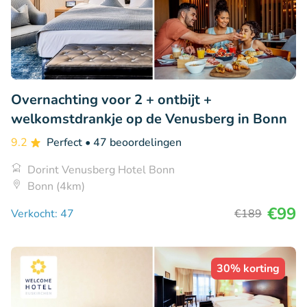
Overnachting voor 2 + ontbijt +
welkomstdrankje op de Venusberg in Bonn
9.2
Perfect
• 47 beoordelingen
Dorint Venusberg Hotel Bonn
Bonn (4km)
€99
Verkocht: 47
€189
30% korting