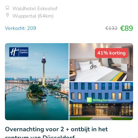
Waldhotel Eskeshof
Wuppertal (64km)
€89
Verkocht: 209
€132
41% korting
Overnachting voor 2 + ontbijt in het
centrum van Düsseldorf