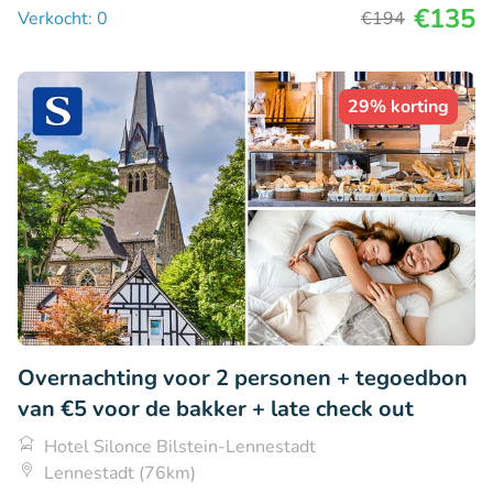
€135
Verkocht: 0
€194
29% korting
Overnachting voor 2 personen + tegoedbon
van €5 voor de bakker + late check out
Hotel Silonce Bilstein-Lennestadt
Lennestadt (76km)