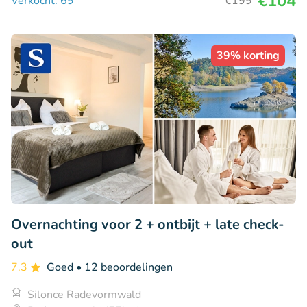
€104
Verkocht: 69
€199
39% korting
Overnachting voor 2 + ontbijt + late check-
out
7.3
Goed
• 12 beoordelingen
Silonce Radevormwald