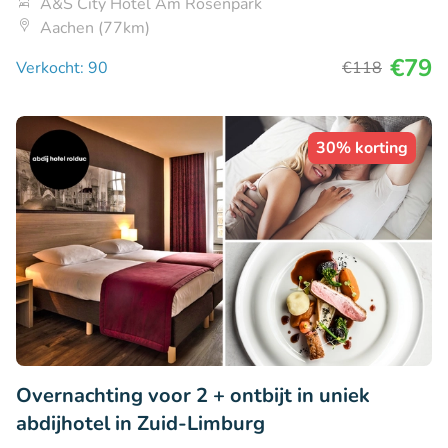
A&S City Hotel Am Rosenpark
Aachen (77km)
€79
Verkocht: 90
€118
30% korting
Overnachting voor 2 + ontbijt in uniek
abdijhotel in Zuid-Limburg