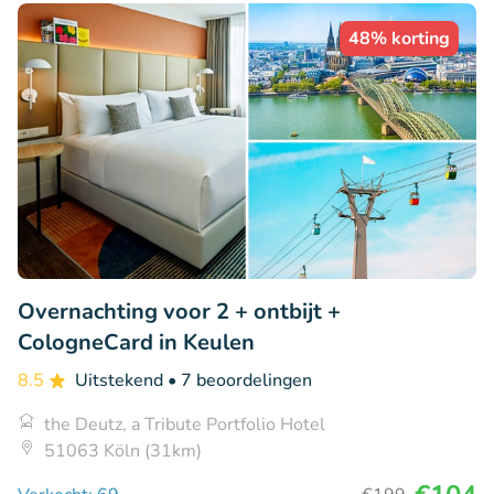
48% korting
Overnachting voor 2 + ontbijt +
CologneCard in Keulen
8.5
Uitstekend
• 7 beoordelingen
the Deutz, a Tribute Portfolio Hotel
51063 Köln (31km)