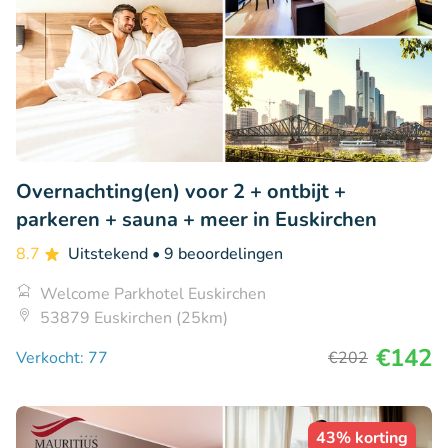
Overnachting(en) voor 2 + ontbijt +
parkeren + sauna + meer in Euskirchen
8.7
Uitstekend
• 9 beoordelingen
Welcome Parkhotel Euskirchen
53879 Euskirchen (25km)
€142
Verkocht: 77
€202
43% korting