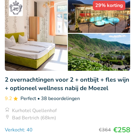
29% korting
2 overnachtingen voor 2 + ontbijt + fles wijn
+ optioneel wellness nabij de Moezel
9.2
Perfect
• 38 beoordelingen
Kurhotel Quellenhof
Bad Bertrich (68km)
€258
Verkocht: 40
€364