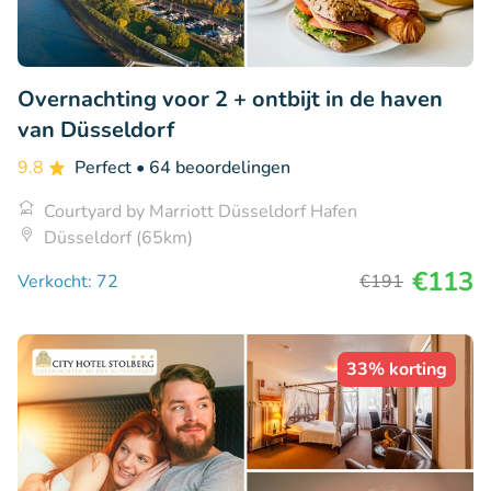
Overnachting voor 2 + ontbijt in de haven
van Düsseldorf
9.8
Perfect
• 64 beoordelingen
Courtyard by Marriott Düsseldorf Hafen
Düsseldorf (65km)
€113
Verkocht: 72
€191
33% korting