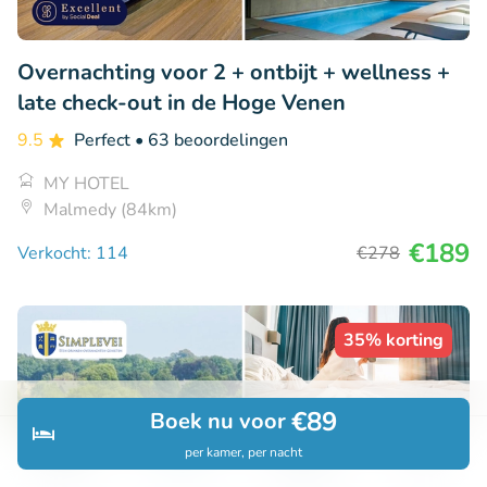
Overnachting voor 2 + ontbijt + wellness +
late check-out in de Hoge Venen
9.5
Perfect
• 63 beoordelingen
MY HOTEL
Malmedy (84km)
€189
Verkocht: 114
€278
35% korting
€89
Boek nu voor
per kamer, per nacht
Ontdek
Zoeken
Boekingen
Menu