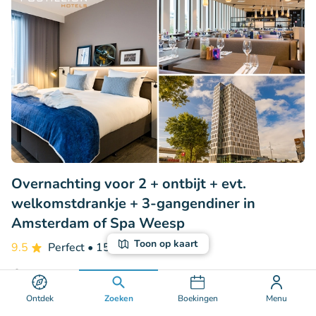
Overnachting voor 2 + ontbijt + evt.
welkomstdrankje + 3-gangendiner in
Amsterdam of Spa Weesp
Toon op kaart
9.5
Perfect
• 151 beoordelingen
Postillion Hotel Amsterdam
Amsterdam (35km)
Ontdek
Zoeken
Boekingen
Menu