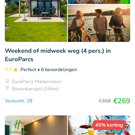
Weekend of midweek weg (4 pers.) in
EuroParcs
9.1
Perfect
• 6 beoordelingen
EuroParcs Markermeer
Bovenkarspel (34km)
€269
Verkocht: 28
€358
45% korting