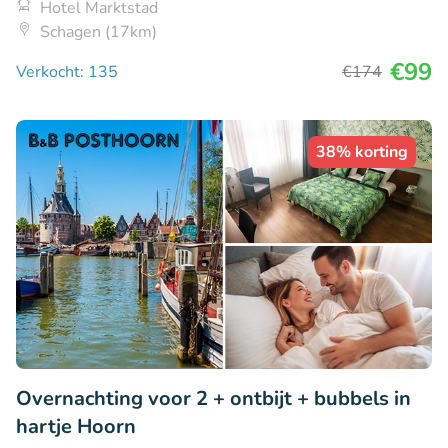
Hotel Marktstad
Schagen (17km)
€99
Verkocht: 135
€174
38% korting
Overnachting voor 2 + ontbijt + bubbels in
hartje Hoorn