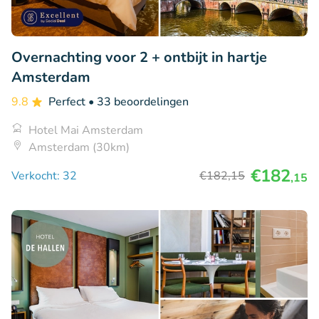
Overnachting voor 2 + ontbijt in hartje
Amsterdam
9.8
Perfect
• 33 beoordelingen
Hotel Mai Amsterdam
Amsterdam (30km)
€182
Verkocht: 32
€182
,15
,15