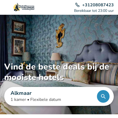
+31208087423
Bereikbaar tot 23:00 uur
Vind de beste deals bij de
mooiste hotels
Alkmaar
1 kamer •
Flexibele datum