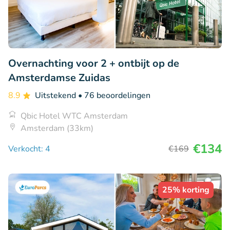
Overnachting voor 2 + ontbijt op de
Amsterdamse Zuidas
8.9
Uitstekend
• 76 beoordelingen
Qbic Hotel WTC Amsterdam
Amsterdam (33km)
€134
Verkocht: 4
€169
25% korting