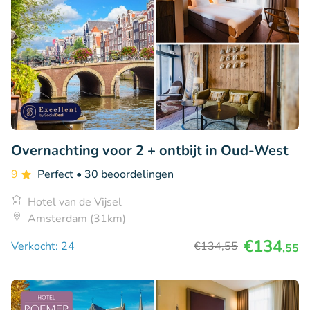
Overnachting voor 2 + ontbijt in Oud-West
9
Perfect
• 30 beoordelingen
Hotel van de Vijsel
Amsterdam (31km)
€134
Verkocht: 24
€134
,55
,55