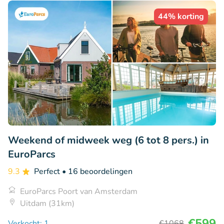
44% korting
Weekend of midweek weg (6 tot 8 pers.) in
EuroParcs
9.3
Perfect
• 16 beoordelingen
EuroParcs Poort van Amsterdam
Uitdam (31km)
€599
Verkocht: 1
€1068