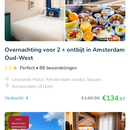
Overnachting voor 2 + ontbijt in Amsterdam
Oud-West
9.6
Perfect
• 86 beoordelingen
Leonardo Hotel Amsterdam Leidse Square
Amsterdam (31km)
€134
Verkocht: 4
€149
,96
,97