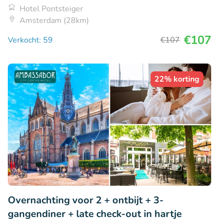
Hotel Pontsteiger
Amsterdam (28km)
€107
Verkocht: 59
€107
22% korting
Overnachting voor 2 + ontbijt + 3-
gangendiner + late check-out in hartje