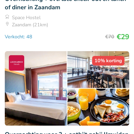
of diner in Zaandam
Space Hostel
Zaandam (21km)
€29
Verkocht: 48
€70
10% korting