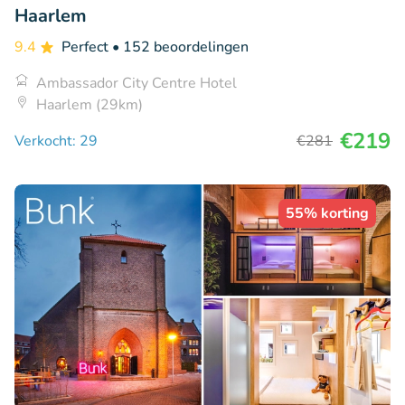
Haarlem
9.4
Perfect
• 152 beoordelingen
Ambassador City Centre Hotel
Haarlem (29km)
€219
Verkocht: 29
€281
55% korting