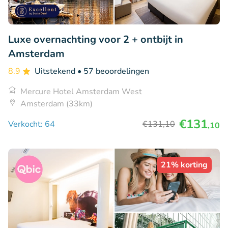
Luxe overnachting voor 2 + ontbijt in
Amsterdam
8.9
Uitstekend
• 57 beoordelingen
Mercure Hotel Amsterdam West
Amsterdam (33km)
€131
Verkocht: 64
€131
,10
,10
21% korting