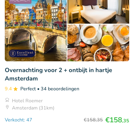
Overnachting voor 2 + ontbijt in hartje
Amsterdam
9.4
Perfect
• 34 beoordelingen
Hotel Roemer
Amsterdam (31km)
€158
Verkocht: 47
€158
,35
,35