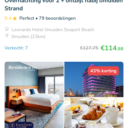
Overnachting voor 2 + ontbijt nabij IJmuiden
Strand
9.4
Perfect
• 79 beoordelingen
Leonardo Hotel IJmuiden Seaport Beach
IJmuiden (23km)
€114
Verkocht: 7
€127
,75
,98
43% korting