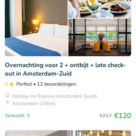
Overnachting voor 2 + ontbijt + late check-
out in Amsterdam-Zuid
9
Perfect
• 12 beoordelingen
Holiday Inn Express Amsterdam South
Amsterdam (34km)
€120
Verkocht: 3
€217