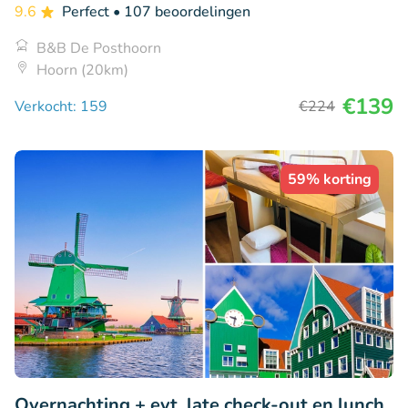
9.6
Perfect
• 107 beoordelingen
B&B De Posthoorn
Hoorn (20km)
€139
Verkocht: 159
€224
59% korting
Overnachting + evt. late check-out en lunch