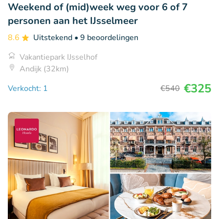
Weekend of (mid)week weg voor 6 of 7
personen aan het IJsselmeer
8.6
Uitstekend
• 9 beoordelingen
Vakantiepark IJsselhof
Andijk (32km)
€325
Verkocht: 1
€540