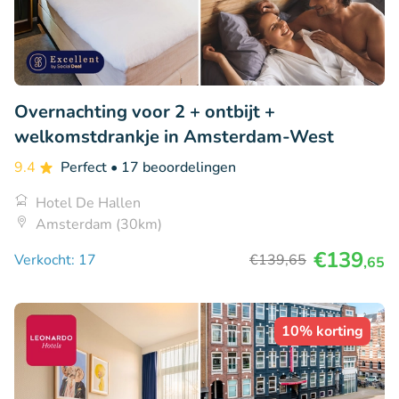
Overnachting voor 2 + ontbijt +
welkomstdrankje in Amsterdam-West
9.4
Perfect
• 17 beoordelingen
Hotel De Hallen
Amsterdam (30km)
€139
Verkocht: 17
€139
,65
,65
10% korting