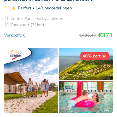
9.2
Perfect
• 149 beoordelingen
Center Parcs Park Zandvoort
Zandvoort (31km)
€371
Verkocht: 0
€436
,47
40% korting