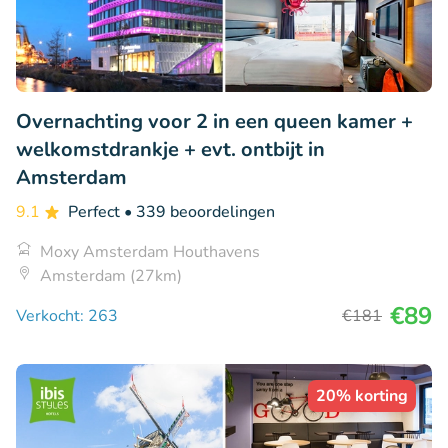
Overnachting voor 2 in een queen kamer +
welkomstdrankje + evt. ontbijt in
Amsterdam
9.1
Perfect
• 339 beoordelingen
Moxy Amsterdam Houthavens
Amsterdam (27km)
€89
Verkocht: 263
€181
20% korting