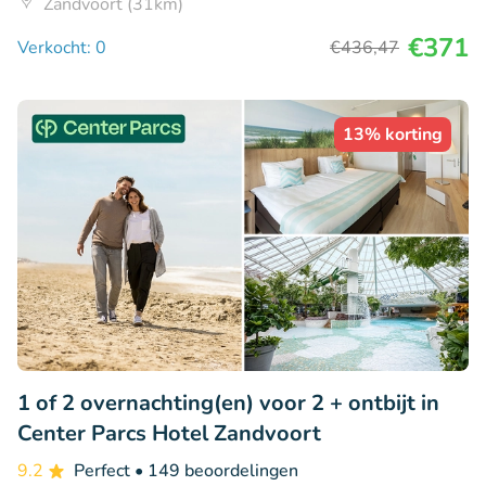
Zandvoort (31km)
€371
Verkocht: 0
€436
,47
13% korting
1 of 2 overnachting(en) voor 2 + ontbijt in
Center Parcs Hotel Zandvoort
9.2
Perfect
• 149 beoordelingen