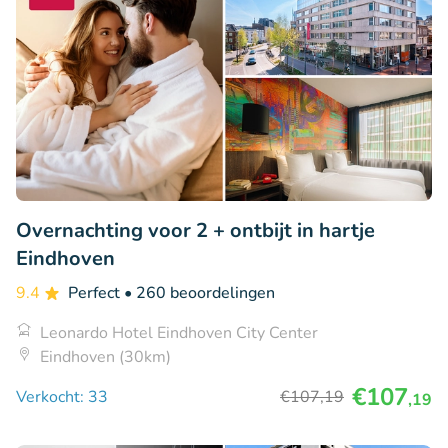
Overnachting voor 2 + ontbijt in hartje
Eindhoven
9.4
Perfect
• 260 beoordelingen
Leonardo Hotel Eindhoven City Center
Eindhoven (30km)
€107
Verkocht: 33
€107
,19
,19