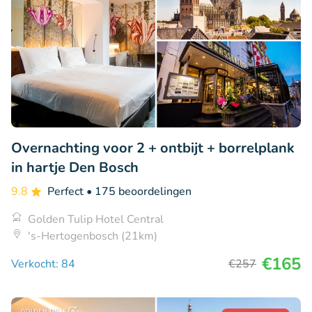
Overnachting voor 2 + ontbijt + borrelplank
in hartje Den Bosch
9.8
Perfect
• 175 beoordelingen
Golden Tulip Hotel Central
's-Hertogenbosch (21km)
€165
Verkocht: 84
€257