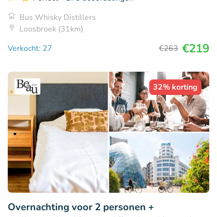
Bus Whisky Distillers
Loosbroek (31km)
€219
Verkocht: 27
€263
32% korting
Overnachting voor 2 personen +