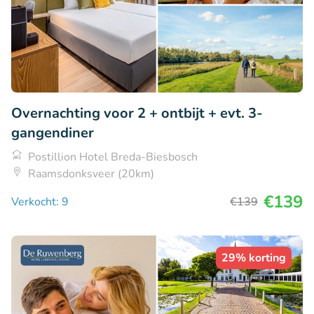
Overnachting voor 2 + ontbijt + evt. 3-
gangendiner
Postillion Hotel Breda-Biesbosch
Raamsdonksveer (20km)
€139
Verkocht: 9
€139
29% korting