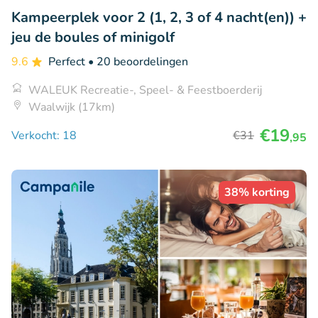
Kampeerplek voor 2 (1, 2, 3 of 4 nacht(en)) +
jeu de boules of minigolf
9.6
Perfect
• 20 beoordelingen
WALEUK Recreatie-, Speel- & Feestboerderij
Waalwijk (17km)
€19
Verkocht: 18
€31
,95
38% korting