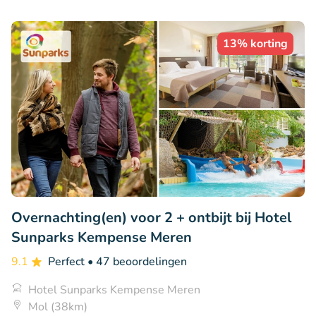
13% korting
Overnachting(en) voor 2 + ontbijt bij Hotel
Sunparks Kempense Meren
9.1
Perfect
• 47 beoordelingen
Hotel Sunparks Kempense Meren
Mol (38km)