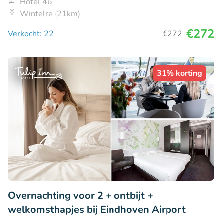
Hotel 46
Wintelre (21km)
€272
Verkocht: 22
€272
31% korting
Overnachting voor 2 + ontbijt +
welkomsthapjes bij Eindhoven Airport