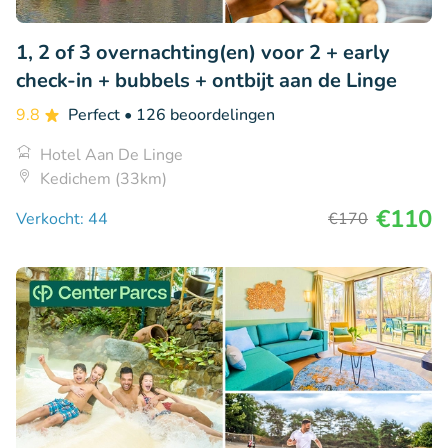
1, 2 of 3 overnachting(en) voor 2 + early
check-in + bubbels + ontbijt aan de Linge
9.8
Perfect
• 126 beoordelingen
Hotel Aan De Linge
Kedichem (33km)
€110
Verkocht: 44
€170