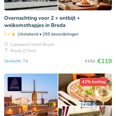
Overnachting voor 2 + ontbijt +
welkomsthapjes in Breda
8.4
Uitstekend
• 285 beoordelingen
Campanile Hotel Breda
Breda (17km)
€119
Verkocht: 74
€192
42% korting