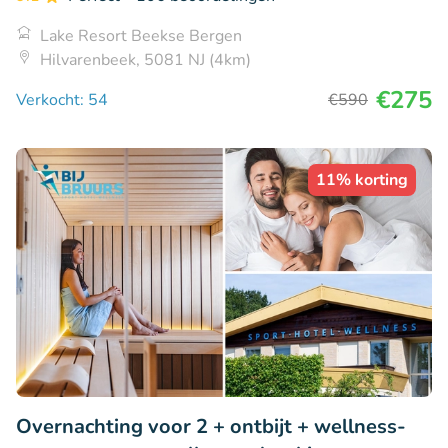
Lake Resort Beekse Bergen
Hilvarenbeek, 5081 NJ (4km)
€275
Verkocht: 54
€590
11% korting
Overnachting voor 2 + ontbijt + wellness-