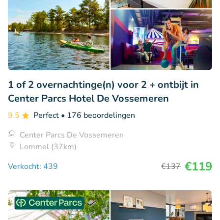
1 of 2 overnachtinge(n) voor 2 + ontbijt in
Center Parcs Hotel De Vossemeren
9.5
Perfect
• 176 beoordelingen
Center Parcs De Vossemeren
Lommel (37km)
€119
Verkocht: 439
€137