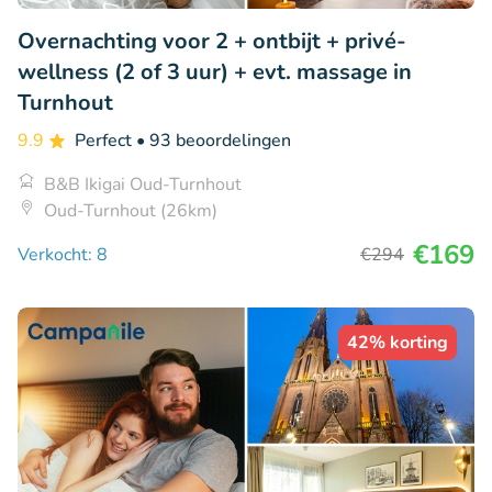
Overnachting voor 2 + ontbijt + privé-
wellness (2 of 3 uur) + evt. massage in
Turnhout
9.9
Perfect
• 93 beoordelingen
B&B Ikigai Oud-Turnhout
Oud-Turnhout (26km)
€169
Verkocht: 8
€294
42% korting