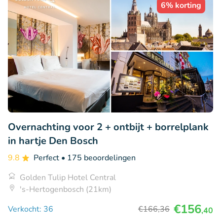
6% korting
Overnachting voor 2 + ontbijt + borrelplank
in hartje Den Bosch
9.8
Perfect
• 175 beoordelingen
Golden Tulip Hotel Central
's-Hertogenbosch (21km)
€156
Verkocht: 36
€166
,36
,40