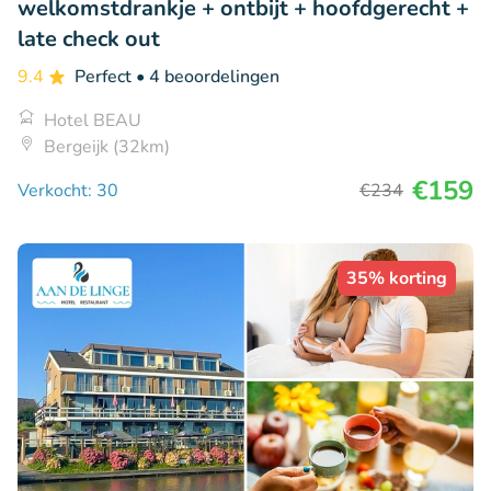
welkomstdrankje + ontbijt + hoofdgerecht +
late check out
9.4
Perfect
• 4 beoordelingen
Hotel BEAU
Bergeijk (32km)
€159
Verkocht: 30
€234
35% korting