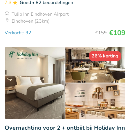
7.3
Goed
• 82 beoordelingen
Tulip Inn Eindhoven Airport
Eindhoven (23km)
€109
Verkocht: 92
€159
26% korting
Overnachting voor 2 + ontbijt bij Holiday Inn