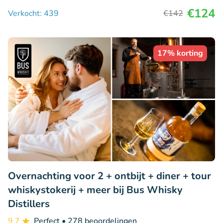
€124
Verkocht: 439
€142
17% korting
Overnachting voor 2 + ontbijt + diner + tour
whiskystokerij + meer bij Bus Whisky
Distillers
9.7
Perfect
• 278 beoordelingen