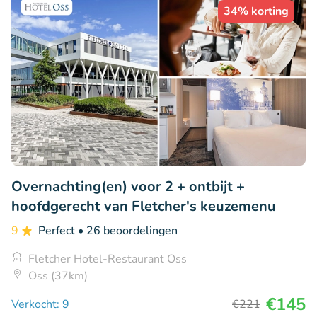
34% korting
Overnachting(en) voor 2 + ontbijt +
hoofdgerecht van Fletcher's keuzemenu
9
Perfect
• 26 beoordelingen
Fletcher Hotel-Restaurant Oss
Oss (37km)
€145
Verkocht: 9
€221