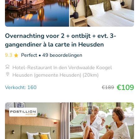
Overnachting voor 2 + ontbijt + evt. 3-
gangendiner à la carte in Heusden
9.3
Perfect
• 49 beoordelingen
Hotel-Restaurant In den Verdwaalde Koogel
Heusden (gemeente Heusden) (20km)
€109
Verkocht: 160
€189