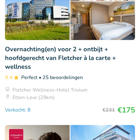
Overnachting(en) voor 2 + ontbijt +
hoofdgerecht van Fletcher à la carte +
wellness
9.4
Perfect
• 25 beoordelingen
Fletcher Wellness-Hotel Trivium
Etten-Leur (29km)
€175
Verkocht: 8
€231