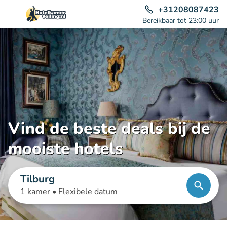
+31208087423
Bereikbaar tot 23:00 uur
Vind de beste deals bij de
mooiste hotels
Tilburg
1 kamer •
Flexibele datum