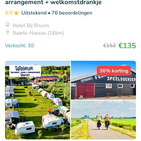
arrangement + welkomstdrankje
8.8
Uitstekend
• 76 beoordelingen
Hotel Bij Bruurs
Baarle-Nassau (16km)
€135
Verkocht: 30
€152
36% korting