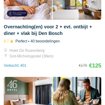
Overnachting(en) voor 2 + evt. ontbijt +
diner + vlak bij Den Bosch
9.7
Perfect
• 40 beoordelingen
Hotel De Ruwenberg
Sint-Michielsgestel (36km)
€125
Verkocht: 401
€175