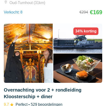
Oud-Turnhout (31km)
€169
Verkocht: 8
€294
34% korting
Overnachting voor 2 + rondleiding
Kloosterschip + diner
9.7
Perfect
• 529 beoordelingen