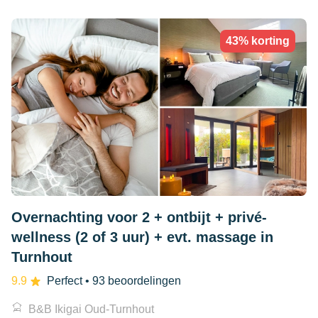
43% korting
Overnachting voor 2 + ontbijt + privé-
wellness (2 of 3 uur) + evt. massage in
Turnhout
9.9
Perfect
• 93 beoordelingen
B&B Ikigai Oud-Turnhout