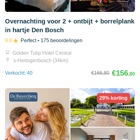
Overnachting voor 2 + ontbijt + borrelplank
in hartje Den Bosch
9.8
Perfect
• 175 beoordelingen
Golden Tulip Hotel Central
's-Hertogenbosch (34km)
€156
Verkocht: 40
€166
,80
,80
29% korting