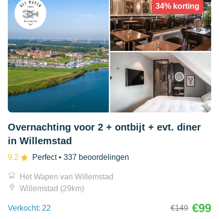
34% korting
Overnachting voor 2 + ontbijt + evt. diner
in Willemstad
9.2
Perfect
• 337 beoordelingen
Het Wapen van Willemstad
Willemstad (29km)
€99
Verkocht: 22
€149