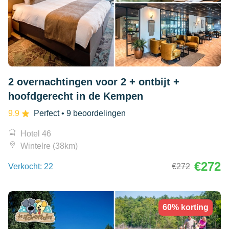
2 overnachtingen voor 2 + ontbijt +
hoofdgerecht in de Kempen
9.9
Perfect
• 9 beoordelingen
Hotel 46
Wintelre (38km)
€272
Verkocht: 22
€272
60% korting