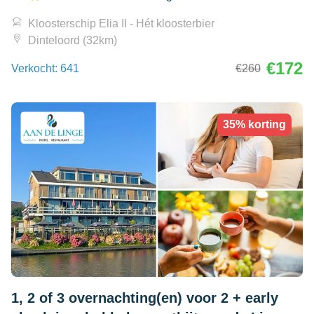
Kloosterschip Elia II - Hét kloosterbier
Dinteloord (32km)
€172
Verkocht: 641
€260
35% korting
1, 2 of 3 overnachting(en) voor 2 + early