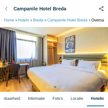
+31208087423
Campanile Hotel Breda
Bereikbaar tot 23:00 uur
Home
Hotels
Breda
Campanile Hotel Breda
Overnacht
hikbaarheid
Informatie
Foto's
Locatie
Hotelinfo