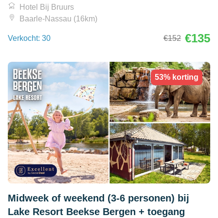
Hotel Bij Bruurs
Baarle-Nassau (16km)
€135
Verkocht: 30
€152
53% korting
Midweek of weekend (3-6 personen) bij
Lake Resort Beekse Bergen + toegang