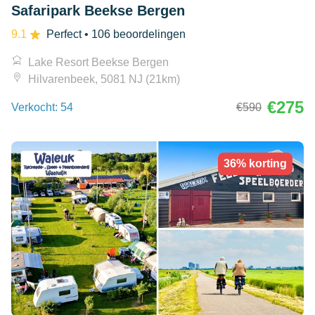
Safaripark Beekse Bergen
9.1
Perfect
• 106 beoordelingen
Lake Resort Beekse Bergen
Hilvarenbeek, 5081 NJ (21km)
€275
Verkocht: 54
€590
36% korting