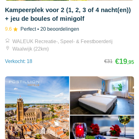
Kampeerplek voor 2 (1, 2, 3 of 4 nacht(en))
+ jeu de boules of minigolf
9.6
Perfect
• 20 beoordelingen
WALEUK Recreatie-, Speel- & Feestboerderij
Waalwijk (22km)
€19
Verkocht: 18
€31
,95