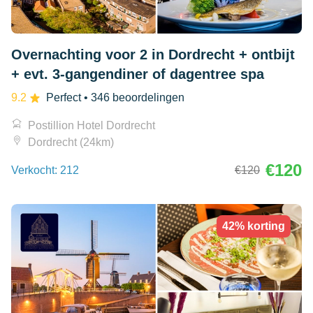
Overnachting voor 2 in Dordrecht + ontbijt
+ evt. 3-gangendiner of dagentree spa
9.2
Perfect
• 346 beoordelingen
Postillion Hotel Dordrecht
Dordrecht (24km)
€120
Verkocht: 212
€120
42% korting