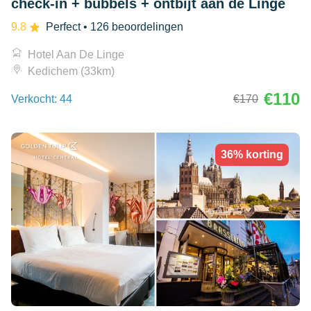
check-in + bubbels + ontbijt aan de Linge
9.8
Perfect
• 126 beoordelingen
Hotel Aan De Linge
Kedichem (33km)
€110
Verkocht: 44
€170
36% korting