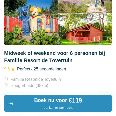
Midweek of weekend voor 6 personen bij
Familie Resort de Tovertuin
9.6
Perfect
• 25 beoordelingen
Familie Resort de Tovertuin
Hoogerheide (38km)
€399
Verkocht: 152
€991
€119
Boek nu voor
per kamer, per nacht
Ontdek
Zoeken
Boekingen
Menu