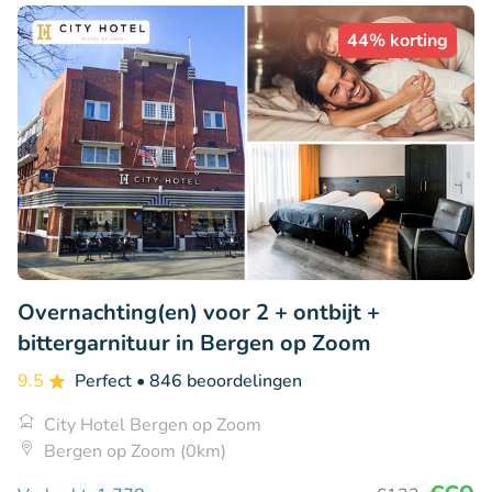
44% korting
Overnachting(en) voor 2 + ontbijt +
bittergarnituur in Bergen op Zoom
9.5
Perfect
• 846 beoordelingen
City Hotel Bergen op Zoom
Bergen op Zoom (0km)