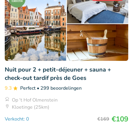
Nuit pour 2 + petit-déjeuner + sauna +
check-out tardif près de Goes
9.3
Perfect
• 299 beoordelingen
Op 't Hof Olmenstein
Kloetinge (25km)
€109
Verkocht: 0
€169