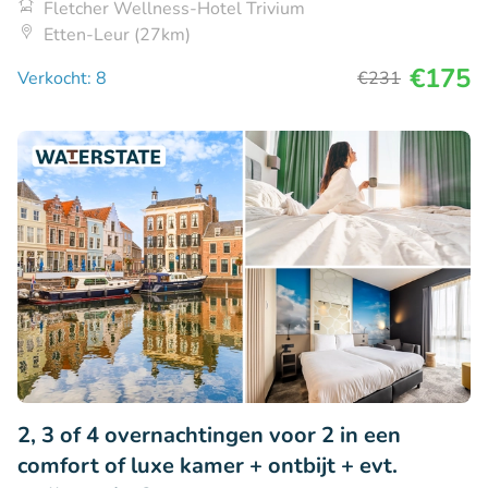
Fletcher Wellness-Hotel Trivium
Etten-Leur (27km)
€175
Verkocht: 8
€231
2, 3 of 4 overnachtingen voor 2 in een
comfort of luxe kamer + ontbijt + evt.