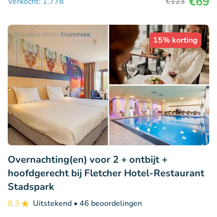
€69
Verkocht: 1.778
€123
15% korting
Overnachting(en) voor 2 + ontbijt +
hoofdgerecht bij Fletcher Hotel-Restaurant
Stadspark
8.3
Uitstekend
• 46 beoordelingen