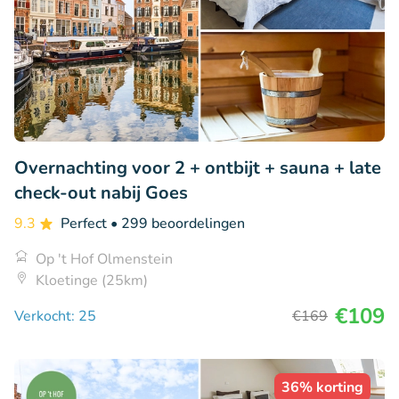
Overnachting voor 2 + ontbijt + sauna + late
check-out nabij Goes
9.3
Perfect
• 299 beoordelingen
Op 't Hof Olmenstein
Kloetinge (25km)
€109
Verkocht: 25
€169
36% korting