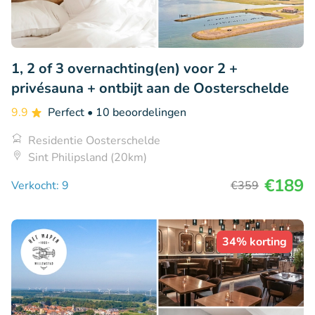
1, 2 of 3 overnachting(en) voor 2 +
privésauna + ontbijt aan de Oosterschelde
9.9
Perfect
• 10 beoordelingen
Residentie Oosterschelde
Sint Philipsland (20km)
€189
Verkocht: 9
€359
34% korting