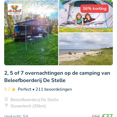
36% korting
2, 5 of 7 overnachtingen op de camping van
Beleefboerderij De Stelle
9.7
Perfect
• 211 beoordelingen
Beleefboerderij De Stelle
Ouwerkerk (26km)
€37
Verkocht: 54
€58