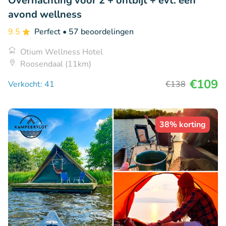
Overnachting voor 2 + ontbijt + evt. een
avond wellness
9.5
Perfect
• 57 beoordelingen
Otium Wellness Hotel
Roosendaal (11km)
€109
Verkocht: 41
€138
38% korting