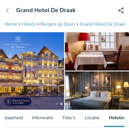
+31208087423
Grand Hotel De Draak
Bereikbaar tot 23:00 uur
Home
Hotels
Bergen op Zoom
Grand Hotel De Draak
hikbaarheid
Informatie
Foto's
Locatie
Hotelinfo