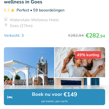
wellness in Goes
9.3
Perfect
• 59 beoordelingen
Waterstate Wellness Hotel
Goes (27km)
€282
Verkocht: 3
€282
,94
,94
49% korting
€149
Boek nu voor
per kamer, per nacht
Ontdek
Zoeken
Boekingen
Menu