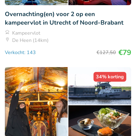
Overnachting(en) voor 2 op een
kampeervlot in Utrecht of Noord-Brabant
Kampeervlot
De Heen (14km)
€79
Verkocht: 143
€127
,50
34% korting