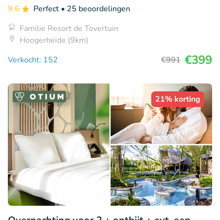
9.6
Perfect
• 25 beoordelingen
Familie Resort de Tovertuin
Hoogerheide (9km)
€399
Verkocht: 152
€991
21% korting