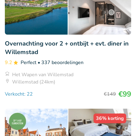
Overnachting voor 2 + ontbijt + evt. diner in
Willemstad
9.2
Perfect
• 337 beoordelingen
Het Wapen van Willemstad
Willemstad (24km)
€99
Verkocht: 22
€149
36% korting