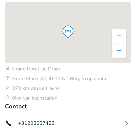
Grand Hotel De Draak
Grote Markt 37, 4611 NT Bergen op Zoom
370 km van Le Havre
0km van treinstation
Contact
+31208087423