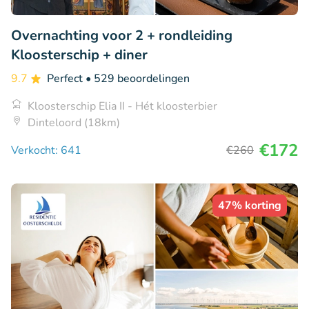
Overnachting voor 2 + rondleiding
Kloosterschip + diner
9.7
Perfect
• 529 beoordelingen
Kloosterschip Elia II - Hét kloosterbier
Dinteloord (18km)
€172
Verkocht: 641
€260
47% korting