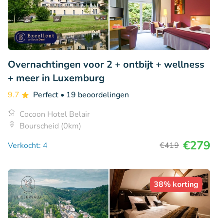
Overnachtingen voor 2 + ontbijt + wellness
+ meer in Luxemburg
9.7
Perfect
• 19 beoordelingen
Cocoon Hotel Belair
Bourscheid (0km)
€279
Verkocht: 4
€419
38% korting