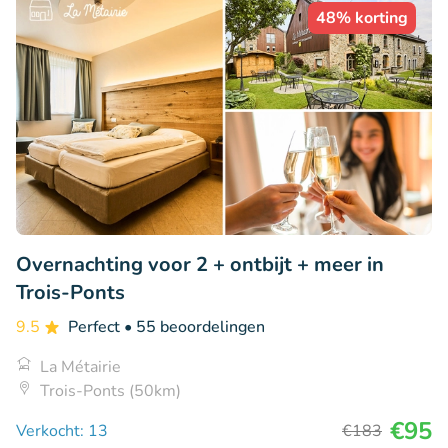
48% korting
Overnachting voor 2 + ontbijt + meer in
Trois-Ponts
9.5
Perfect
• 55 beoordelingen
La Métairie
Trois-Ponts (50km)
€95
Verkocht: 13
€183