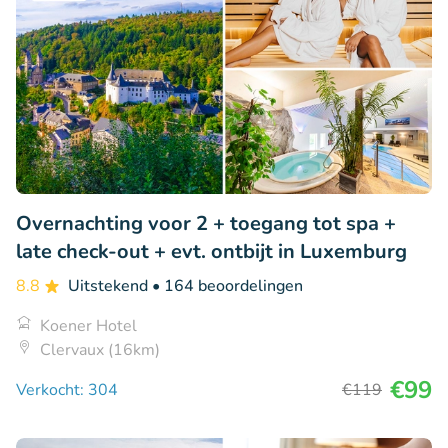
Overnachting voor 2 + toegang tot spa +
late check-out + evt. ontbijt in Luxemburg
8.8
Uitstekend
• 164 beoordelingen
Koener Hotel
Clervaux (16km)
€99
Verkocht: 304
€119