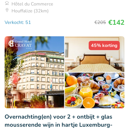
Hôtel du Commerce
Houffalize (32km)
€142
Verkocht: 51
€205
45% korting
Overnachting(en) voor 2 + ontbijt + glas
mousserende wijn in hartje Luxemburg-