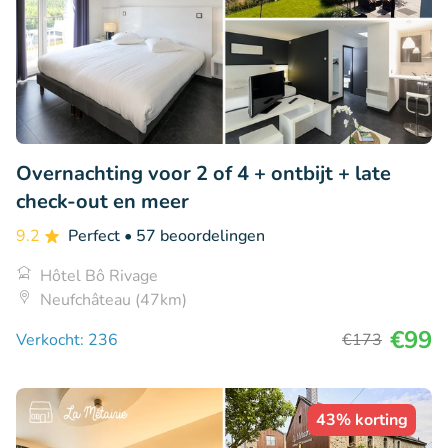
Overnachting voor 2 of 4 + ontbijt + late
check-out en meer
9.2
Perfect
• 57 beoordelingen
Hôtel Bô Rivage
Neufchâteau (47km)
€99
Verkocht: 236
€173
43% korting