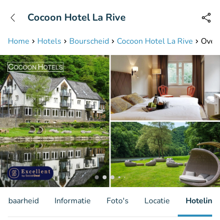
+31208087423
Cocoon Hotel La Rive
Bereikbaar tot 23:00 uur
Home
Hotels
Bourscheid
Cocoon Hotel La Rive
Overn
hikbaarheid
Informatie
Foto's
Locatie
Hotelinfo