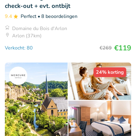
check-out + evt. ontbijt
9.4
Perfect
• 8 beoordelingen
Domaine du Bois d'Arlon
Arlon (37km)
€119
Verkocht: 80
€269
24% korting