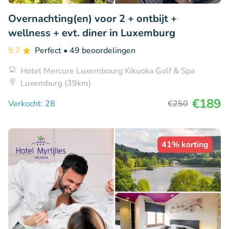
Overnachting(en) voor 2 + ontbijt +
wellness + evt. diner in Luxemburg
9.7
Perfect
• 49 beoordelingen
Hotel Mercure Luxembourg Kikuoka Golf & Spa
Luxemburg (39km)
€189
Verkocht: 28
€250
41% korting