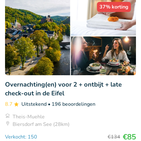
37% korting
Overnachting(en) voor 2 + ontbijt + late
check-out in de Eifel
8.7
Uitstekend
• 196 beoordelingen
Theis-Muehle
Biersdorf am See (28km)
€85
Verkocht: 150
€134