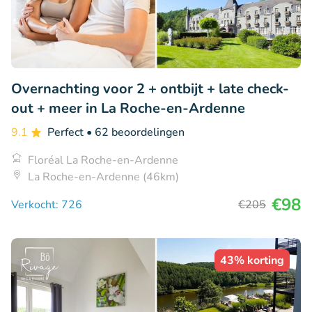
Overnachting voor 2 + ontbijt + late check-
out + meer in La Roche-en-Ardenne
9.1
Perfect
• 62 beoordelingen
Floréal La Roche-en-Ardenne
La Roche-en-Ardenne (46km)
€98
Verkocht: 726
€205
43% korting