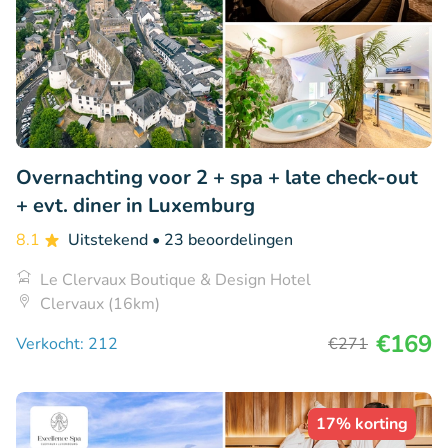
Overnachting voor 2 + spa + late check-out
+ evt. diner in Luxemburg
8.1
Uitstekend
• 23 beoordelingen
Le Clervaux Boutique & Design Hotel
Clervaux (16km)
€169
Verkocht: 212
€271
17% korting