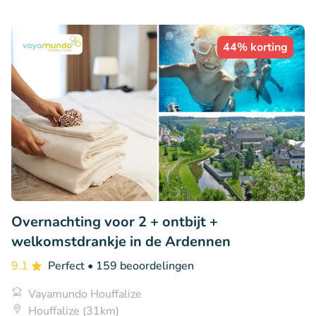
44% korting
Overnachting voor 2 + ontbijt +
welkomstdrankje in de Ardennen
9.1
Perfect
• 159 beoordelingen
Vayamundo Houffalize
Houffalize (31km)