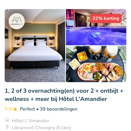
32% korting
1, 2 of 3 overnachting(en) voor 2 + ontbijt +
wellness + meer bij Hôtel L'Amandier
9.9
Perfect
• 39 beoordelingen
Hôtel L'Amandier
Libramont-Chevigny (51km)