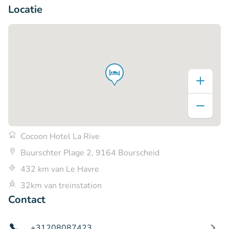
Locatie
Cocoon Hotel La Rive
Buurschter Plage 2, 9164 Bourscheid
432 km van Le Havre
32km van treinstation
Contact
+31208087423