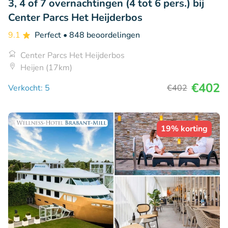
3, 4 of 7 overnachtingen (4 tot 6 pers.) bij
Center Parcs Het Heijderbos
9.1
Perfect
• 848 beoordelingen
Center Parcs Het Heijderbos
Heijen (17km)
€402
Verkocht: 5
€402
19% korting