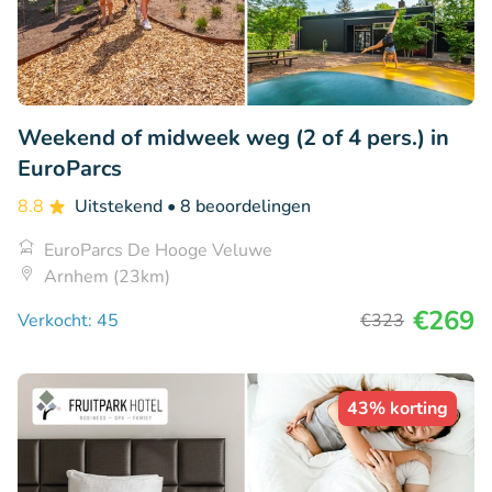
Weekend of midweek weg (2 of 4 pers.) in
EuroParcs
8.8
Uitstekend
• 8 beoordelingen
EuroParcs De Hooge Veluwe
Arnhem (23km)
€269
Verkocht: 45
€323
43% korting