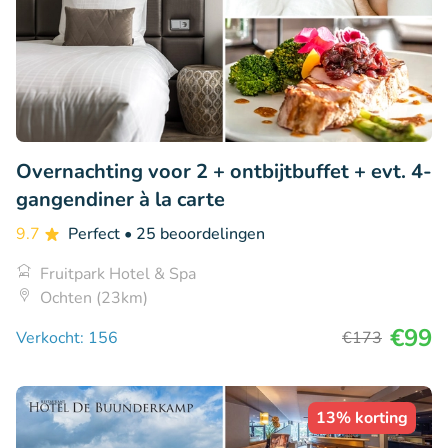
Overnachting voor 2 + ontbijtbuffet + evt. 4-
gangendiner à la carte
9.7
Perfect
• 25 beoordelingen
Fruitpark Hotel & Spa
Ochten (23km)
€99
Verkocht: 156
€173
13% korting