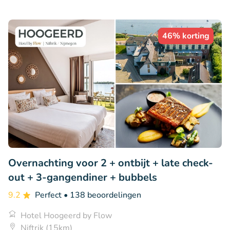
46% korting
Overnachting voor 2 + ontbijt + late check-
out + 3-gangendiner + bubbels
9.2
Perfect
• 138 beoordelingen
Hotel Hoogeerd by Flow
Niftrik (15km)