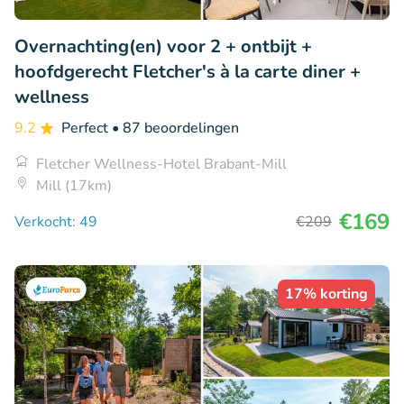
Overnachting(en) voor 2 + ontbijt +
hoofdgerecht Fletcher's à la carte diner +
wellness
9.2
Perfect
• 87 beoordelingen
Fletcher Wellness-Hotel Brabant-Mill
Mill (17km)
€169
Verkocht: 49
€209
17% korting