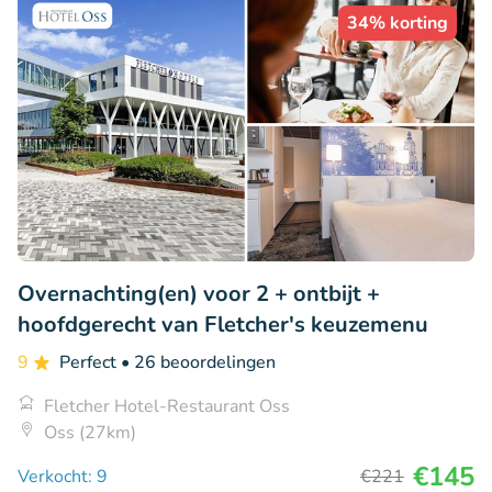
34% korting
Overnachting(en) voor 2 + ontbijt +
hoofdgerecht van Fletcher's keuzemenu
9
Perfect
• 26 beoordelingen
Fletcher Hotel-Restaurant Oss
Oss (27km)
€145
Verkocht: 9
€221