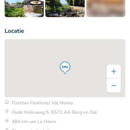
+7
Locatie
Fletcher Parkhotel Val Monte
Oude Holleweg 5, 6572 AA Berg en Dal
484 km van Le Havre