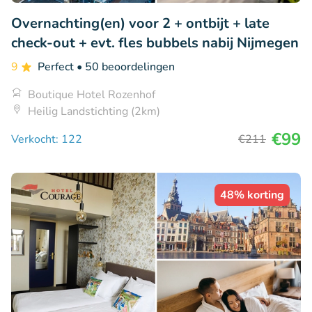
Overnachting(en) voor 2 + ontbijt + late
check-out + evt. fles bubbels nabij Nijmegen
9
Perfect
• 50 beoordelingen
Boutique Hotel Rozenhof
Heilig Landstichting (2km)
€99
Verkocht: 122
€211
48% korting