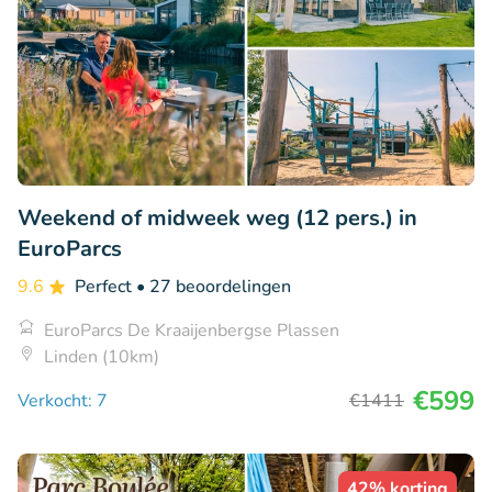
Weekend of midweek weg (12 pers.) in
EuroParcs
9.6
Perfect
• 27 beoordelingen
EuroParcs De Kraaijenbergse Plassen
Linden (10km)
€599
Verkocht: 7
€1411
42% korting