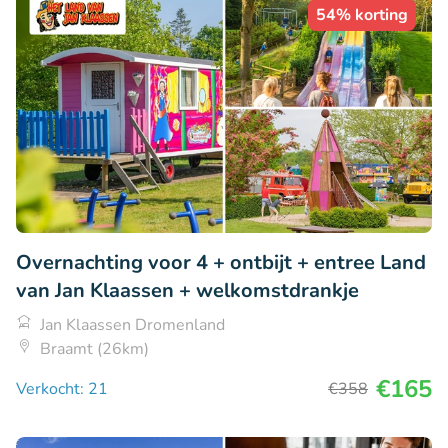
54% korting
Overnachting voor 4 + ontbijt + entree Land
van Jan Klaassen + welkomstdrankje
Jan Klaassen Dromenland
Braamt (26km)
€165
Verkocht: 21
€358