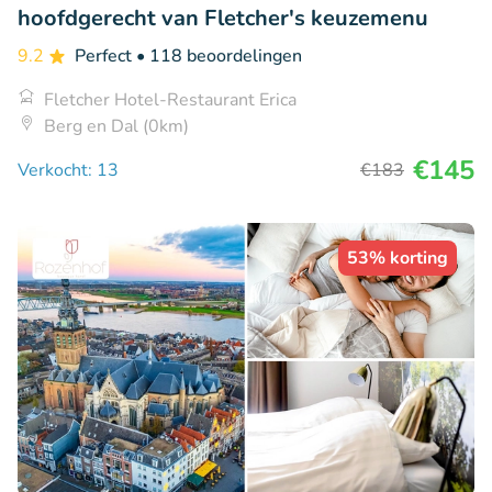
hoofdgerecht van Fletcher's keuzemenu
9.2
Perfect
• 118 beoordelingen
Fletcher Hotel-Restaurant Erica
Berg en Dal (0km)
€145
Verkocht: 13
€183
53% korting