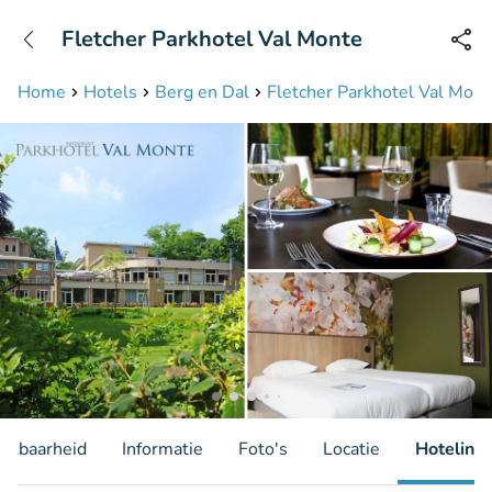
+31208087423
Fletcher Parkhotel Val Monte
Bereikbaar tot 23:00 uur
Home
Hotels
Berg en Dal
Fletcher Parkhotel Val Mont
hikbaarheid
Informatie
Foto's
Locatie
Hotelinfo