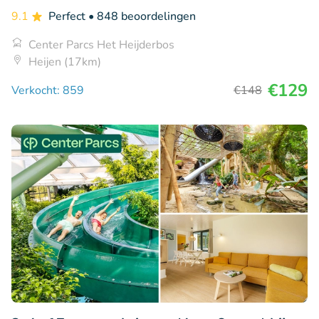
9.1
Perfect
• 848 beoordelingen
Center Parcs Het Heijderbos
Heijen (17km)
€129
Verkocht: 859
€148