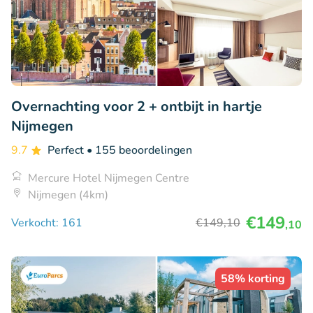
Overnachting voor 2 + ontbijt in hartje
Nijmegen
9.7
Perfect
• 155 beoordelingen
Mercure Hotel Nijmegen Centre
Nijmegen (4km)
€149
Verkocht: 161
€149
,10
,10
58% korting