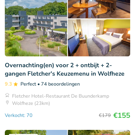
Overnachting(en) voor 2 + ontbijt + 2-
gangen Fletcher's Keuzemenu in Wolfheze
9.3
Perfect
• 74 beoordelingen
Fletcher Hotel-Restaurant De Buunderkamp
Wolfheze (23km)
€155
Verkocht: 70
€179