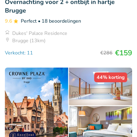
Overnachting voor 2 + ontbijt in hartje
Brugge
9.6
Perfect
• 18 beoordelingen
Dukes' Palace Residence
Brugge (13km)
€159
Verkocht: 11
€286
44% korting