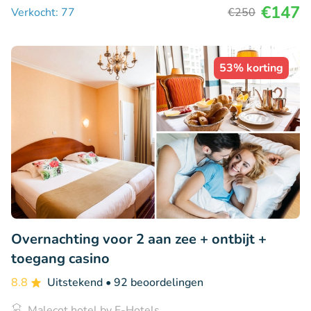
€147
Verkocht: 77
€250
53% korting
Overnachting voor 2 aan zee + ontbijt +
toegang casino
8.8
Uitstekend
• 92 beoordelingen
Malecot hotel by F-Hotels