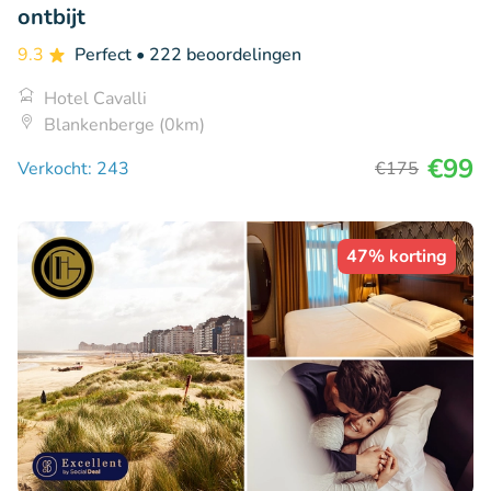
ontbijt
9.3
Perfect
• 222 beoordelingen
Hotel Cavalli
Blankenberge (0km)
€99
Verkocht: 243
€175
47% korting