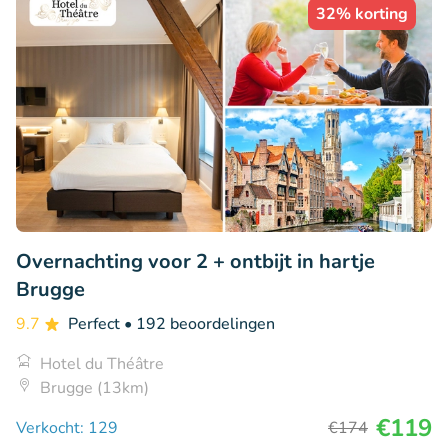
32% korting
Overnachting voor 2 + ontbijt in hartje
Brugge
9.7
Perfect
• 192 beoordelingen
Hotel du Théâtre
Brugge (13km)
€119
Verkocht: 129
€174