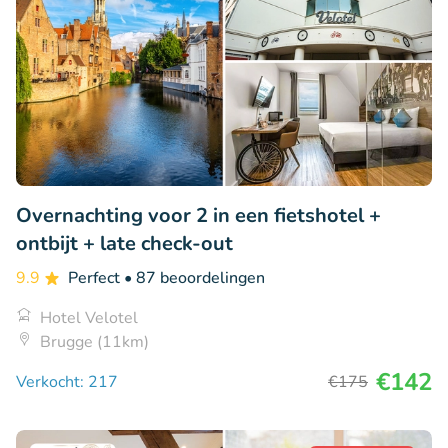
Overnachting voor 2 in een fietshotel +
ontbijt + late check-out
9.9
Perfect
• 87 beoordelingen
Hotel Velotel
Brugge (11km)
€142
Verkocht: 217
€175