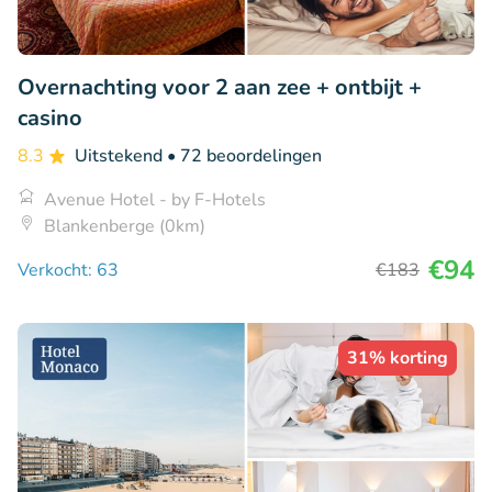
Overnachting voor 2 aan zee + ontbijt +
casino
8.3
Uitstekend
• 72 beoordelingen
Avenue Hotel - by F-Hotels
Blankenberge (0km)
€94
Verkocht: 63
€183
31% korting