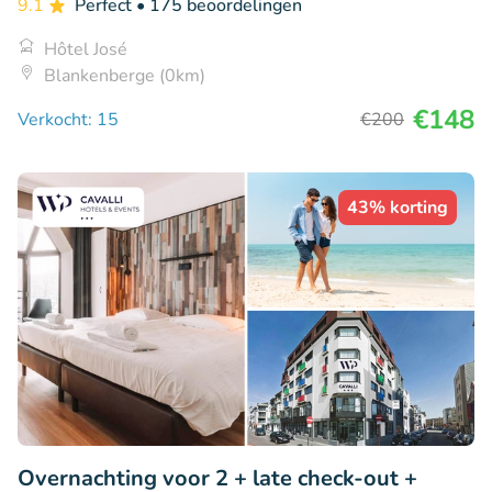
9.1
Perfect
• 175 beoordelingen
Hôtel José
Blankenberge (0km)
€148
Verkocht: 15
€200
43% korting
Overnachting voor 2 + late check-out +