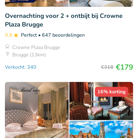
Overnachting voor 2 + ontbijt bij Crowne
Plaza Brugge
9.8
Perfect
• 647 beoordelingen
Crowne Plaza Brugge
Brugge (13km)
€179
Verkocht: 340
€318
16% korting