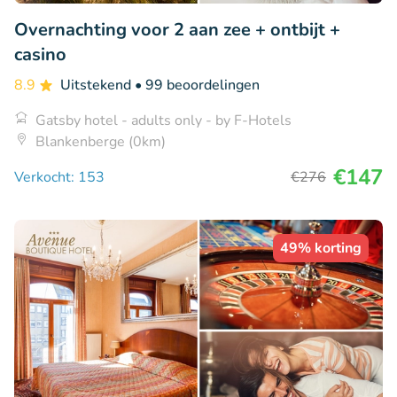
Overnachting voor 2 aan zee + ontbijt +
casino
8.9
Uitstekend
• 99 beoordelingen
Gatsby hotel - adults only - by F-Hotels
Blankenberge (0km)
€147
Verkocht: 153
€276
49% korting