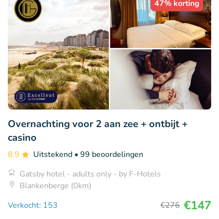
47% korting
Overnachting voor 2 aan zee + ontbijt +
casino
8.9
Uitstekend
• 99 beoordelingen
Gatsby hotel - adults only - by F-Hotels
Blankenberge (0km)
€147
Verkocht: 153
€276