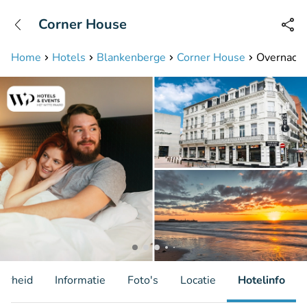
+31208087423
Corner House
Bereikbaar tot 23:00 uur
Home
Hotels
Blankenberge
Corner House
Overnachti
aarheid
Informatie
Foto's
Locatie
Hotelinfo