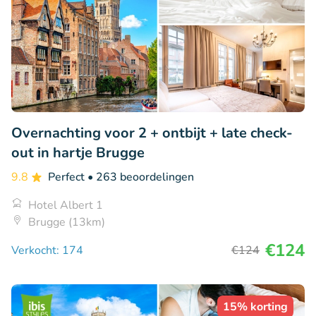
Overnachting voor 2 + ontbijt + late check-
out in hartje Brugge
9.8
Perfect
• 263 beoordelingen
Hotel Albert 1
Brugge (13km)
€124
Verkocht: 174
€124
15% korting