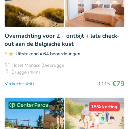
Overnachting voor 2 + ontbijt + late check-
out aan de Belgische kust
8
Uitstekend
• 64 beoordelingen
Hotel Monaco Zeebrugge
Brugge (4km)
€79
Verkocht: 450
€115
15% korting