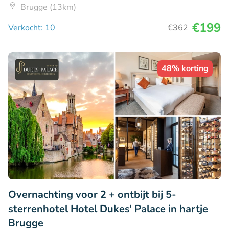
Brugge (13km)
€199
Verkocht: 10
€362
48% korting
Overnachting voor 2 + ontbijt bij 5-
sterrenhotel Hotel Dukes’ Palace in hartje
Brugge