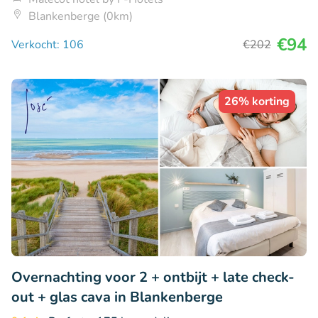
Blankenberge (0km)
€94
Verkocht: 106
€202
26% korting
Overnachting voor 2 + ontbijt + late check-
out + glas cava in Blankenberge