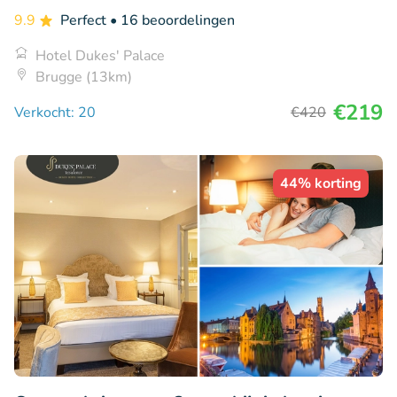
9.9
Perfect
• 16 beoordelingen
Hotel Dukes' Palace
Brugge (13km)
€219
Verkocht: 20
€420
44% korting