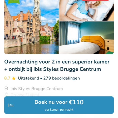
Overnachting voor 2 in een superior kamer
+ ontbijt bij ibis Styles Brugge Centrum
8.7
Uitstekend
• 279 beoordelingen
ibis Styles Brugge Centrum
Brugge (14km)
€110
Boek nu voor
€139
Verkocht: 167
€163
per kamer, per nacht
Ontdek
Zoeken
Boekingen
Menu