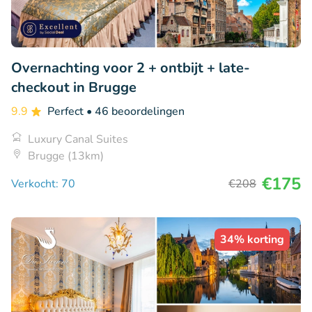
Overnachting voor 2 + ontbijt + late-
checkout in Brugge
9.9
Perfect
• 46 beoordelingen
Luxury Canal Suites
Brugge (13km)
€175
Verkocht: 70
€208
34% korting