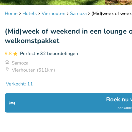
Home
Hotels
Vierhouten
Samoza
(Mid)week of week
(Mid)week of weekend in een lounge o
welkomstpakket
9.8
Perfect
• 32 beoordelingen
Samoza
Vierhouten (511km)
Verkocht: 11
Boek nu 
per kamer