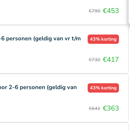
€453
€790
6 personen (geldig van vr t/m
43%
korting
€417
€730
or 2-6 personen (geldig van
43%
korting
€363
€641