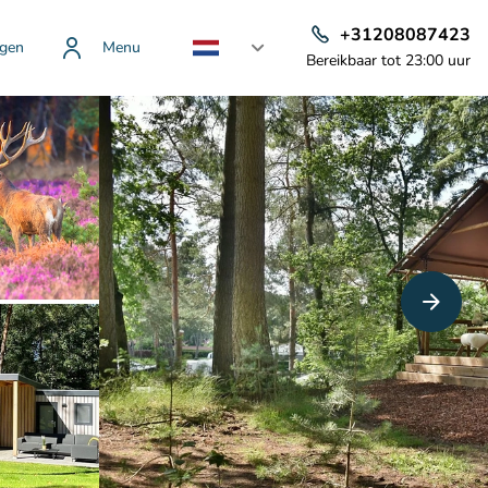
+31208087423
gen
Menu
Bereikbaar tot 23:00 uur