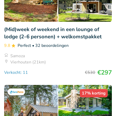
(Mid)week of weekend in een lounge of
lodge (2-6 personen) + welkomstpakket
9.8
Perfect
• 32 beoordelingen
Samoza
Vierhouten (21km)
€297
Verkocht: 11
€530
17% korting