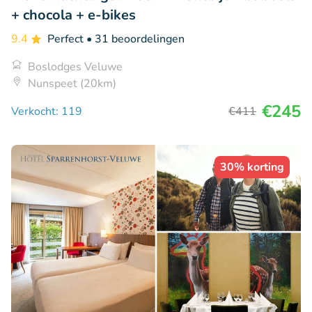
+ chocola + e-bikes
9.4
Perfect
• 31 beoordelingen
Boslodges Veluwe
Nunspeet (20km)
€245
Verkocht: 119
€411
30% korting