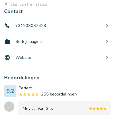
3km van treinstation
Contact
+31208087423
Bedrijfspagina
Website
Beoordelingen
Perfect
9.2
255 beoordelingen
J.
Mevr. J. Van Gils