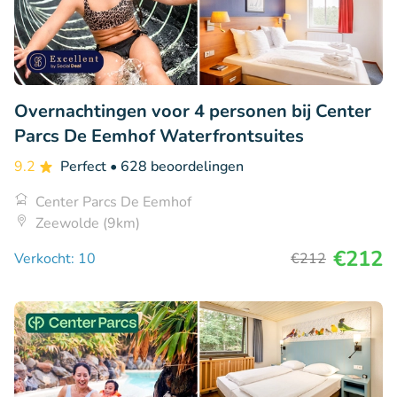
Overnachtingen voor 4 personen bij Center
Parcs De Eemhof Waterfrontsuites
9.2
Perfect
• 628 beoordelingen
Center Parcs De Eemhof
Zeewolde (9km)
€212
Verkocht: 10
€212