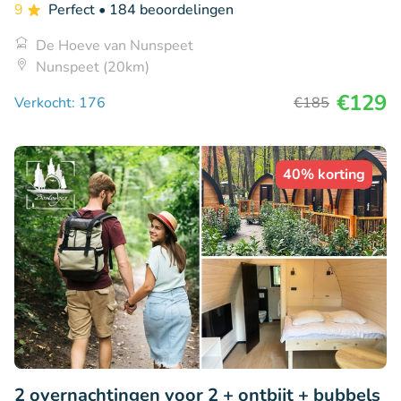
9
Perfect
• 184 beoordelingen
De Hoeve van Nunspeet
Nunspeet (20km)
€129
Verkocht: 176
€185
40% korting
2 overnachtingen voor 2 + ontbijt + bubbels