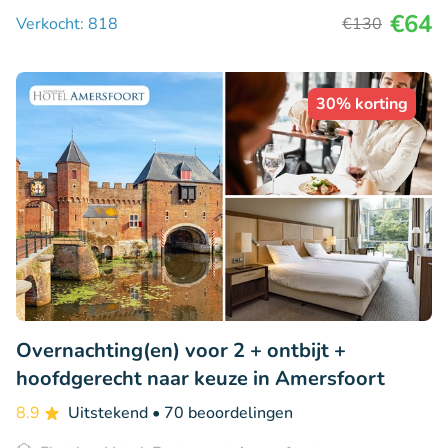
€64
Verkocht: 818
€130
30% korting
Overnachting(en) voor 2 + ontbijt +
hoofdgerecht naar keuze in Amersfoort
8.9
Uitstekend
• 70 beoordelingen