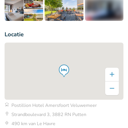
+5
Locatie
Postillion Hotel Amersfoort Veluwemeer
Strandboulevard 3, 3882 RN Putten
490 km van Le Havre