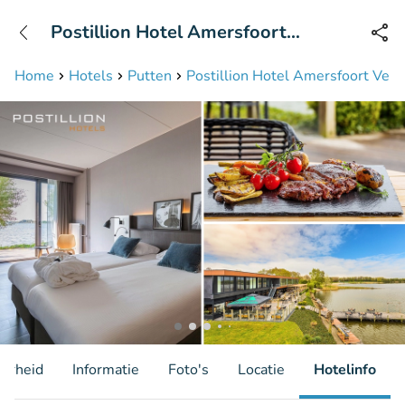
+31208087423
Postillion Hotel Amersfoort
Bereikbaar tot 23:00 uur
Veluwemeer
Home
Hotels
Putten
Postillion Hotel Amersfoort Ve
aarheid
Informatie
Foto's
Locatie
Hotelinfo