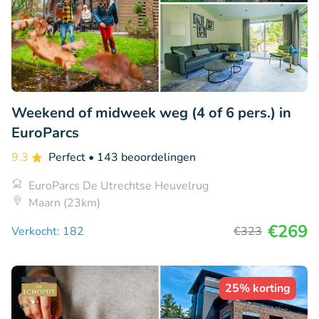
Weekend of midweek weg (4 of 6 pers.) in
EuroParcs
9.3
Perfect
• 143 beoordelingen
EuroParcs De Utrechtse Heuvelrug
Maarn (23km)
€269
Verkocht: 182
€323
25% korting