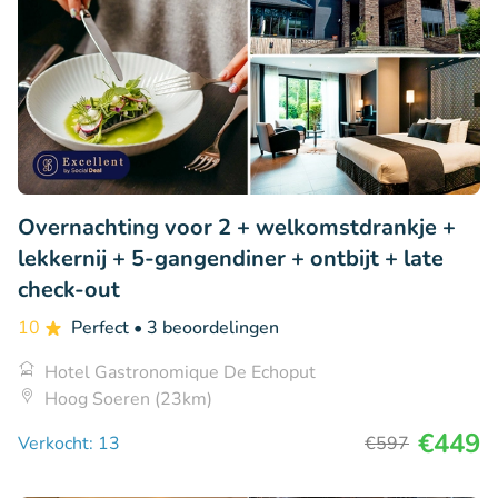
Overnachting voor 2 + welkomstdrankje +
lekkernij + 5-gangendiner + ontbijt + late
check-out
10
Perfect
• 3 beoordelingen
Hotel Gastronomique De Echoput
Hoog Soeren (23km)
€449
Verkocht: 13
€597