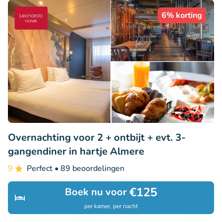
6% korting
Overnachting voor 2 + ontbijt + evt. 3-
gangendiner in hartje Almere
9
Perfect
• 89 beoordelingen
Leonardo Hotel Almere City Center
€125
Boek nu voor
Almere (24km)
per kamer, per nacht
Ontdek
Zoeken
Boekingen
Menu
€109
Verkocht: 24
€115
,88