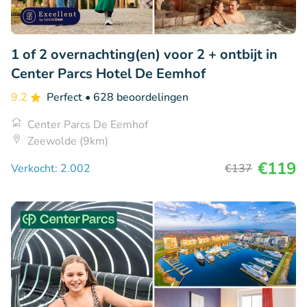
1 of 2 overnachting(en) voor 2 + ontbijt in
Center Parcs Hotel De Eemhof
9.2
Perfect
• 628 beoordelingen
Center Parcs De Eemhof
Zeewolde (9km)
€119
Verkocht: 2.002
€137