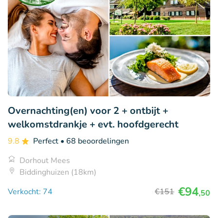
Overnachting(en) voor 2 + ontbijt +
welkomstdrankje + evt. hoofdgerecht
9.8
Perfect
• 68 beoordelingen
Dorhout Mees
Biddinghuizen (18km)
€94
Verkocht: 74
€151
,50