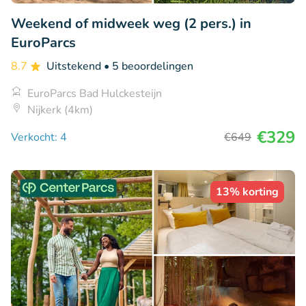
Weekend of midweek weg (2 pers.) in
EuroParcs
8.7
Uitstekend
• 5 beoordelingen
EuroParcs Bad Hulckesteijn
Nijkerk (4km)
€329
Verkocht: 4
€649
13% korting