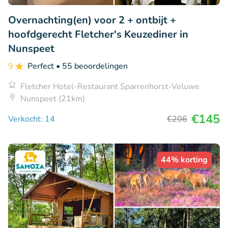
Overnachting(en) voor 2 + ontbijt +
hoofdgerecht Fletcher's Keuzediner in
Nunspeet
9
Perfect
• 55 beoordelingen
Fletcher Hotel-Restaurant Sparrenhorst-Veluwe
Nunspeet (21km)
€145
Verkocht: 14
€206
44% korting