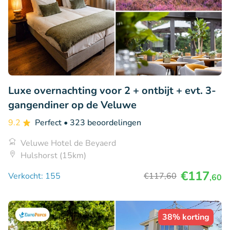
Luxe overnachting voor 2 + ontbijt + evt. 3-
gangendiner op de Veluwe
9.2
Perfect
• 323 beoordelingen
Veluwe Hotel de Beyaerd
Hulshorst (15km)
€117
Verkocht: 155
€117
,60
,60
38% korting