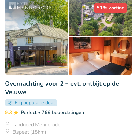
51% korting
Overnachting voor 2 + evt. ontbijt op de
Veluwe
Erg populaire deal
9.3
Perfect
• 769 beoordelingen
Landgoed Mennorode
Elspeet (18km)