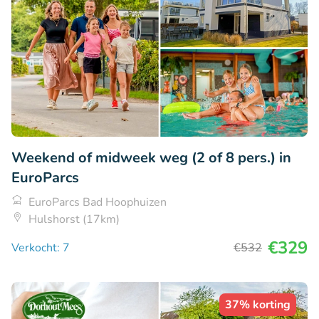
Weekend of midweek weg (2 of 8 pers.) in
EuroParcs
EuroParcs Bad Hoophuizen
Hulshorst (17km)
€329
Verkocht: 7
€532
37% korting