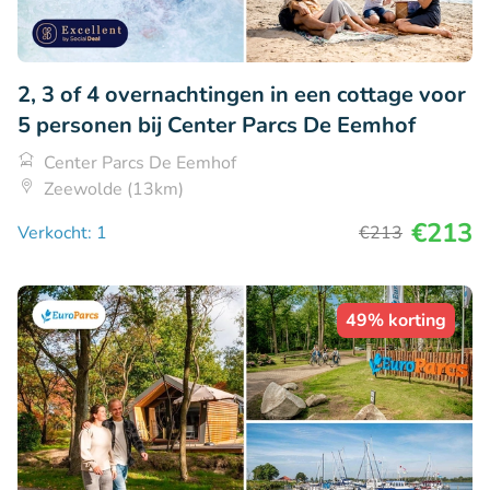
2, 3 of 4 overnachtingen in een cottage voor
5 personen bij Center Parcs De Eemhof
Center Parcs De Eemhof
Zeewolde (13km)
€213
Verkocht: 1
€213
49% korting