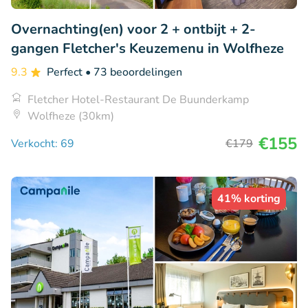
Overnachting(en) voor 2 + ontbijt + 2-
gangen Fletcher's Keuzemenu in Wolfheze
9.3
Perfect
• 73 beoordelingen
Fletcher Hotel-Restaurant De Buunderkamp
Wolfheze (30km)
€155
Verkocht: 69
€179
41% korting