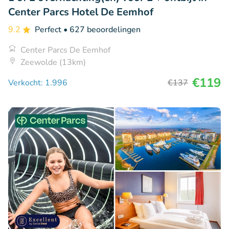
Center Parcs Hotel De Eemhof
9.2
Perfect
• 627 beoordelingen
Center Parcs De Eemhof
Zeewolde (13km)
€119
Verkocht: 1.996
€137