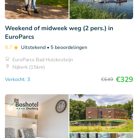
Weekend of midweek weg (2 pers.) in
EuroParcs
8.7
Uitstekend
• 5 beoordelingen
EuroParcs Bad Hulckesteijn
Nijkerk (15km)
€329
Verkocht: 3
€649