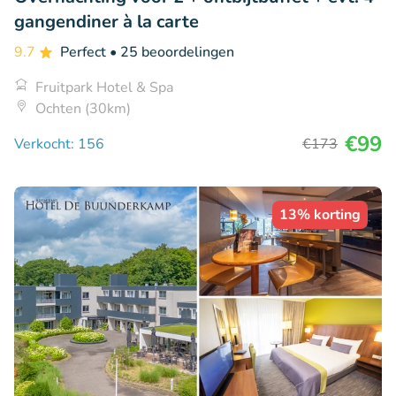
gangendiner à la carte
9.7
Perfect
• 25 beoordelingen
Fruitpark Hotel & Spa
Ochten (30km)
€99
Verkocht: 156
€173
13% korting