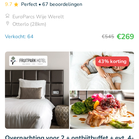
9.7
Perfect
• 67 beoordelingen
EuroParcs Wije Werelt
Otterlo (28km)
€269
Verkocht: 64
€545
43% korting
Overnachting voor 2 + ontbijtbuffet + evt. 4-