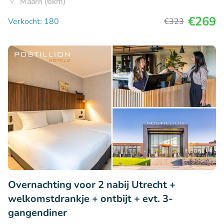
Maarn (6km)
€269
Verkocht: 180
€323
Overnachting voor 2 nabij Utrecht +
welkomstdrankje + ontbijt + evt. 3-
gangendiner