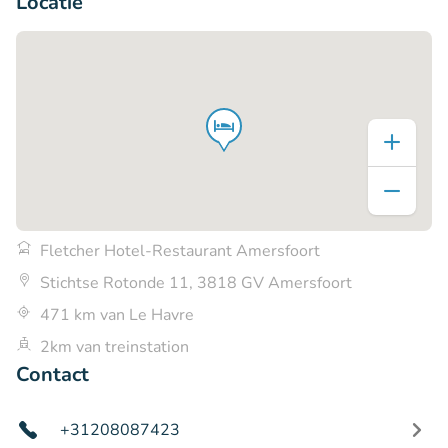
Locatie
Fletcher Hotel-Restaurant Amersfoort
Stichtse Rotonde 11, 3818 GV Amersfoort
471 km van Le Havre
2km van treinstation
Contact
+31208087423