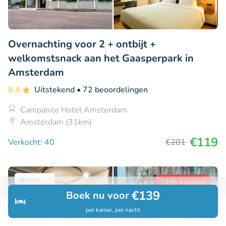
Overnachting voor 2 + ontbijt +
welkomstsnack aan het Gaasperpark in
Amsterdam
8.4
Uitstekend
• 72 beoordelingen
Campanile Hotel Amsterdam
Amsterdam (31km)
€119
Verkocht: 40
€201
24% korting
€139
Boek nu voor
per kamer, per nacht
Ontdek
Zoeken
Boekingen
Menu