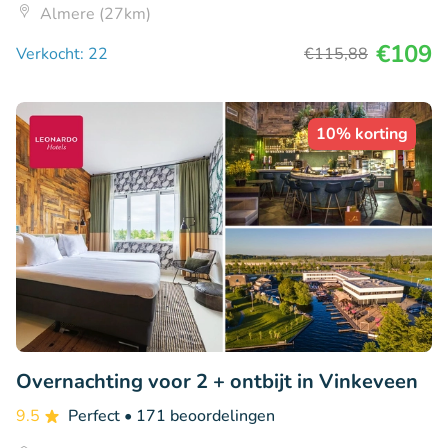
Almere (27km)
€109
Verkocht: 22
€115
,88
10% korting
Overnachting voor 2 + ontbijt in Vinkeveen
9.5
Perfect
• 171 beoordelingen