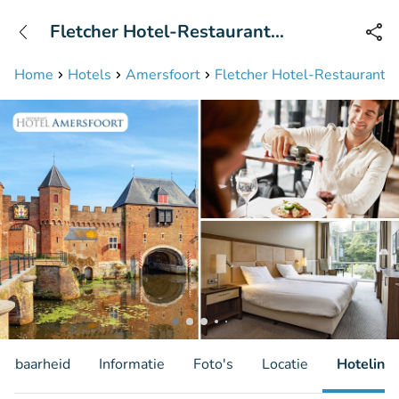
+31208087423
Fletcher Hotel-Restaurant
Bereikbaar tot 23:00 uur
Amersfoort
Home
Hotels
Amersfoort
Fletcher Hotel-Restaurant 
hikbaarheid
Informatie
Foto's
Locatie
Hotelinfo