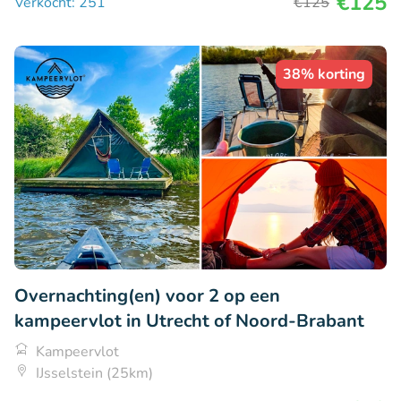
€125
Verkocht: 251
€125
38% korting
Overnachting(en) voor 2 op een
kampeervlot in Utrecht of Noord-Brabant
Kampeervlot
IJsselstein (25km)