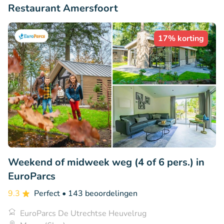
Restaurant Amersfoort
17% korting
Weekend of midweek weg (4 of 6 pers.) in
EuroParcs
9.3
Perfect
• 143 beoordelingen
EuroParcs De Utrechtse Heuvelrug