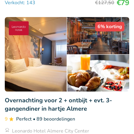
€79
Verkocht: 143
€127
,50
6% korting
Overnachting voor 2 + ontbijt + evt. 3-
gangendiner in hartje Almere
9
Perfect
• 89 beoordelingen
Leonardo Hotel Almere City Center