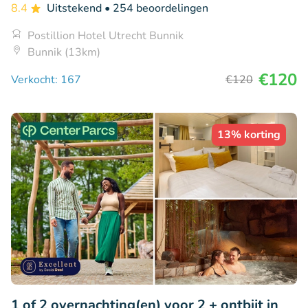
8.4
Uitstekend
• 254 beoordelingen
Postillion Hotel Utrecht Bunnik
Bunnik (13km)
€120
Verkocht: 167
€120
13% korting
1 of 2 overnachting(en) voor 2 + ontbijt in