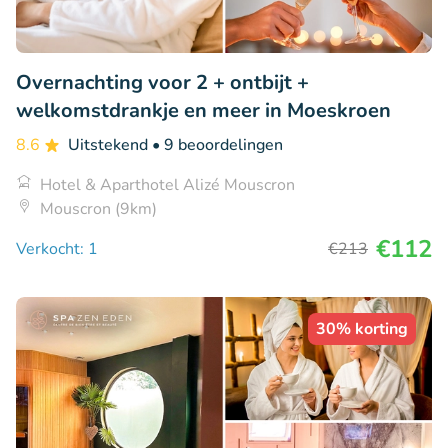
Overnachting voor 2 + ontbijt +
welkomstdrankje en meer in Moeskroen
8.6
Uitstekend
• 9 beoordelingen
Hotel & Aparthotel Alizé Mouscron
Mouscron (9km)
€112
Verkocht: 1
€213
30% korting