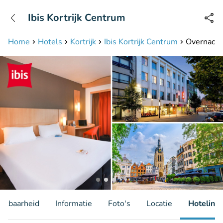
+31208087423
Ibis Kortrijk Centrum
Bereikbaar tot 23:00 uur
Home
Hotels
Kortrijk
Ibis Kortrijk Centrum
Overnachti
hikbaarheid
Informatie
Foto's
Locatie
Hotelinfo