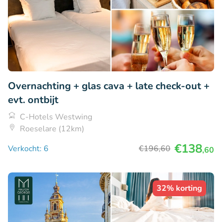
Overnachting + glas cava + late check-out +
evt. ontbijt
C-Hotels Westwing
Roeselare (12km)
€138
Verkocht: 6
€196
,60
,60
32% korting