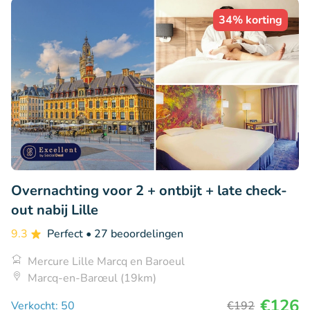
34% korting
Overnachting voor 2 + ontbijt + late check-
out nabij Lille
9.3
Perfect
• 27 beoordelingen
Mercure Lille Marcq en Baroeul
Marcq-en-Barœul (19km)
€126
Verkocht: 50
€192