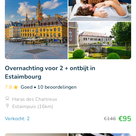
Overnachting voor 2 + ontbijt in
Estaimbourg
7.8
Goed
• 10 beoordelingen
Haras des Chartreux
Estaimpuis (16km)
€95
Verkocht: 2
€146