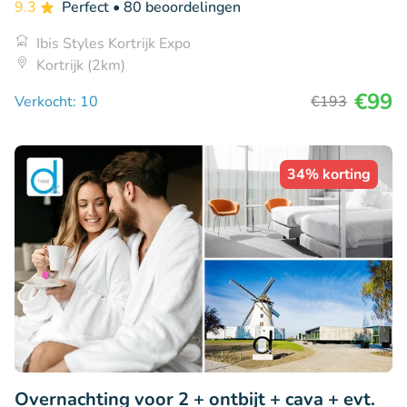
9.3
Perfect
• 80 beoordelingen
Ibis Styles Kortrijk Expo
Kortrijk (2km)
€99
Verkocht: 10
€193
34% korting
Overnachting voor 2 + ontbijt + cava + evt.