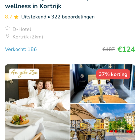
wellness in Kortrijk
8.7
Uitstekend
• 322 beoordelingen
D-Hotel
Kortrijk (2km)
€124
Verkocht: 186
€187
37% korting