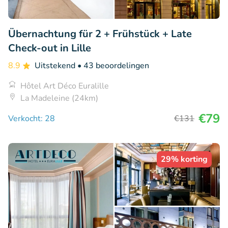
Übernachtung für 2 + Frühstück + Late
Check-out in Lille
8.9
Uitstekend
• 43 beoordelingen
Hôtel Art Déco Euralille
La Madeleine (24km)
€79
Verkocht: 28
€131
29% korting