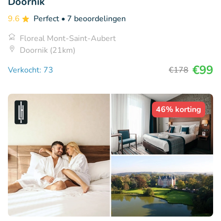
Doornik
9.6
Perfect
• 7 beoordelingen
Floreal Mont-Saint-Aubert
Doornik (21km)
€99
Verkocht: 73
€178
46% korting