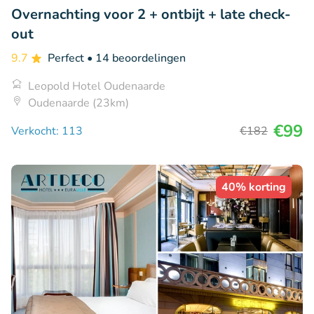
Overnachting voor 2 + ontbijt + late check-
out
9.7
Perfect
• 14 beoordelingen
Leopold Hotel Oudenaarde
Oudenaarde (23km)
€99
Verkocht: 113
€182
40% korting