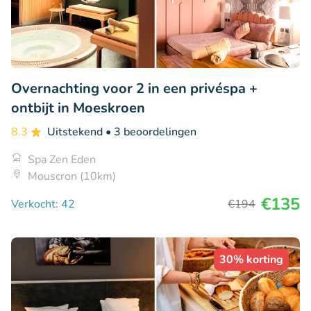
Overnachting voor 2 in een privéspa +
ontbijt in Moeskroen
8.3
Uitstekend
• 3 beoordelingen
Spa Zen Eden
Mouscron (10km)
€135
Verkocht: 42
€194
30% korting