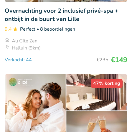
Overnachting voor 2 inclusief privé-spa +
ontbijt in de buurt van Lille
9.4
Perfect
• 8 beoordelingen
Au Gîte Zen
Halluin (9km)
€149
Verkocht: 44
€235
47% korting