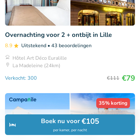
Overnachting voor 2 + ontbijt in Lille
8.9
Uitstekend
• 43 beoordelingen
Hôtel Art Déco Euralille
La Madeleine (24km)
€79
Verkocht: 300
€111
35% korting
€105
Boek nu voor
per kamer, per nacht
Ontdek
Zoeken
Boekingen
Menu