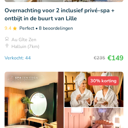
Overnachting voor 2 inclusief privé-spa +
ontbijt in de buurt van Lille
9.4
Perfect
• 8 beoordelingen
Au Gîte Zen
Halluin (7km)
€149
Verkocht: 44
€235
30% korting