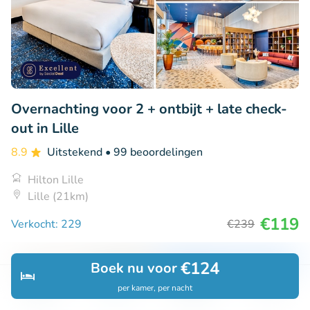
Overnachting voor 2 + ontbijt + late check-
out in Lille
8.9
Uitstekend
• 99 beoordelingen
Hilton Lille
Lille (21km)
€119
Verkocht: 229
€239
€124
Boek nu voor
33% korting
per kamer, per nacht
Ontdek
Zoeken
Boekingen
Menu