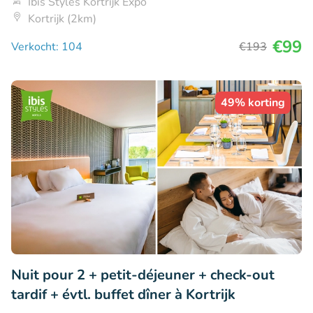
Ibis Styles Kortrijk Expo
Kortrijk (2km)
€99
Verkocht: 104
€193
49% korting
Nuit pour 2 + petit-déjeuner + check-out
tardif + évtl. buffet dîner à Kortrijk