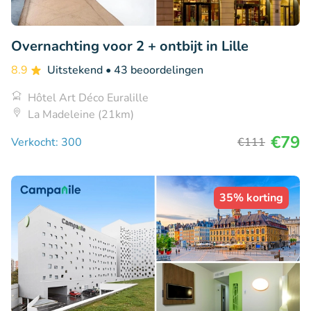
Overnachting voor 2 + ontbijt in Lille
8.9
Uitstekend
• 43 beoordelingen
Hôtel Art Déco Euralille
La Madeleine (21km)
€79
Verkocht: 300
€111
35% korting