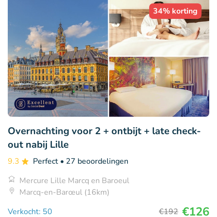
34% korting
Overnachting voor 2 + ontbijt + late check-
out nabij Lille
9.3
Perfect
• 27 beoordelingen
Mercure Lille Marcq en Baroeul
Marcq-en-Barœul (16km)
€126
Verkocht: 50
€192