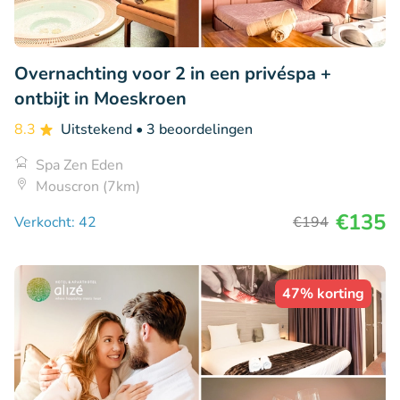
Overnachting voor 2 in een privéspa +
ontbijt in Moeskroen
8.3
Uitstekend
• 3 beoordelingen
Spa Zen Eden
Mouscron (7km)
€135
Verkocht: 42
€194
47% korting