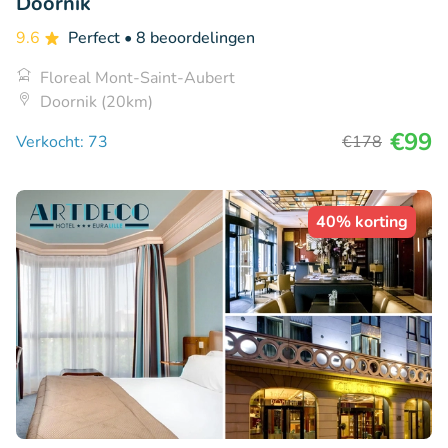
Doornik
9.6
Perfect
• 8 beoordelingen
Floreal Mont-Saint-Aubert
Doornik (20km)
€99
Verkocht: 73
€178
40% korting