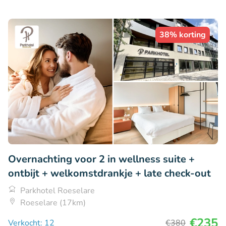
38% korting
Overnachting voor 2 in wellness suite +
ontbijt + welkomstdrankje + late check-out
Parkhotel Roeselare
Roeselare (17km)
€235
Verkocht: 12
€380