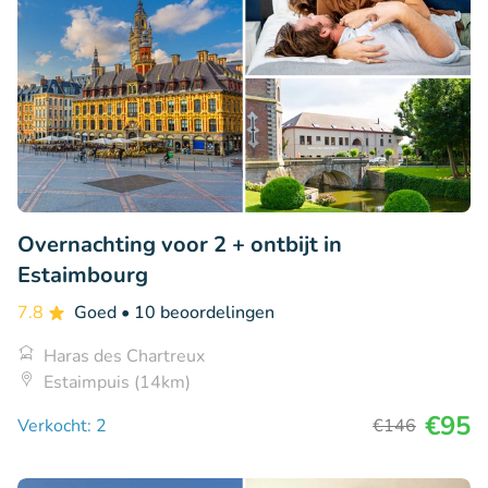
Overnachting voor 2 + ontbijt in
Estaimbourg
7.8
Goed
• 10 beoordelingen
Haras des Chartreux
Estaimpuis (14km)
€95
Verkocht: 2
€146