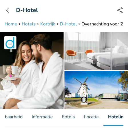
+31208087423
D-Hotel
Bereikbaar tot 23:00 uur
Home
Hotels
Kortrijk
D-Hotel
Overnachting voor 2 + o
hikbaarheid
Informatie
Foto's
Locatie
Hotelinfo