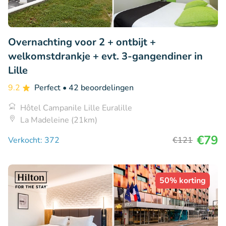
Overnachting voor 2 + ontbijt +
welkomstdrankje + evt. 3-gangendiner in
Lille
9.2
Perfect
• 42 beoordelingen
Hôtel Campanile Lille Euralille
La Madeleine (21km)
€79
Verkocht: 372
€121
50% korting