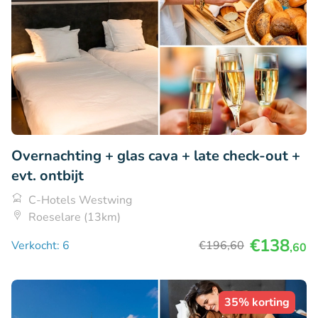
Overnachting + glas cava + late check-out +
evt. ontbijt
C-Hotels Westwing
Roeselare (13km)
€138
Verkocht: 6
€196
,60
,60
35% korting