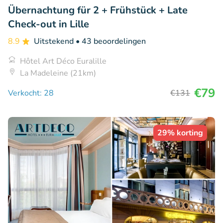
Übernachtung für 2 + Frühstück + Late
Check-out in Lille
8.9
Uitstekend
• 43 beoordelingen
Hôtel Art Déco Euralille
La Madeleine (21km)
€79
Verkocht: 28
€131
29% korting