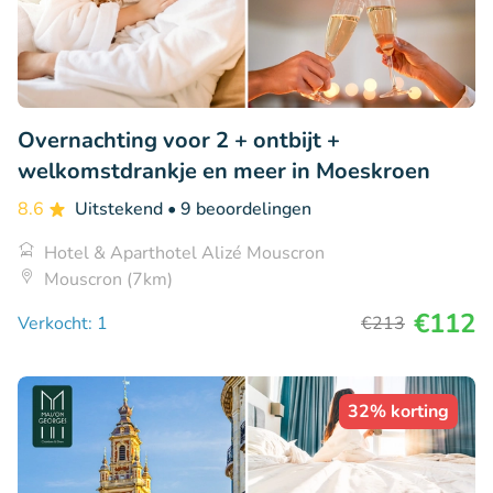
Overnachting voor 2 + ontbijt +
welkomstdrankje en meer in Moeskroen
8.6
Uitstekend
• 9 beoordelingen
Hotel & Aparthotel Alizé Mouscron
Mouscron (7km)
€112
Verkocht: 1
€213
32% korting