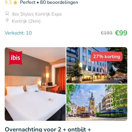
9.3
Perfect
• 80 beoordelingen
Ibis Styles Kortrijk Expo
Kortrijk (2km)
€99
Verkocht: 10
€193
27% korting
Overnachting voor 2 + ontbijt +