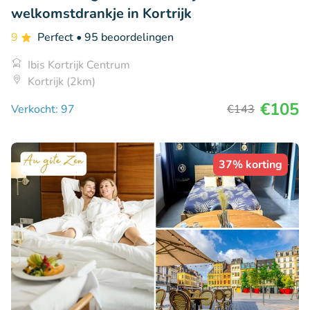
welkomstdrankje in Kortrijk
9
Perfect
• 95 beoordelingen
Ibis Kortrijk Centrum
Kortrijk (2km)
€105
Verkocht: 97
€143
37% korting